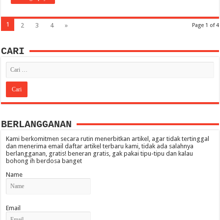
1
2
3
4
»
Page 1 of 4
CARI
BERLANGGANAN
Kami berkomitmen secara rutin menerbitkan artikel, agar tidak tertinggal
dan menerima email daftar artikel terbaru kami, tidak ada salahnya
berlangganan, gratis! beneran gratis, gak pakai tipu-tipu dan kalau
bohong ih berdosa banget
Name
Email