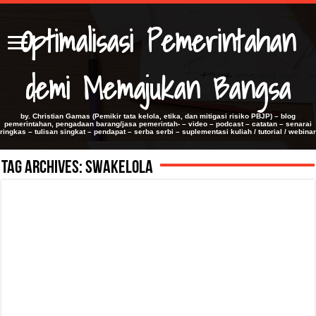
Optimalisasi Pemerintahan
demi Memajukan Bangsa
by. Christian Gamas (Pemikir tata kelola, etika, dan mitigasi risiko PBJP) – blog
pemerintahan, pengadaan barang/jasa pemerintah- – video – podcast – catatan – senarai
ringkas – tulisan singkat – pendapat – serba serbi – suplementasi kuliah / tutorial / webinar
Tag Archives:
Swakelola