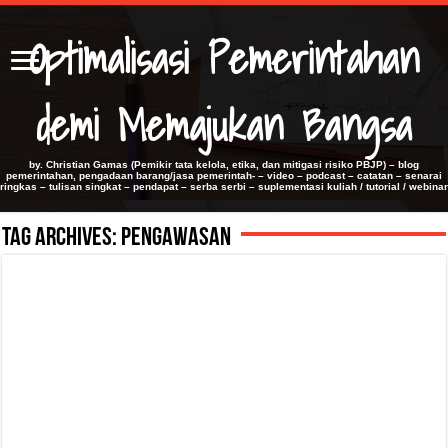
Optimalisasi Pemerintahan
demi Memajukan Bangsa
by. Christian Gamas (Pemikir tata kelola, etika, dan mitigasi risiko PBJP) – blog
pemerintahan, pengadaan barang/jasa pemerintah- – video – podcast – catatan – senarai
ringkas – tulisan singkat – pendapat – serba serbi – suplementasi kuliah / tutorial / webinar
Tag Archives:
Pengawasan