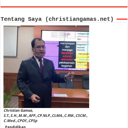
Tentang Saya (christiangamas.net)
Christian Gamas,
S.T.,S.H.,M.M.,AFP.,CP.NLP.,CLMA.,C.RM.,CSCM.,
C.Med.,CPOf.,CPSp
Pendidikan