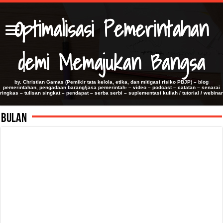
Optimalisasi Pemerintahan
demi Memajukan Bangsa
by. Christian Gamas (Pemikir tata kelola, etika, dan mitigasi risiko PBJP) – blog
pemerintahan, pengadaan barang/jasa pemerintah- – video – podcast – catatan – senarai
ringkas – tulisan singkat – pendapat – serba serbi – suplementasi kuliah / tutorial / webinar
Bulan