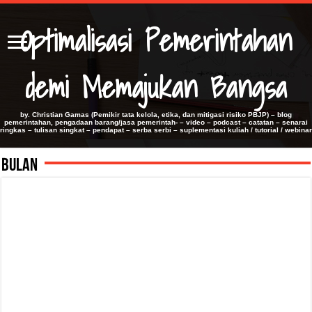
Optimalisasi Pemerintahan
demi Memajukan Bangsa
by. Christian Gamas (Pemikir tata kelola, etika, dan mitigasi risiko PBJP) – blog
pemerintahan, pengadaan barang/jasa pemerintah- – video – podcast – catatan – senarai
ringkas – tulisan singkat – pendapat – serba serbi – suplementasi kuliah / tutorial / webinar
Bulan