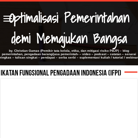
Optimalisasi Pemerintahan
demi Memajukan Bangsa
by. Christian Gamas (Pemikir tata kelola, etika, dan mitigasi risiko PBJP) – blog
pemerintahan, pengadaan barang/jasa pemerintah- – video – podcast – catatan – senarai
ringkas – tulisan singkat – pendapat – serba serbi – suplementasi kuliah / tutorial / webinar
IKATAN FUNGSIONAL PENGADAAN INDONESIA (IFPI)