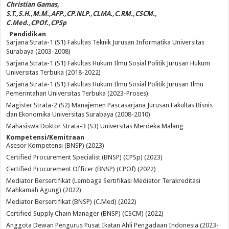
Christian Gamas,
S.T.,S.H.,M.M.,AFP.,CP.NLP.,CLMA.,C.RM.,CSCM.,
C.Med.,CPOf.,CPSp
Pendidikan
Sarjana Strata-1 (S1) Fakultas Teknik Jurusan Informatika Universitas
Surabaya (2003-2008)
Sarjana Strata-1 (S1) Fakultas Hukum Ilmu Sosial Politik Jurusan Hukum
Universitas Terbuka (2018-2022)
Sarjana Strata-1 (S1) Fakultas Hukum Ilmu Sosial Politik Jurusan Ilmu
Pemerintahan Universitas Terbuka (2023-Proses)
Magister Strata-2 (S2) Manajemen Pascasarjana Jurusan Fakultas Bisnis
dan Ekonomika Universitas Surabaya (2008-2010)
Mahasiswa Doktor Strata-3 (S3) Universitas Merdeka Malang
Kompetensi/Kemitraan
Asesor Kompetensi (BNSP) (2023)
Certified Procurement Specialist (BNSP) (CPSp) (2023)
Certified Procurement Officer (BNSP) (CPOf) (2022)
Mediator Bersertifikat (Lembaga Sertifikasi Mediator Terakreditasi
Mahkamah Agung) (2022)
Mediator Bersertifikat (BNSP) (C.Med) (2022)
Certified Supply Chain Manager (BNSP) (CSCM) (2022)
Anggota Dewan Pengurus Pusat Ikatan Ahli Pengadaan Indonesia (2023-