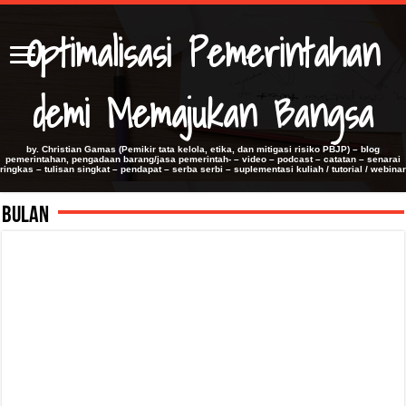
Optimalisasi Pemerintahan
demi Memajukan Bangsa
by. Christian Gamas (Pemikir tata kelola, etika, dan mitigasi risiko PBJP) – blog
pemerintahan, pengadaan barang/jasa pemerintah- – video – podcast – catatan – senarai
ringkas – tulisan singkat – pendapat – serba serbi – suplementasi kuliah / tutorial / webinar
Bulan