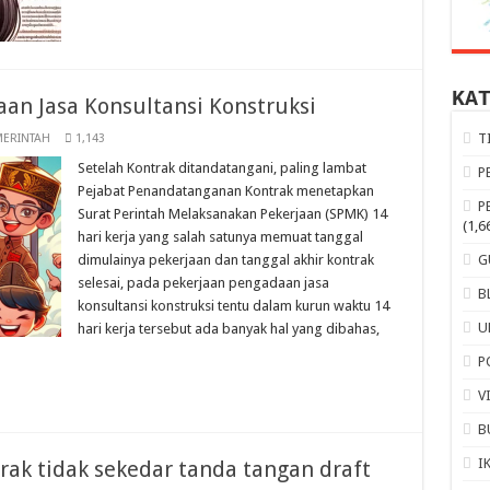
KA
an Jasa Konsultansi Konstruksi
T
MERINTAH
1,143
Setelah Kontrak ditandatangani, paling lambat
P
Pejabat Penandatanganan Kontrak menetapkan
P
Surat Perintah Melaksanakan Pekerjaan (SPMK) 14
(1,6
hari kerja yang salah satunya memuat tanggal
dimulainya pekerjaan dan tanggal akhir kontrak
G
selesai, pada pekerjaan pengadaan jasa
B
konsultansi konstruksi tentu dalam kurun waktu 14
U
hari kerja tersebut ada banyak hal yang dibahas,
P
V
B
I
ak tidak sekedar tanda tangan draft