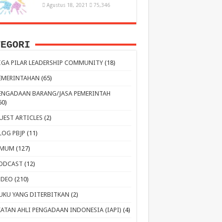
Agustus 18, 2021
75,346
TEGORI
IGA PILAR LEADERSHIP COMMUNITY
(18)
EMERINTAHAN
(65)
ENGADAAN BARANG/JASA PEMERINTAH
60)
UEST ARTICLES
(2)
LOG PBJP
(11)
MUM
(127)
ODCAST
(12)
IDEO
(210)
UKU YANG DITERBITKAN
(2)
KATAN AHLI PENGADAAN INDONESIA (IAPI)
(4)