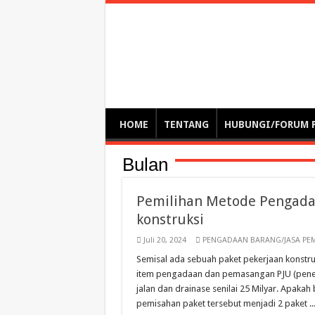
Optimalisasi Pem
by. Christian Gamas (Pemikir tata kelola, etika, dan miti
– serba serbi – suplementasi kuliah / tutorial / webinar
HOME
TENTANG
HUBUNGI/FORUM 
Bulan
Pemilihan Metode Pengada
konstruksi
Juli 20, 2024
PENGADAAN BARANG/JASA PE
Semisal ada sebuah paket pekerjaan konstruk
item pengadaan dan pemasangan PJU (penera
jalan dan drainase senilai 25 Milyar. Apaka
pemisahan paket tersebut menjadi 2 paket ..