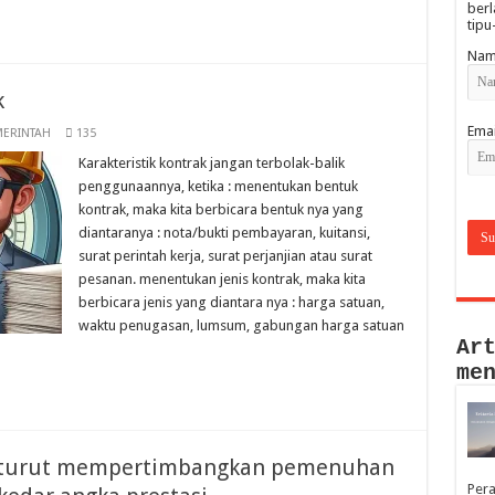
berl
tipu
Nam
k
Emai
MERINTAH
135
Karakteristik kontrak jangan terbolak-balik
penggunaannya, ketika : menentukan bentuk
kontrak, maka kita berbicara bentuk nya yang
diantaranya : nota/bukti pembayaran, kuitansi,
surat perintah kerja, surat perjanjian atau surat
pesanan. menentukan jenis kontrak, maka kita
berbicara jenis yang diantara nya : harga satuan,
waktu penugasan, lumsum, gabungan harga satuan
Ar
me
a turut mempertimbangkan pemenuhan
Per