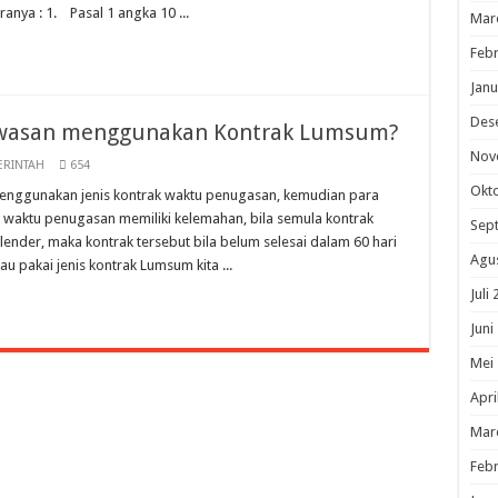
ya : 1. Pasal 1 angka 10 ...
Mar
Febr
Janu
Des
awasan menggunakan Kontrak Lumsum?
Nov
ERINTAH
654
Okt
enggunakan jenis kontrak waktu penugasan, kemudian para
ktu penugasan memiliki kelemahan, bila semula kontrak
Sep
lender, maka kontrak tersebut bila belum selesai dalam 60 hari
Agu
u pakai jenis kontrak Lumsum kita ...
Juli
Juni
Mei
Apri
Mar
Febr