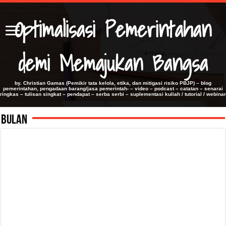
Optimalisasi Pemerintahan
demi Memajukan Bangsa
by. Christian Gamas (Pemikir tata kelola, etika, dan mitigasi risiko PBJP) – blog
pemerintahan, pengadaan barang/jasa pemerintah- – video – podcast – catatan – senarai
ringkas – tulisan singkat – pendapat – serba serbi – suplementasi kuliah / tutorial / webinar
Bulan