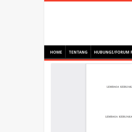
Optimalisasi Pem
by. Christian Gamas (Pemikir tata kelola, etika, dan miti
– serba serbi – suplementasi kuliah / tutorial / webinar
HOME
TENTANG
HUBUNGI/FORUM 