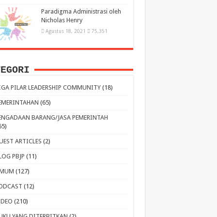
Paradigma Administrasi oleh
Nicholas Henry
Agustus 18, 2021
75,351
TEGORI
IGA PILAR LEADERSHIP COMMUNITY
(18)
EMERINTAHAN
(65)
ENGADAAN BARANG/JASA PEMERINTAH
65)
UEST ARTICLES
(2)
LOG PBJP
(11)
MUM
(127)
ODCAST
(12)
IDEO
(210)
UKU YANG DITERBITKAN
(2)