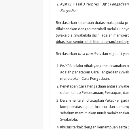
Ayat (3) Pasal 3 Perpres PBJP :
Pengadaan 
Penyedia.
Berdasarkan ketentuan diatas maka pada pr
dilaksanakan dengan membeli melalui Peny
Swakelola, Swakelola disini adalah mempe
dihasilkan sendiri oleh Kementerian/Lembag
Berdasarkan
best practices
dan regulasi ya
PA/KPA selaku pihak yang melaksanakan 
adalah penetapan Cara Pengadaan (Swake
menetapkan Cara Pengadaan.
Penetapan Cara Pengadaan antara Swake
dalam tahap Perencanaan, Persiapan, da
Dalam hal telah ditetapkan Paket Penga
kompleksitas, tujuan, kriteria, dan kema
sebelum memutuskan untuk melaksanakan
Swakelola.
Khusus terkait dengan kemampuan serta S