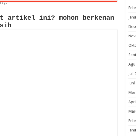
m ago
Febr
t artikel ini? mohon berkenan
Janu
sih
Des
Nov
Okt
Sep
Agu
Juli
Juni
Mei
Apri
Mar
Febr
Janu