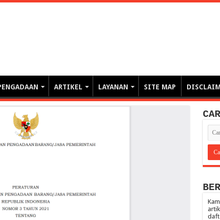
erintahan demi Memajukan Ba
gasi risiko PBJP) – blog pemerintahan, pengadaan barang/jasa pemerintah- – video – podcast
PENGADAAN
ARTIKEL
LAYANAN
SITE MAP
DISCLAI
CA
BE
Kami
arti
daft