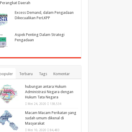
 Perangkat Daerah
Excess Demand, dalam Pengadaan
Dikecualikan PerLKPP
Aspek Penting Dalam Strategi
Pengadaan
populer
Terbaru
Tags
Komentar
hubungan antara Hukum
Administrasi Negara dengan
Hukum Tata Negara
Mei 24, 2020
138,534
Macam Macam Perikatan yang
sudah umum dikenal di
Masyarakat
Mei 10, 2020
84,483