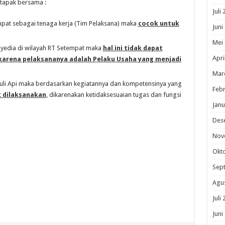
tapak bersama :
Juli
pat sebagai tenaga kerja (Tim Pelaksana) maka
cocok untuk
Juni
Mei
yedia di wilayah RT Setempat maka
hal ini tidak dapat
Apri
karena pelaksananya adalah Pelaku Usaha yang menjadi
Mar
li Api maka berdasarkan kegiatannya dan kompetensinya yang
Febr
k dilaksanakan
, dikarenakan ketidaksesuaian tugas dan fungsi
Janu
Des
Nov
Okt
Sep
Agu
Juli
Juni