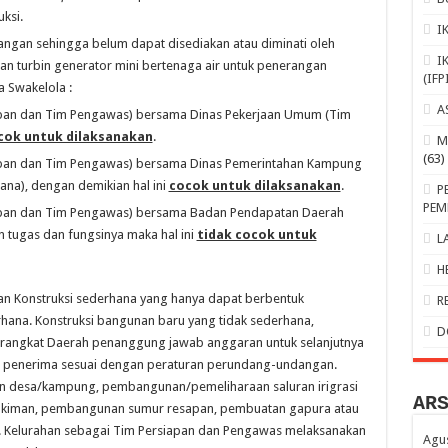
ksi.
I
gan sehingga belum dapat disediakan atau diminati oleh
I
n turbin generator mini bertenaga air untuk penerangan
(IFP
 Swakelola :
A
pan dan Tim Pengawas) bersama Dinas Pekerjaan Umum (Tim
cok untuk dilaksanakan
.
M
(63)
apan dan Tim Pengawas) bersama Dinas Pemerintahan Kampung
na), dengan demikian hal ini
cocok untuk dilaksanakan
.
P
PEM
apan dan Tim Pengawas) bersama Badan Pendapatan Daerah
n tugas dan fungsinya maka hal ini
tidak cocok untuk
L
H
an Konstruksi sederhana yang hanya dapat berbentuk
R
erhana. Konstruksi bangunan baru yang tidak sederhana,
D
rangkat Daerah penanggung jawab anggaran untuk selanjutnya
 penerima sesuai dengan peraturan perundang-undangan.
n desa/kampung, pembangunan/pemeliharaan saluran irigrasi
AR
mukiman, pembangunan sumur resapan, pembuatan gapura atau
 Kelurahan sebagai Tim Persiapan dan Pengawas melaksanakan
Agu