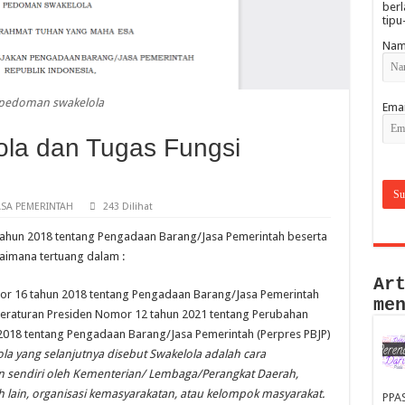
berl
tipu
Nam
pedoman swakelola
Emai
la dan Tugas Fungsi
SA PEMERINTAH
243 Dilihat
tahun 2018 tentang Pengadaan Barang/Jasa Pemerintah beserta
aimana tertuang dalam :
Ar
mor 16 tahun 2018 tentang Pengadaan Barang/Jasa Pemerintah
me
Peraturan Presiden Nomor 12 tahun 2021 tentang Perubahan
2018 tentang Pengadaan Barang/Jasa Pemerintah (Perpres PBJP)
a yang selanjutnya disebut Swakelola adalah cara
n sendiri oleh Kementerian/ Lembaga/Perangkat Daerah,
ain, organisasi kemasyarakatan, atau kelompok masyarakat.
PPA