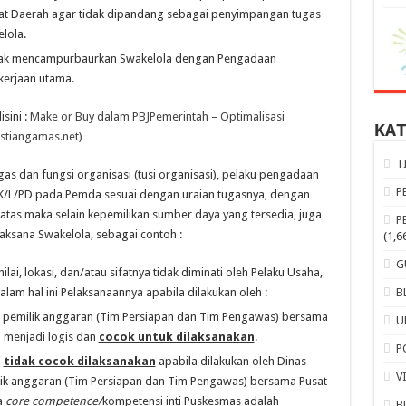
kat Daerah agar tidak dipandang sebagai penyimpangan tugas
lola.
idak mencampurbaurkan Swakelola dengan Pengadaan
kerjaan utama.
sini :
Make or Buy dalam PBJPemerintah – Optimalisasi
KA
stiangamas.net)
T
gas dan fungsi organisasi (tusi organisasi), pelaku pengadaan
P
 K/L/PD pada Pemda sesuai dengan uraian tugasnya, dengan
atas maka selain kepemilikan sumber daya yang tersedia, juga
P
ksana Swakelola, sebagai contoh :
(1,6
G
nilai, lokasi, dan/atau sifatnya tidak diminati oleh Pelaku Usaha,
alam hal ini Pelaksanaannya apabila dilakukan oleh :
B
h pemilik anggaran (Tim Persiapan dan Tim Pengawas) bersama
U
 menjadi logis dan
cocok untuk dilaksanakan
.
P
i
tidak cocok dilaksanakan
apabila dilakukan oleh Dinas
V
lik anggaran (Tim Persiapan dan Tim Pengawas) bersama Pusat
a
core competence/
kompetensi inti Puskesmas adalah
B