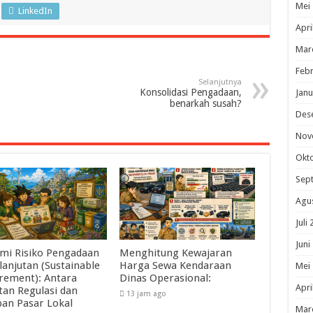
Mei
LinkedIn
Apri
Mar
Febr
Selanjutnya
Konsolidasi Pengadaan,
Janu
benarkah susah?
Des
Nov
Okt
Sep
Agu
Juli
Juni
mi Risiko Pengadaan
Menghitung Kewajaran
lanjutan (Sustainable
Harga Sewa Kendaraan
Mei
rement): Antara
Dinas Operasional:
Apri
tan Regulasi dan
13 jam ago
pan Pasar Lokal
Mar