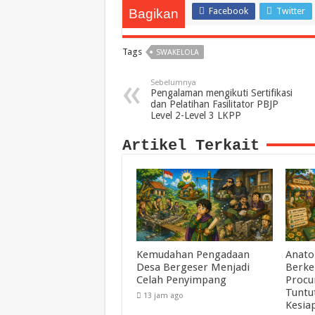
Facebook
Twitter
Bagikan
Tags
SWAKELOLA
Sebelumnya
Pengalaman mengikuti Sertifikasi
dan Pelatihan Fasilitator PBJP
Level 2-Level 3 LKPP
Artikel Terkait
Kemudahan Pengadaan
Anato
Desa Bergeser Menjadi
Berke
Celah Penyimpang
Procu
Tuntu
13 jam ago
Kesia