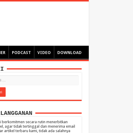
ngsa
 – catatan – senarai ringkas – tulisan singkat – pendapat
MER
PODCAST
VIDEO
DOWNLOAD
RI
RLANGGANAN
 berkomitmen secara rutin menerbitkan
kel, agar tidak tertinggal dan menerima email
ar artikel terbaru kami, tidak ada salahnya