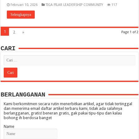
Februari 10, 2026
TIGA PILAR LEADERSHIP COMMUNITY
117
Selengkapnya
1
2
»
Page 1 of 2
CARI
BERLANGGANAN
Kami berkomitmen secara rutin menerbitkan artikel, agar tidak tertinggal
dan menerima email daftar artikel terbaru kami, tidak ada salahnya
berlangganan, gratis! beneran gratis, gak pakai tipu-tipu dan kalau
bohong ih berdosa banget
Name