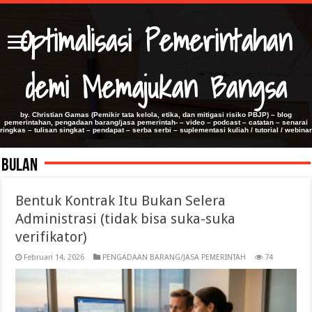
Optimalisasi Pemerintahan
demi Memajukan Bangsa
by. Christian Gamas (Pemikir tata kelola, etika, dan mitigasi risiko PBJP) – blog
pemerintahan, pengadaan barang/jasa pemerintah- – video – podcast – catatan – senarai
ringkas – tulisan singkat – pendapat – serba serbi – suplementasi kuliah / tutorial / webinar
Bulan
Bentuk Kontrak Itu Bukan Selera
Administrasi (tidak bisa suka-suka
verifikator)
Februari 14, 2026
PENGADAAN BARANG/JASA PEMERINTAH
74