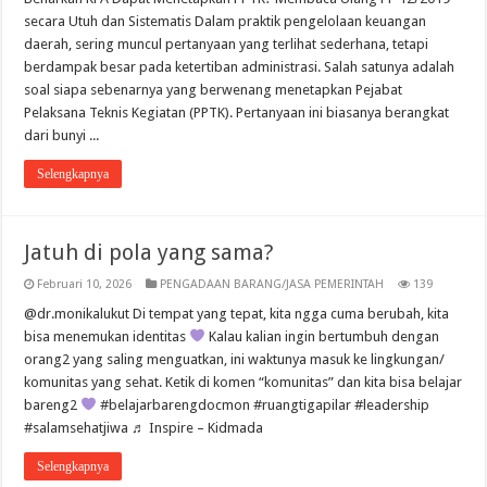
secara Utuh dan Sistematis Dalam praktik pengelolaan keuangan
daerah, sering muncul pertanyaan yang terlihat sederhana, tetapi
berdampak besar pada ketertiban administrasi. Salah satunya adalah
soal siapa sebenarnya yang berwenang menetapkan Pejabat
Pelaksana Teknis Kegiatan (PPTK). Pertanyaan ini biasanya berangkat
dari bunyi ...
Selengkapnya
Jatuh di pola yang sama?
Februari 10, 2026
PENGADAAN BARANG/JASA PEMERINTAH
139
@dr.monikalukut Di tempat yang tepat, kita ngga cuma berubah, kita
bisa menemukan identitas
Kalau kalian ingin bertumbuh dengan
orang2 yang saling menguatkan, ini waktunya masuk ke lingkungan/
komunitas yang sehat. Ketik di komen “komunitas” dan kita bisa belajar
bareng2
#belajarbarengdocmon #ruangtigapilar #leadership
#salamsehatjiwa ♬ Inspire – Kidmada
Selengkapnya