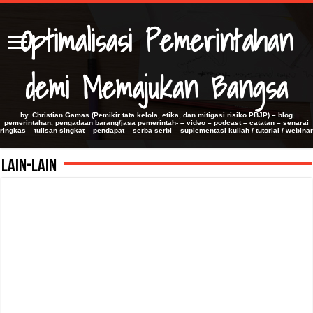
Optimalisasi Pemerintahan
demi Memajukan Bangsa
by. Christian Gamas (Pemikir tata kelola, etika, dan mitigasi risiko PBJP) – blog
pemerintahan, pengadaan barang/jasa pemerintah- – video – podcast – catatan – senarai
ringkas – tulisan singkat – pendapat – serba serbi – suplementasi kuliah / tutorial / webinar
LAIN-LAIN