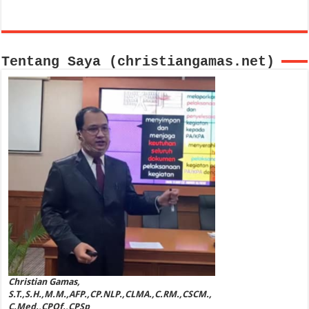
Tentang Saya (christiangamas.net)
Christian Gamas,
S.T.,S.H.,M.M.,AFP.,CP.NLP.,CLMA.,C.RM.,CSCM.,
C.Med.,CPOf.,CPSp