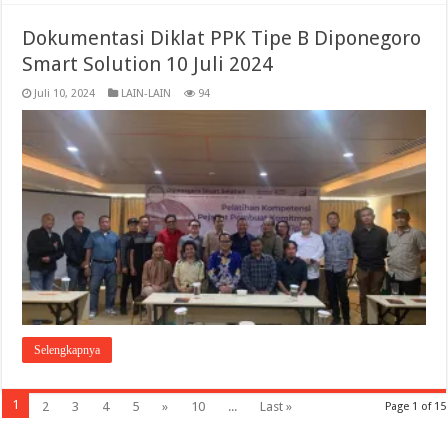
Dokumentasi Diklat PPK Tipe B Diponegoro
Smart Solution 10 Juli 2024
Juli 10, 2024
LAIN-LAIN
94
Selengkapnya
1
2
3
4
5
»
10
...
Last »
Page 1 of 15