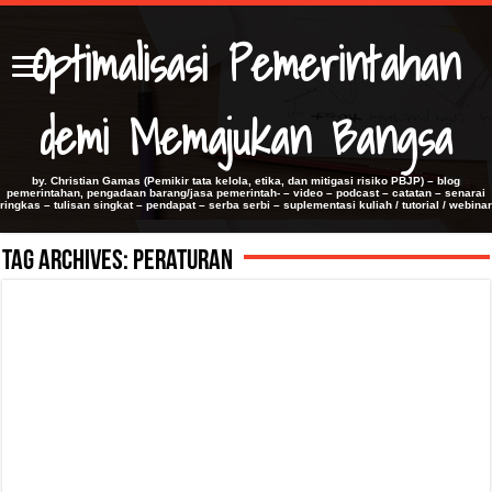
Optimalisasi Pemerintahan
demi Memajukan Bangsa
by. Christian Gamas (Pemikir tata kelola, etika, dan mitigasi risiko PBJP) – blog
pemerintahan, pengadaan barang/jasa pemerintah- – video – podcast – catatan – senarai
ringkas – tulisan singkat – pendapat – serba serbi – suplementasi kuliah / tutorial / webinar
Tag Archives:
Peraturan