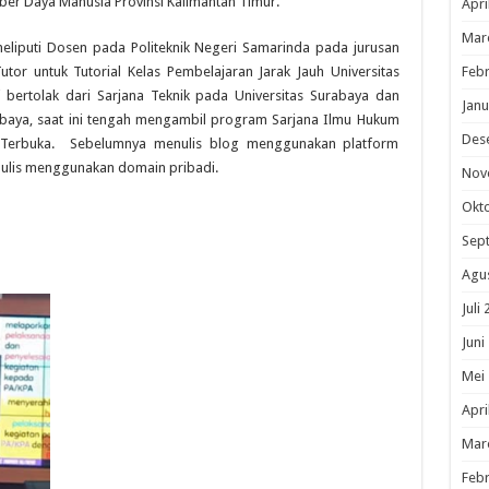
r Daya Manusia Provinsi Kalimantan Timur.
Apri
Mar
eliputi Dosen pada Politeknik Negeri Samarinda pada jurusan
utor untuk Tutorial Kelas Pembelajaran Jarak Jauh Universitas
Febr
 bertolak dari Sarjana Teknik pada Universitas Surabaya dan
Janu
baya, saat ini tengah mengambil program Sarjana Ilmu Hukum
Des
tas Terbuka. Sebelumnya menulis blog menggunakan platform
enulis menggunakan domain pribadi.
Nov
Okt
Sep
Agu
Juli
Juni
Mei
Apri
Mar
Febr