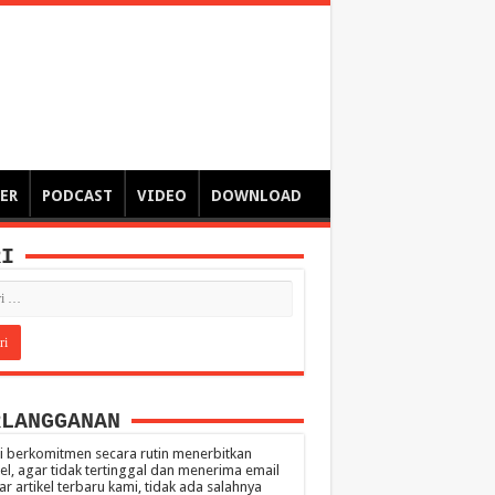
ngsa
 – catatan – senarai ringkas – tulisan singkat – pendapat
ER
PODCAST
VIDEO
DOWNLOAD
RI
RLANGGANAN
 berkomitmen secara rutin menerbitkan
kel, agar tidak tertinggal dan menerima email
ar artikel terbaru kami, tidak ada salahnya