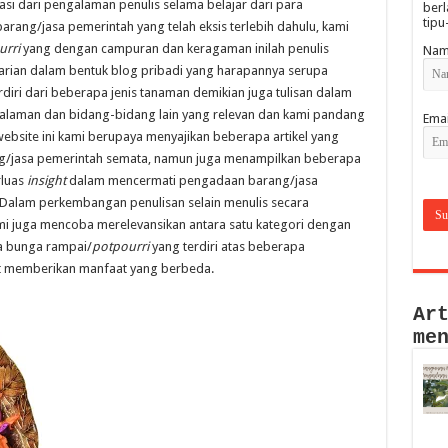
asi dari pengalaman penulis selama belajar dari para
berl
tipu
arang/jasa pemerintah yang telah eksis terlebih dahulu, kami
urri
yang dengan campuran dan keragaman inilah penulis
Nam
rian dalam bentuk blog pribadi yang harapannya serupa
rdiri dari beberapa jenis tanaman demikian juga tulisan dalam
alaman dan bidang-bidang lain yang relevan dan kami pandang
Emai
bsite ini kami berupaya menyajikan beberapa artikel yang
ng/jasa pemerintah semata, namun juga menampilkan beberapa
rluas
insight
dalam mencermati pengadaan barang/jasa
Dalam perkembangan penulisan selain menulis secara
mi juga mencoba merelevansikan antara satu kategori dengan
ya bunga rampai/
potpourri
yang terdiri atas beberapa
at memberikan manfaat yang berbeda.
Ar
me