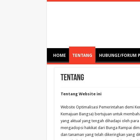
Optimalisasi Pem
by. Christian Gamas (Pemikir tata kelola, etika, dan miti
– serba serbi – suplementasi kuliah / tutorial / webinar
HOME
TENTANG
HUBUNGI/FORUM 
TENTANG
Tentang Website ini
Website Optimalisasi Pemerintahan demi K
Kemajuan Bangsa) bertujuan untuk memba
yang aktual yang tengah dihadapi oleh par
mengadopsi hakikat dari Bunga Rampai di
dan tanaman yang telah dikeringkan yang 