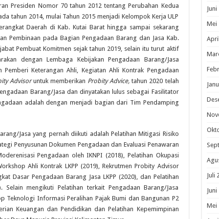
aturan Presiden Nomor 70 tahun 2012 tentang Perubahan Kedua
Juni
ada tahun 2014, mulai Tahun 2015 menjadi Kelompok Kerja ULP
Mei
rangkat Daerah di Kab. Kutai Barat hingga sampai sekarang
dan Pembinaan pada Bagian Pengadaan Barang dan Jasa Kab.
Apri
jabat Pembuat Komitmen sejak tahun 2019, selain itu turut aktif
Mar
garakan dengan Lembaga Kebijakan Pengadaan Barang/Jasa
Febr
n Pemberi Keterangan Ahli, Kegiatan Ahli Kontrak Pengadaan
ity Advisor
untuk memberikan
Probity Advice,
tahun 2020 telah
Janu
engadaan Barang/Jasa dan dinyatakan lulus sebagai Fasilitator
Des
ngadaan adalah dengan menjadi bagian dari Tim Pendamping
Nov
Okt
rang/Jasa yang pernah diikuti adalah Pelatihan Mitigasi Risiko
trategi Penyusunan Dokumen Pengadaan dan Evaluasi Penawaran
Sep
Moderenisasi Pengadaan oleh IKNPI (2018), Pelatihan Okupasi
Agu
rkshop Ahli Kontrak LKPP (2019), Rekrutmen Probity Advisor
Juli
ingkat Dasar Pengadaan Barang Jasa LKPP (2020), dan Pelatihan
. Selain mengikuti Pelatihan terkait Pengadaan Barang/Jasa
Juni
p Teknologi Informasi Peralihan Pajak Bumi dan Bangunan P2
Mei
rian Keuangan dan Pendidikan dan Pelatihan Kepemimpinan