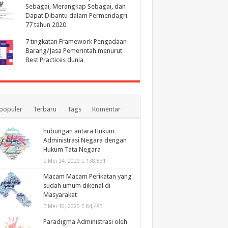
Sebagai, Merangkap Sebagai, dan
Dapat Dibantu dalam Permendagri
77 tahun 2020
7 tingkatan Framework Pengadaan
Barang/Jasa Pemerintah menurut
Best Practices dunia
populer
Terbaru
Tags
Komentar
hubungan antara Hukum
Administrasi Negara dengan
Hukum Tata Negara
Mei 24, 2020
138,531
Macam Macam Perikatan yang
sudah umum dikenal di
Masyarakat
Mei 10, 2020
84,483
Paradigma Administrasi oleh