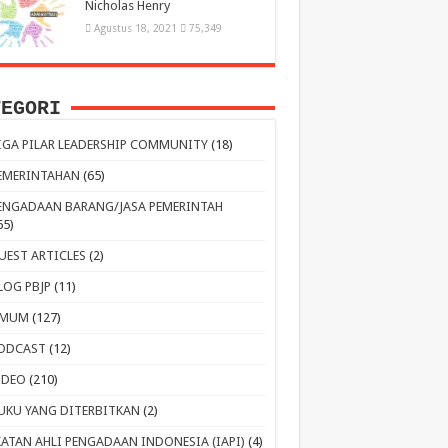
Nicholas Henry
Agustus 18, 2021
75,349
TEGORI
IGA PILAR LEADERSHIP COMMUNITY
(18)
EMERINTAHAN
(65)
ENGADAAN BARANG/JASA PEMERINTAH
65)
UEST ARTICLES
(2)
LOG PBJP
(11)
MUM
(127)
ODCAST
(12)
IDEO
(210)
UKU YANG DITERBITKAN
(2)
KATAN AHLI PENGADAAN INDONESIA (IAPI)
(4)