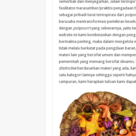
semerbak dan menyegarkan, selain terinspir
fasilitator/narasumber/praktisi pengadaan b
sebagai pribadi turut terinspirasi dari
potpo
berusaha mentransformasi pemikiran keseha
dengan
potpourri
yang sebenarnya, yaitu te
website ini kami kombinasikan dengan peng
bermakna penting, maka dalam mengelola we
tidak melulu berkutat pada pengdaan bara
materi lain yang bersifat umum dan mempe
pemerintah yang memang bersifat dinamis. 
distinctive
berdasarkan materi yang ada, ka
satu kategori lainnya sehingga seperti haln
campuran, kami harapkan tulisan kami dap