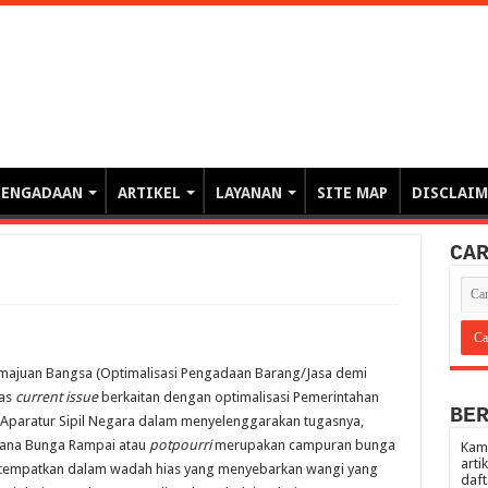
erintahan demi Memajukan Ba
gasi risiko PBJP) – blog pemerintahan, pengadaan barang/jasa pemerintah- – video – podcast
PENGADAAN
ARTIKEL
LAYANAN
SITE MAP
DISCLAIM
CA
emajuan Bangsa (Optimalisasi Pengadaan Barang/Jasa demi
has
current issue
berkaitan dengan optimalisasi Pemerintahan
BE
a Aparatur Sipil Negara dalam menyelenggarakan tugasnya,
mana Bunga Rampai atau
potpourri
merupakan campuran bunga
Kami
arti
ditempatkan dalam wadah hias yang menyebarkan wangi yang
daft