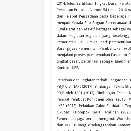
2014, lulus Sertifikasi Tingkat Dasar Per
Peraturan Presiden Nomor 54 tahun 2010 p
dan Pejabat Pengadaan pada beberapa Pe
menjadi Kepala Sub-Bagian Perencanaan 
Kutai Barat dan efektif bertugas sebagai Pe
dalam kegiatan-kegiatan yang diseleng
Pemerintah (LKPP) mulai dari pembentuka
Barang/Jasa Pemerintah, Pembentukan
Prob
menjalani proses pembentukan Fasilitator P
tingkat dasar, peran lain sebagai
talent
Pe
Kontrak LKPP.
Pelatihan dan Kegiatan terkait Pengadaan Ba
PBJP oleh IAPI (2017), Bimbingan Teknis S
PBJP oleh IAPI (2017), Bimbingan Teknis 
Pejabat Pembuat Komitmen oleh (2019), Wo
LKPP (2019), Pelatihan Calon Fasilitator T
Okupasi Kelompok Kerja Pemilihan (2020)
Pemerintah juga pernah mengikuti Worksho
dan BPHTB yang diselenggarakan Kemente