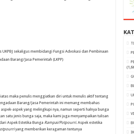
KA
T
ris UKPBJ sekaligus membidangi Fungsi Advokasi dan Pembinaan
P
adaan Barang/Jasa Pemerintah (LKPP)
P
(1,6
G
B
U
as maka penulis menggiatkan diri untuk menulis aktif tentang
Pengadaan Barang/Jasa Pemerintah ini memang membahas
P
aspek-aspek yang melingkupi nya, namun seperti halnya bunga
V
an satu jenis bunga saja, maka kami juga menyampaikan tulisan
dari Aspek Estetika Bunga
Rampai/Potpourri.
Aspek estetika
B
otpourri
yang memberikan keragaman tentunya
I