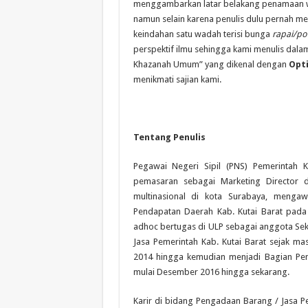
menggambarkan latar belakang penamaan web
namun selain karena penulis dulu pernah 
keindahan satu wadah terisi bunga
rapai/po
perspektif ilmu sehingga kami menulis dal
Khazanah Umum” yang dikenal dengan
Opt
menikmati sajian kami.
Tentang Penulis
Pegawai Negeri Sipil (PNS) Pemerintah
pemasaran sebagai Marketing Director d
multinasional di kota Surabaya, menga
Pendapatan Daerah Kab. Kutai Barat pad
adhoc bertugas di ULP sebagai anggota Sekr
Jasa Pemerintah Kab. Kutai Barat sejak ma
2014 hingga kemudian menjadi Bagian Pen
mulai Desember 2016 hingga sekarang.
Karir di bidang Pengadaan Barang / Jasa P