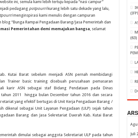
site ini, semula kami lebih tertuju kepada “nasi campur”
I
menjadi pedagang
potpourri
kurang lebih satu dekade yang lalu,
(IFP
tpourri
menginspirasi kami menulis dengan campuran
am blog “Bunga Rampai Pengadaan Barang/Jasa Pemerintah dan
A
imasi Pemerintahan demi memajukan bangsa
, selamat
M
(63)
P
PEM
L
H
 Kab. Kutai Barat sebelum menjadi ASN pernah membidangi
an Trainer basic training disebuah perusahaan pemasaran
R
wali karir ASN sebagai staf Bidang Pendataan pada Dinas
D
a tahun 2011 hingga bulan Desember tahun 2016 dan secara
etariat yang efektif bertugas di Unit Kerja Pengadaan Barang /
sih dikenal sebagai Unit Layanan Pengadaan (ULP) sejak tahun
AR
gadaan Barang dan Jasa Sekretariat Daerah Kab. Kutai Barat
Agu
Juli
emerintah dimulai sebagai anggota Sekretariat ULP pada tahun