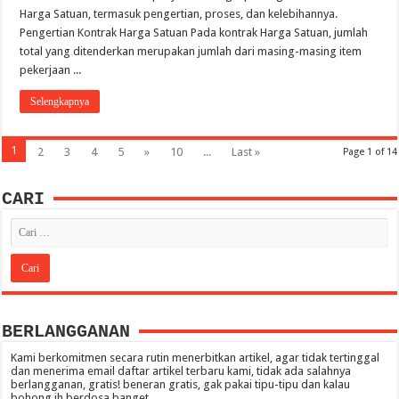
Harga Satuan, termasuk pengertian, proses, dan kelebihannya.
Pengertian Kontrak Harga Satuan Pada kontrak Harga Satuan, jumlah
total yang ditenderkan merupakan jumlah dari masing-masing item
pekerjaan ...
Selengkapnya
1
2
3
4
5
»
10
...
Last »
Page 1 of 14
CARI
BERLANGGANAN
Kami berkomitmen secara rutin menerbitkan artikel, agar tidak tertinggal
dan menerima email daftar artikel terbaru kami, tidak ada salahnya
berlangganan, gratis! beneran gratis, gak pakai tipu-tipu dan kalau
bohong ih berdosa banget