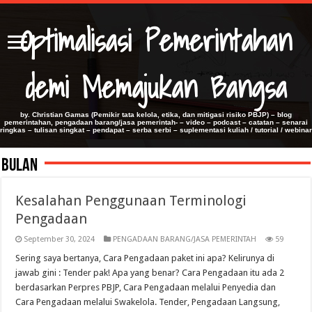
Optimalisasi Pemerintahan
demi Memajukan Bangsa
by. Christian Gamas (Pemikir tata kelola, etika, dan mitigasi risiko PBJP) – blog
pemerintahan, pengadaan barang/jasa pemerintah- – video – podcast – catatan – senarai
ringkas – tulisan singkat – pendapat – serba serbi – suplementasi kuliah / tutorial / webinar
Bulan
Kesalahan Penggunaan Terminologi
Pengadaan
September 30, 2024
PENGADAAN BARANG/JASA PEMERINTAH
59
Sering saya bertanya, Cara Pengadaan paket ini apa? Kelirunya di
jawab gini : Tender pak! Apa yang benar? Cara Pengadaan itu ada 2
berdasarkan Perpres PBJP, Cara Pengadaan melalui Penyedia dan
Cara Pengadaan melalui Swakelola. Tender, Pengadaan Langsung,