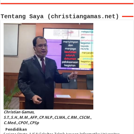
Tentang Saya (christiangamas.net)
Christian Gamas,
S.T.,S.H.,M.M.,AFP.,CP.NLP.,CLMA.,C.RM.,CSCM.,
C.Med.,CPOf.,CPSp
Pendidikan