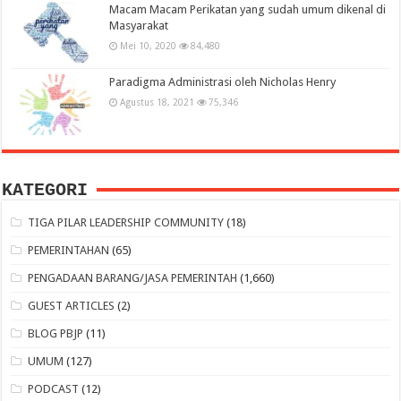
Macam Macam Perikatan yang sudah umum dikenal di
Masyarakat
Mei 10, 2020
84,480
Paradigma Administrasi oleh Nicholas Henry
Agustus 18, 2021
75,346
KATEGORI
TIGA PILAR LEADERSHIP COMMUNITY
(18)
PEMERINTAHAN
(65)
PENGADAAN BARANG/JASA PEMERINTAH
(1,660)
GUEST ARTICLES
(2)
BLOG PBJP
(11)
UMUM
(127)
PODCAST
(12)