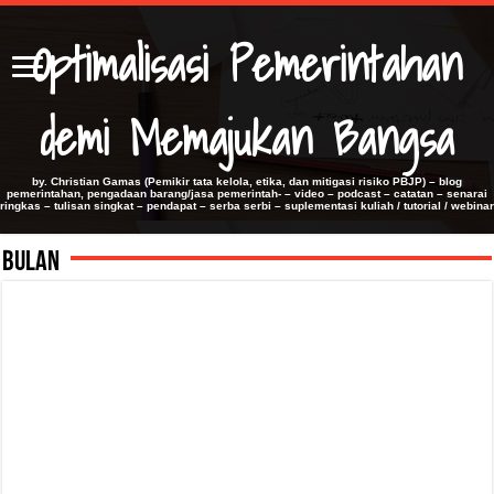
Optimalisasi Pemerintahan
demi Memajukan Bangsa
by. Christian Gamas (Pemikir tata kelola, etika, dan mitigasi risiko PBJP) – blog
pemerintahan, pengadaan barang/jasa pemerintah- – video – podcast – catatan – senarai
ringkas – tulisan singkat – pendapat – serba serbi – suplementasi kuliah / tutorial / webinar
Bulan