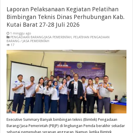
Laporan Pelaksanaan Kegiatan Pelatihan
Bimbingan Teknis Dinas Perhubungan Kab.
Kutai Barat 27-28 Juli 2026
1 minggu ago
PENGADAAN BARANG/JASA PEMERINTAH
,
PELATIHAN PENGADAAN
BARANG / JASA PEMERINTAH
17
Executive Summary Banyak bimbingan teknis (Bimtek) Pengadaan
Barang/Jasa Pemerintah (PBJP) di lingkungan Pemda berakhir sekadar
sebagai pemenuhan serapan anggaran. Namun, ketika Bimtek