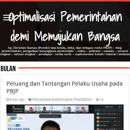
Optimalisasi Pemerintahan
demi Memajukan Bangsa
by. Christian Gamas (Pemikir tata kelola, etika, dan mitigasi risiko PBJP) – blog
pemerintahan, pengadaan barang/jasa pemerintah- – video – podcast – catatan – senarai
ringkas – tulisan singkat – pendapat – serba serbi – suplementasi kuliah / tutorial / webinar
Bulan
Peluang dan Tantangan Pelaku Usaha pada
PBJP
6 hari ago
PENGADAAN BARANG/JASA PEMERINTAH
15