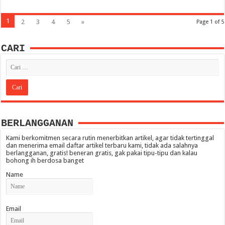
1
2
3
4
5
»
Page 1 of 5
CARI
BERLANGGANAN
Kami berkomitmen secara rutin menerbitkan artikel, agar tidak tertinggal
dan menerima email daftar artikel terbaru kami, tidak ada salahnya
berlangganan, gratis! beneran gratis, gak pakai tipu-tipu dan kalau
bohong ih berdosa banget
Name
Email