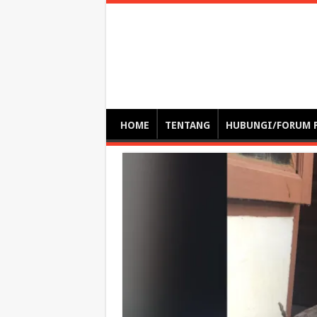
Optimalisasi Pem
by. Christian Gamas (Pemikir tata kelola, etika, dan miti
– serba serbi – suplementasi kuliah / tutorial / webinar
HOME
TENTANG
HUBUNGI/FORUM 