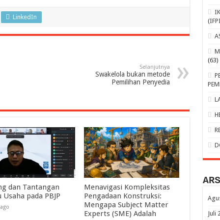
I
LinkedIn
(IFP
A
M
(63)
Selanjutnya
Swakelola bukan metode
P
Pemilihan Penyedia
PEM
L
H
R
D
AR
ng dan Tantangan
Menavigasi Kompleksitas
u Usaha pada PBJP
Pengadaan Konstruksi:
Agu
Mengapa Subject Matter
 ago
Experts (SME) Adalah
Juli