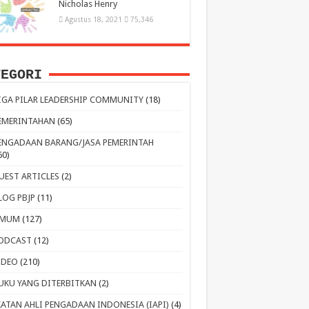
Nicholas Henry
Agustus 18, 2021
75,346
TEGORI
IGA PILAR LEADERSHIP COMMUNITY
(18)
EMERINTAHAN
(65)
ENGADAAN BARANG/JASA PEMERINTAH
60)
UEST ARTICLES
(2)
LOG PBJP
(11)
MUM
(127)
ODCAST
(12)
IDEO
(210)
UKU YANG DITERBITKAN
(2)
KATAN AHLI PENGADAAN INDONESIA (IAPI)
(4)