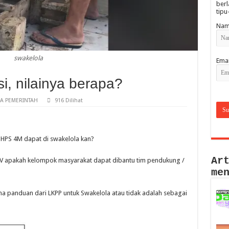
berl
tipu
Nam
swakelola
Emai
i, nilainya berapa?
A PEMERINTAH
916 Dilihat
 HPS 4M dapat di swakelola kan?
Ar
IV apakah kelompok masyarakat dapat dibantu tim pendukung /
me
 panduan dari LKPP untuk Swakelola atau tidak adalah sebagai