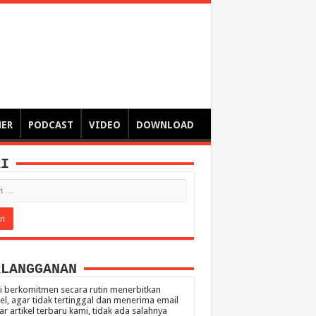
ngsa
 – catatan – senarai ringkas – tulisan singkat – pendapat
MER
PODCAST
VIDEO
DOWNLOAD
RI
RLANGGANAN
 berkomitmen secara rutin menerbitkan
kel, agar tidak tertinggal dan menerima email
ar artikel terbaru kami, tidak ada salahnya