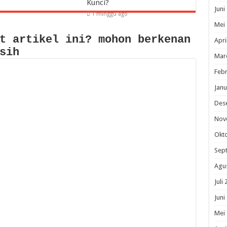
Kunci?
Juni
1 minggu ago
Mei
t artikel ini? mohon berkenan
Apri
sih
Mar
Febr
Janu
Des
Nov
Okt
Sep
Agu
Juli
Juni
Mei