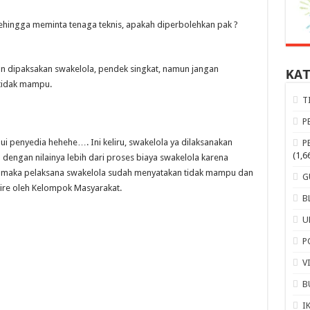
hingga meminta tenaga teknis, apakah diperbolehkan pak ?
n dipaksakan swakelola, pendek singkat, namun jangan
KA
tidak mampu.
T
P
lui penyedia hehehe…. Ini keliru, swakelola ya dilaksanakan
P
(1,6
dengan nilainya lebih dari proses biaya swakelola karena
 maka pelaksana swakelola sudah menyatakan tidak mampu dan
G
ire oleh Kelompok Masyarakat.
B
U
P
V
B
I