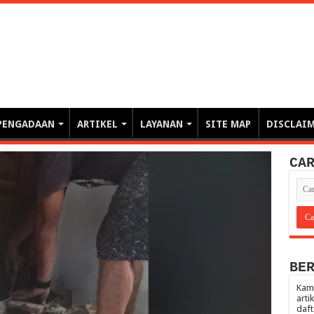
erintahan demi Memajukan Ba
gasi risiko PBJP) – blog pemerintahan, pengadaan barang/jasa pemerintah- – video – podcast
PENGADAAN
ARTIKEL
LAYANAN
SITE MAP
DISCLAI
CA
BE
Kami
arti
daft