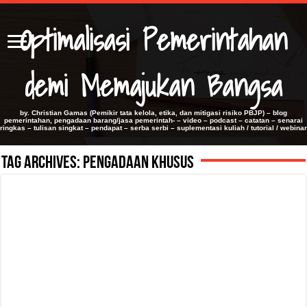
Optimalisasi Pemerintahan
demi Memajukan Bangsa
by. Christian Gamas (Pemikir tata kelola, etika, dan mitigasi risiko PBJP) – blog
pemerintahan, pengadaan barang/jasa pemerintah- – video – podcast – catatan – senarai
ringkas – tulisan singkat – pendapat – serba serbi – suplementasi kuliah / tutorial / webinar
Tag Archives:
Pengadaan Khusus