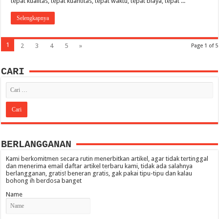
tepat kualitas, tepat kuantitas, tepat waktu, tepat biaya, tepat ...
Selengkapnya
1
2
3
4
5
»
Page 1 of 5
CARI
BERLANGGANAN
Kami berkomitmen secara rutin menerbitkan artikel, agar tidak tertinggal
dan menerima email daftar artikel terbaru kami, tidak ada salahnya
berlangganan, gratis! beneran gratis, gak pakai tipu-tipu dan kalau
bohong ih berdosa banget
Name