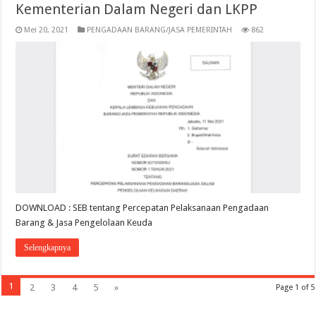
Kementerian Dalam Negeri dan LKPP
Mei 20, 2021
PENGADAAN BARANG/JASA PEMERINTAH
862
DOWNLOAD : SEB tentang Percepatan Pelaksanaan Pengadaan
Barang & Jasa Pengelolaan Keuda
Selengkapnya
1
2
3
4
5
»
Page 1 of 5