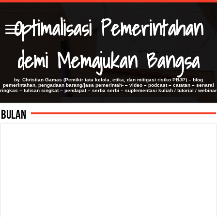
Optimalisasi Pemerintahan
demi Memajukan Bangsa
by. Christian Gamas (Pemikir tata kelola, etika, dan mitigasi risiko PBJP) – blog
pemerintahan, pengadaan barang/jasa pemerintah- – video – podcast – catatan – senarai
ringkas – tulisan singkat – pendapat – serba serbi – suplementasi kuliah / tutorial / webinar
Bulan