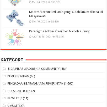
Mei 24, 2020
138,525
Macam Macam Perikatan yang sudah umum dikenal di
Masyarakat
Mei 10, 2020
84,480
Paradigma Administrasi oleh Nicholas Henry
Agustus 18, 2021
75,346
KATEGORI
TIGA PILAR LEADERSHIP COMMUNITY
(18)
PEMERINTAHAN
(65)
PENGADAAN BARANG/JASA PEMERINTAH
(1,660)
GUEST ARTICLES
(2)
BLOG PBJP
(11)
UMUM
(127)