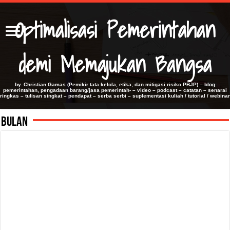
Optimalisasi Pemerintahan
demi Memajukan Bangsa
by. Christian Gamas (Pemikir tata kelola, etika, dan mitigasi risiko PBJP) – blog
pemerintahan, pengadaan barang/jasa pemerintah- – video – podcast – catatan – senarai
ringkas – tulisan singkat – pendapat – serba serbi – suplementasi kuliah / tutorial / webinar
Bulan