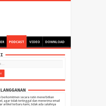
ngsa
 – catatan – senarai ringkas – tulisan singkat – pendapat
MER
PODCAST
VIDEO
DOWNLOAD
RI
RLANGGANAN
 berkomitmen secara rutin menerbitkan
kel, agar tidak tertinggal dan menerima email
ar artikel terbaru kami, tidak ada salahnya