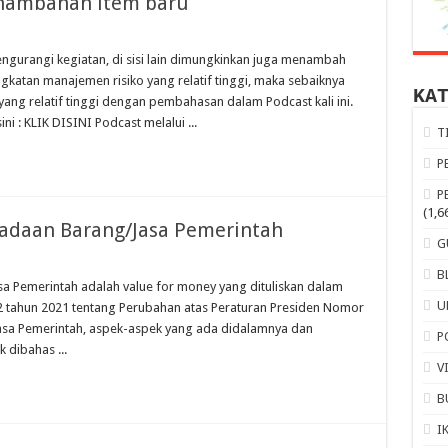
nambahan item baru
gurangi kegiatan, di sisi lain dimungkinkan juga menambah
ngkatan manajemen risiko yang relatif tinggi, maka sebaiknya
KA
yang relatif tinggi dengan pembahasan dalam Podcast kali ini.
i : KLIK DISINI Podcast melalui ...
T
P
P
(1,6
adaan Barang/Jasa Pemerintah
G
B
sa Pemerintah adalah value for money yang dituliskan dalam
U
2 tahun 2021 tentang Perubahan atas Peraturan Presiden Nomor
asa Pemerintah, aspek-aspek yang ada didalamnya dan
P
k dibahas ...
V
B
I