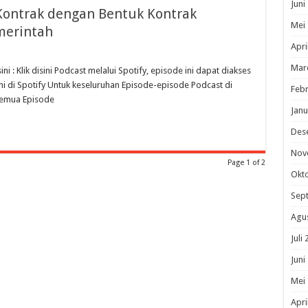
Juni
Kontrak dengan Bentuk Kontrak
Mei
merintah
Apri
Mar
i : Klik disini Podcast melalui Spotify, episode ini dapat diakses
ini di Spotify Untuk keseluruhan Episode-episode Podcast di
Febr
 Semua Episode
Janu
Des
Nov
Page 1 of 2
Okt
Sep
Agu
Juli
Juni
Mei
Apri