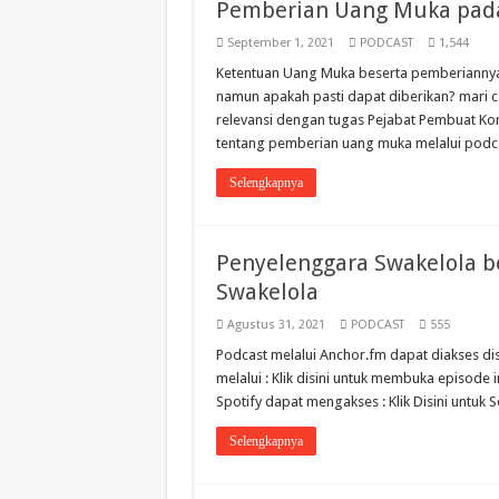
Pemberian Uang Muka pada
September 1, 2021
PODCAST
1,544
Ketentuan Uang Muka beserta pemberiannya
namun apakah pasti dapat diberikan? mari c
relevansi dengan tugas Pejabat Pembuat Ko
tentang pemberian uang muka melalui podcast
Selengkapnya
Penyelenggara Swakelola be
Swakelola
Agustus 31, 2021
PODCAST
555
Podcast melalui Anchor.fm dapat diakses disin
melalui : Klik disini untuk membuka episode 
Spotify dapat mengakses : Klik Disini untuk
Selengkapnya