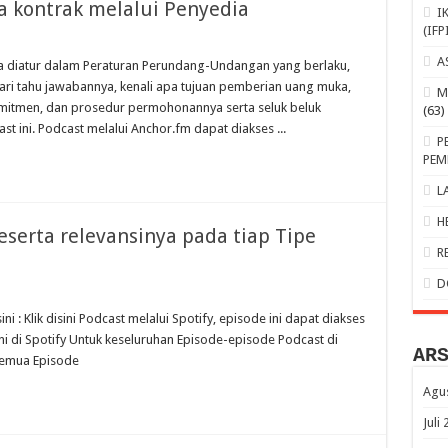
 kontrak melalui Penyedia
I
(IFP
A
 diatur dalam Peraturan Perundang-Undangan yang berlaku,
ari tahu jawabannya, kenali apa tujuan pemberian uang muka,
M
mitmen, dan prosedur permohonannya serta seluk beluk
(63)
 ini. Podcast melalui Anchor.fm dapat diakses ...
P
PEM
L
H
serta relevansinya pada tiap Tipe
R
D
i : Klik disini Podcast melalui Spotify, episode ini dapat diakses
ini di Spotify Untuk keseluruhan Episode-episode Podcast di
AR
 Semua Episode
Agu
Juli