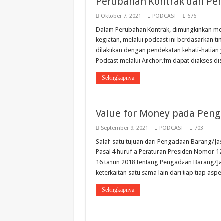
Perubahan Kontrak dan Pe
Oktober 7, 2021
PODCAST
676
Dalam Perubahan Kontrak, dimungkinkan men
kegiatan, melalui podcast ini berdasarkan ti
dilakukan dengan pendekatan kehati-hatian 
Podcast melalui Anchor.fm dapat diakses disin
Selengkapnya
Value for Money pada Peng
September 9, 2021
PODCAST
703
Salah satu tujuan dari Pengadaan Barang/Ja
Pasal 4 huruf a Peraturan Presiden Nomor 1
16 tahun 2018 tentang Pengadaan Barang/J
keterkaitan satu sama lain dari tiap tiap aspe
Selengkapnya