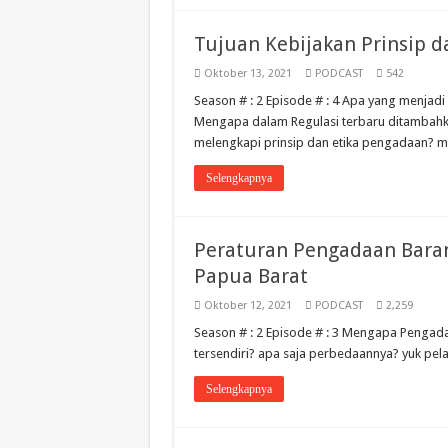
Tujuan Kebijakan Prinsip 
Oktober 13, 2021
PODCAST
542
Season # : 2 Episode # : 4 Apa yang menjadi
Mengapa dalam Regulasi terbaru ditambahka
melengkapi prinsip dan etika pengadaan? mar
Selengkapnya
Peraturan Pengadaan Barang
Papua Barat
Oktober 12, 2021
PODCAST
2,259
Season # : 2 Episode # : 3 Mengapa Pengada
tersendiri? apa saja perbedaannya? yuk pela
Selengkapnya