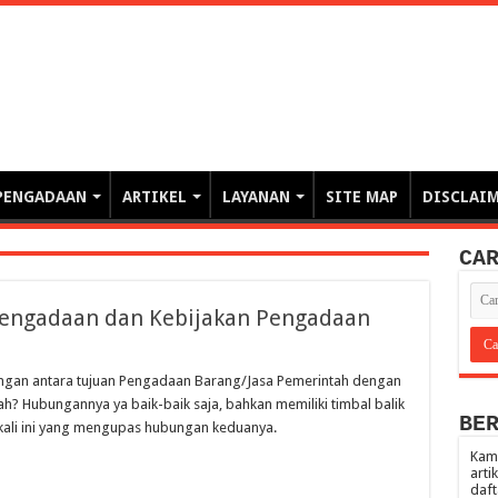
erintahan demi Memajukan Ba
gasi risiko PBJP) – blog pemerintahan, pengadaan barang/jasa pemerintah- – video – podcast
PENGADAAN
ARTIKEL
LAYANAN
SITE MAP
DISCLAI
CA
engadaan dan Kebijakan Pengadaan
ungan antara tujuan Pengadaan Barang/Jasa Pemerintah dengan
? Hubungannya ya baik-baik saja, bahkan memiliki timbal balik
BE
 kali ini yang mengupas hubungan keduanya.
Kami
arti
daft