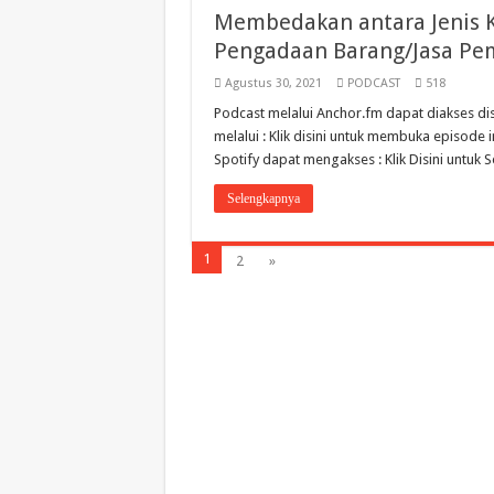
Membedakan antara Jenis 
Pengadaan Barang/Jasa Pe
Agustus 30, 2021
PODCAST
518
Podcast melalui Anchor.fm dapat diakses disin
melalui : Klik disini untuk membuka episode 
Spotify dapat mengakses : Klik Disini untuk
Selengkapnya
1
2
»