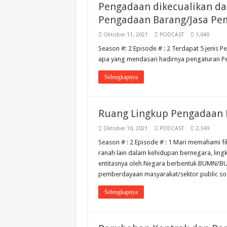
Pengadaan dikecualikan d
Pengadaan Barang/Jasa Pe
Oktober 11, 2021
PODCAST
1,040
Season #: 2 Episode # : 2 Terdapat 5 jenis 
apa yang mendasari hadirnya pengaturan Pen
Selengkapnya
Ruang Lingkup Pengadaan 
Oktober 10, 2021
PODCAST
2,349
Season # : 2 Episode # : 1 Mari memahami 
ranah lain dalam kehidupan bernegara, ling
entitasnya oleh Negara berbentuk BUMN/BU
pemberdayaan masyarakat/sektor public soci
Selengkapnya