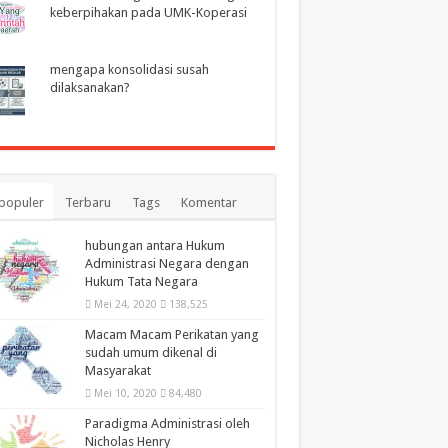
keberpihakan pada UMK-Koperasi
mengapa konsolidasi susah
dilaksanakan?
populer
Terbaru
Tags
Komentar
hubungan antara Hukum
Administrasi Negara dengan
Hukum Tata Negara
Mei 24, 2020
138,525
Macam Macam Perikatan yang
sudah umum dikenal di
Masyarakat
Mei 10, 2020
84,480
Paradigma Administrasi oleh
Nicholas Henry