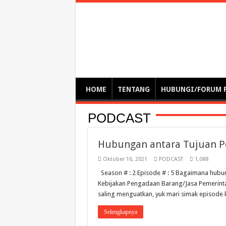
Optimalisasi Pem
by. Christian Gamas (Pemikir tata kelola, etika, dan miti
– serba serbi – suplementasi kuliah / tutorial / webinar
HOME
TENTANG
HUBUNGI/FORUM 
PODCAST
Hubungan antara Tujuan P
Oktober 16, 2021
PODCAST
1,088
Season # : 2 Episode # : 5 Bagaimana hub
Kebijakan Pengadaan Barang/Jasa Pemerintah
saling menguatkan, yuk mari simak episode
Selengkapnya