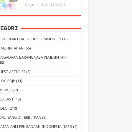
Agustus 18, 2021
75,346
TEGORI
IGA PILAR LEADERSHIP COMMUNITY
(18)
EMERINTAHAN
(65)
ENGADAAN BARANG/JASA PEMERINTAH
60)
UEST ARTICLES
(2)
LOG PBJP
(11)
MUM
(127)
ODCAST
(12)
IDEO
(210)
UKU YANG DITERBITKAN
(2)
KATAN AHLI PENGADAAN INDONESIA (IAPI)
(4)