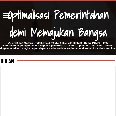
Optimalisasi Pemerintahan
demi Memajukan Bangsa
by. Christian Gamas (Pemikir tata kelola, etika, dan mitigasi risiko PBJP) – blog
pemerintahan, pengadaan barang/jasa pemerintah- – video – podcast – catatan – senarai
ringkas – tulisan singkat – pendapat – serba serbi – suplementasi kuliah / tutorial / webinar
Bulan