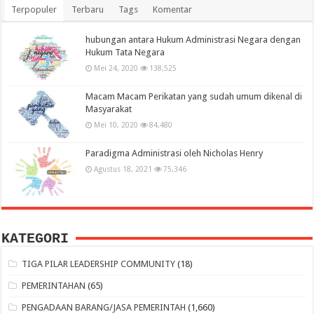
Terpopuler
Terbaru
Tags
Komentar
hubungan antara Hukum Administrasi Negara dengan
Hukum Tata Negara
Mei 24, 2020
138,525
Macam Macam Perikatan yang sudah umum dikenal di
Masyarakat
Mei 10, 2020
84,480
Paradigma Administrasi oleh Nicholas Henry
Agustus 18, 2021
75,346
KATEGORI
TIGA PILAR LEADERSHIP COMMUNITY
(18)
PEMERINTAHAN
(65)
PENGADAAN BARANG/JASA PEMERINTAH
(1,660)