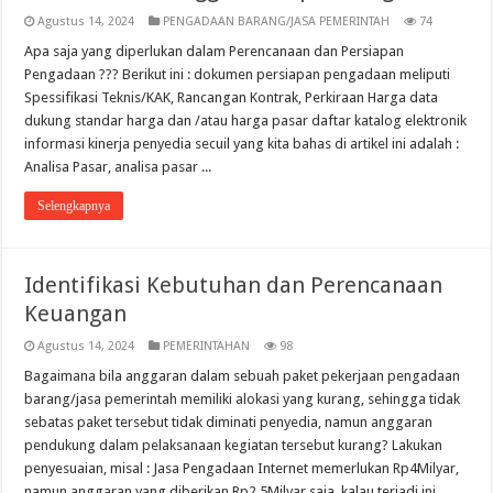
Agustus 14, 2024
PENGADAAN BARANG/JASA PEMERINTAH
74
Apa saja yang diperlukan dalam Perencanaan dan Persiapan
Pengadaan ??? Berikut ini : dokumen persiapan pengadaan meliputi
Spessifikasi Teknis/KAK, Rancangan Kontrak, Perkiraan Harga data
dukung standar harga dan /atau harga pasar daftar katalog elektronik
informasi kinerja penyedia secuil yang kita bahas di artikel ini adalah :
Analisa Pasar, analisa pasar ...
Selengkapnya
Identifikasi Kebutuhan dan Perencanaan
Keuangan
Agustus 14, 2024
PEMERINTAHAN
98
Bagaimana bila anggaran dalam sebuah paket pekerjaan pengadaan
barang/jasa pemerintah memiliki alokasi yang kurang, sehingga tidak
sebatas paket tersebut tidak diminati penyedia, namun anggaran
pendukung dalam pelaksanaan kegiatan tersebut kurang? Lakukan
penyesuaian, misal : Jasa Pengadaan Internet memerlukan Rp4Milyar,
namun anggaran yang diberikan Rp2,5Milyar saja, kalau terjadi ini