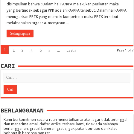
disimpulkan bahwa : Dalam hal PA/KPA melakukan perikatan maka
yang bertindak sebagai PPK adalah PA/KPA tersebut. Dalam hal PA/KPA
menugaskan PPTK yang memiliki kompetensi maka PPTK tersebut
melaksanakan tugas : a. menyusun ...
Selengkapnya
1
2
3
4
5
»
...
Last »
Page 1 of 7
CARI
BERLANGGANAN
Kami berkomitmen secara rutin menerbitkan artikel, agar tidak tertinggal
dan menerima email daftar artikel terbaru kami, tidak ada salahnya
berlangganan, gratis! beneran gratis, gak pakai tipu-tipu dan kalau
bohong ih berdosa banget