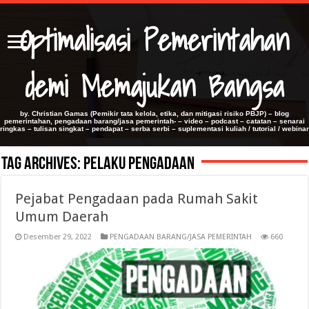
Optimalisasi Pemerintahan
demi Memajukan Bangsa
by. Christian Gamas (Pemikir tata kelola, etika, dan mitigasi risiko PBJP) – blog
pemerintahan, pengadaan barang/jasa pemerintah- – video – podcast – catatan – senarai
ringkas – tulisan singkat – pendapat – serba serbi – suplementasi kuliah / tutorial / webinar
Tag Archives:
Pelaku Pengadaan
Pejabat Pengadaan pada Rumah Sakit
Umum Daerah
Desember 29, 2022
PENGADAAN BARANG/JASA PEMERINTAH
660