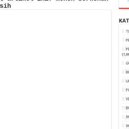
sih
KA
T
P
P
(1,6
G
B
U
P
V
B
I
I