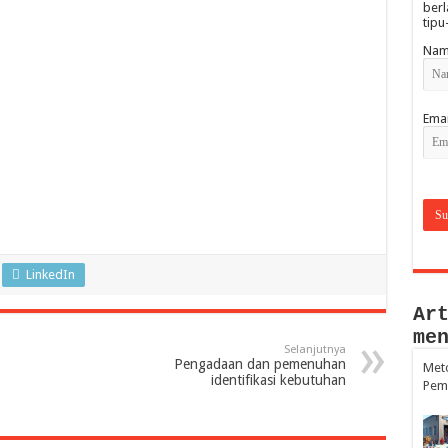
berl
tipu
Nam
Emai
LinkedIn
Ar
me
Selanjutnya
Pengadaan dan pemenuhan
Met
identifikasi kebutuhan
Pemi