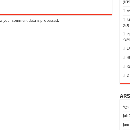
(IFP
A
M
w your comment data is processed
.
(63)
P
PEM
L
H
R
D
AR
Agu
Juli
Juni