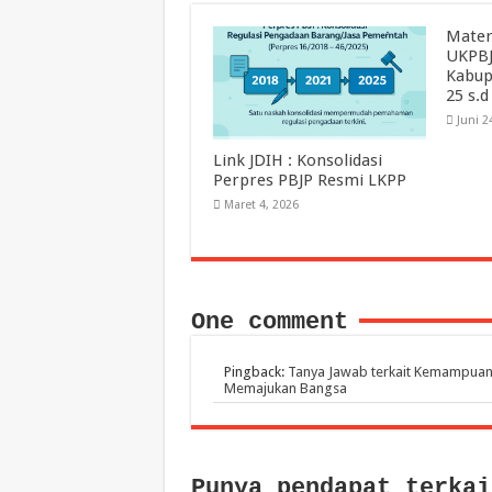
Mater
UKPBJ
Kabup
25 s.d
Juni 2
Link JDIH : Konsolidasi
Perpres PBJP Resmi LKPP
Maret 4, 2026
One comment
Pingback:
Tanya Jawab terkait Kemampuan 
Memajukan Bangsa
Punya pendapat terkai