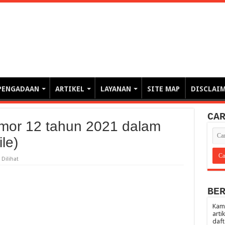
erintahan demi Memajukan Ba
gasi risiko PBJP) – blog pemerintahan, pengadaan barang/jasa pemerintah- – video – podcast
PENGADAAN
ARTIKEL
LAYANAN
SITE MAP
DISCLAI
CA
mor 12 tahun 2021 dalam
le)
 Dilihat
BE
Kami
arti
daft