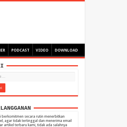
ngsa
 – catatan – senarai ringkas – tulisan singkat – pendapat
MER
PODCAST
VIDEO
DOWNLOAD
RI
RLANGGANAN
 berkomitmen secara rutin menerbitkan
kel, agar tidak tertinggal dan menerima email
ar artikel terbaru kami, tidak ada salahnya