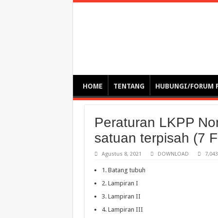
Optimalisasi Pem
by. Christian Gamas (Pemikir tata kelola, etika, dan miti
– serba serbi – suplementasi kuliah / tutorial / webinar
HOME
TENTANG
HUBUNGI/FORUM 
Peraturan LKPP No
satuan terpisah (7 Fi
Agustus 8, 2021
DOWNLOAD
7,043
1. Batang tubuh
2. Lampiran I
3. Lampiran II
4. Lampiran III