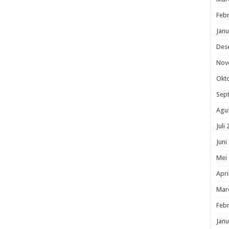
Febr
Janu
Des
Nov
Okt
Sep
Agu
Juli
Juni
Mei
Apri
Mar
Febr
Janu