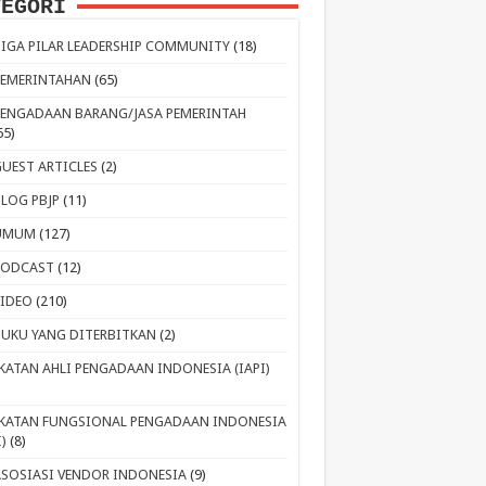
TEGORI
TIGA PILAR LEADERSHIP COMMUNITY
(18)
PEMERINTAHAN
(65)
PENGADAAN BARANG/JASA PEMERINTAH
65)
GUEST ARTICLES
(2)
BLOG PBJP
(11)
UMUM
(127)
PODCAST
(12)
VIDEO
(210)
BUKU YANG DITERBITKAN
(2)
IKATAN AHLI PENGADAAN INDONESIA (IAPI)
IKATAN FUNGSIONAL PENGADAAN INDONESIA
I)
(8)
ASOSIASI VENDOR INDONESIA
(9)