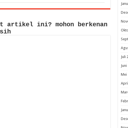
Janu
Des
Nov
t artikel ini? mohon berkenan
Okt
sih
Sep
Agu
Juli
Juni
Mei
Apri
Mar
Febr
Janu
Des
Nov