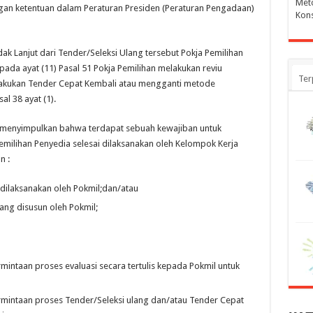
Meto
gan ketentuan dalam Peraturan Presiden (Peraturan Pengadaan)
Kons
dak Lanjut dari Tender/Seleksi Ulang tersebut Pokja Pemilihan
ada ayat (11) Pasal 51 Pokja Pemilihan melakukan reviu
Ter
akukan Tender Cepat Kembali atau mengganti metode
l 38 ayat (1).
t menyimpulkan bahwa terdapat sebuah kewajiban untuk
emilihan Penyedia selesai dilaksanakan oleh Kelompok Kerja
n :
dilaksanakan oleh Pokmil;dan/atau
ng disusun oleh Pokmil;
intaan proses evaluasi secara tertulis kepada Pokmil untuk
mintaan proses Tender/Seleksi ulang dan/atau Tender Cepat