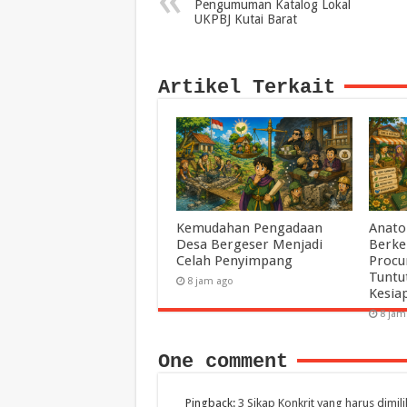
Pengumuman Katalog Lokal
UKPBJ Kutai Barat
Artikel Terkait
Kemudahan Pengadaan
Anato
Desa Bergeser Menjadi
Berke
Celah Penyimpang
Procu
Tuntu
8 jam ago
Kesia
8 jam
One comment
Pingback:
3 Sikap Konkrit yang harus dimil