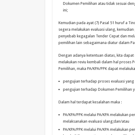
Dokumen Pemilihan atau tidak sesuai den
ini;
Kemudian pada ayat (7) Pasal 51 huruf a Tin
segera melakukan evaluasi ulang, kemudian p
penyebab kegagalan Tender Cepat dan mel
pemilihan lain sebagaimana diatur dalam Pasa
Dengan adanya ketentuan diatas, kita dapa
melakukan reviu kembali dalam hal proses P
Pemilihan, maka PA/KPA/PPK dapat melakuka
pengujian terhadap proses evaluasi yang 
pengujian terhadap Dokumen Pemilihan ya
Dalam hal terdapat kesalahan maka :
PA/KPA/PPK melalui PA/KPA melakukan perm
melaksanakan evaluasi ulang;dan/atau
PA/KPA/PPK melalui PA/KPA melakukan per