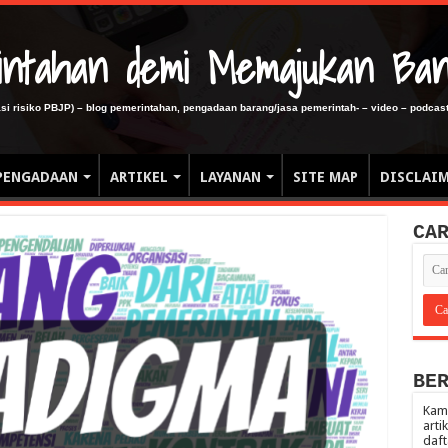
erintahan demi Memajukan Ba
gasi risiko PBJP) – blog pemerintahan, pengadaan barang/jasa pemerintah- – video – podcast
PENGADAAN
ARTIKEL
LAYANAN
SITE MAP
DISCLAI
CA
BE
Kami
arti
daft