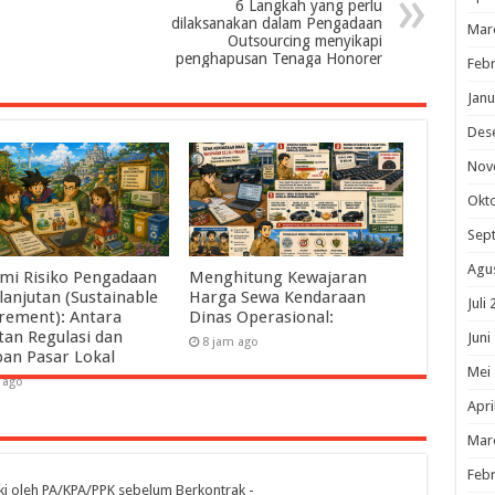
6 Langkah yang perlu
dilaksanakan dalam Pengadaan
Mar
Outsourcing menyikapi
penghapusan Tenaga Honorer
Febr
Janu
Des
Nov
Okt
Sep
Agu
mi Risiko Pengadaan
Menghitung Kewajaran
lanjutan (Sustainable
Harga Sewa Kendaraan
Juli
rement): Antara
Dinas Operasional:
tan Regulasi dan
Juni
8 jam ago
pan Pasar Lokal
Mei
 ago
Apri
Mar
Febr
iki oleh PA/KPA/PPK sebelum Berkontrak -