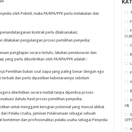
KA
ain
nyedia oleh Pokmil, maka PA/KPA/PPK perlu melakukan dan
penandatanganan kontrak perlu dilaksanakan;
(1,6
 dan dilakukan pengulangan proses pemilihan penyedia;
sanaan pengkajian secara tertulis, lakukan penelusuran dan
kap yang perlu dikonkritkan oleh PA/KPA/PPK adalah :
rja Pemilihan bukan soal siapa yang paling benar dengan ego
i terbaik dan perlu dipastikan kebenarannya sebelum
egera diterbitkan secara mutlak tanpa diperiksa proses
evaluasi dahulu hasil proses pemilihan penyedia;
(4)
itkan untuk mengganti kerugian potensial yang muncul akibat
 dari Pelaku Usaha, Jaminan Pelaksanaan sebagai sebuah
t komitmen dan profesionalitas pelaku usaha sebagai Penyedia
(IFP