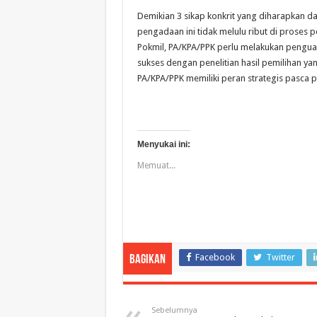
Demikian 3 sikap konkrit yang diharapkan 
pengadaan ini tidak melulu ribut di proses 
Pokmil, PA/KPA/PPK perlu melakukan pengua
sukses dengan penelitian hasil pemilihan y
PA/KPA/PPK memiliki peran strategis pasca 
Menyukai ini:
Memuat...
Facebook
Twitter
Bagikan
Sebelumnya