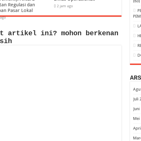
(63)
tan Regulasi dan
2 jam ago
pan Pasar Lokal
P
PEM
 ago
L
t artikel ini? mohon berkenan
H
sih
R
D
AR
Agu
Juli
Juni
Mei
Apri
Mar