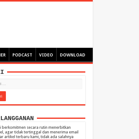
ngsa
 – catatan – senarai ringkas – tulisan singkat – pendapat
MER
PODCAST
VIDEO
DOWNLOAD
RI
RLANGGANAN
 berkomitmen secara rutin menerbitkan
kel, agar tidak tertinggal dan menerima email
ar artikel terbaru kami, tidak ada salahnya