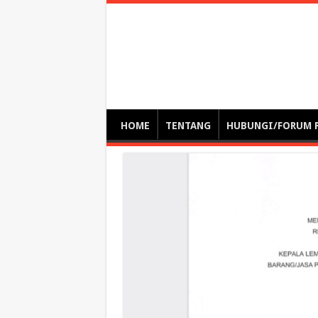
Optimalisasi Pem
by. Christian Gamas (Pemikir tata kelola, etika, dan miti
– serba serbi – suplementasi kuliah / tutorial / webinar
HOME
TENTANG
HUBUNGI/FORUM 