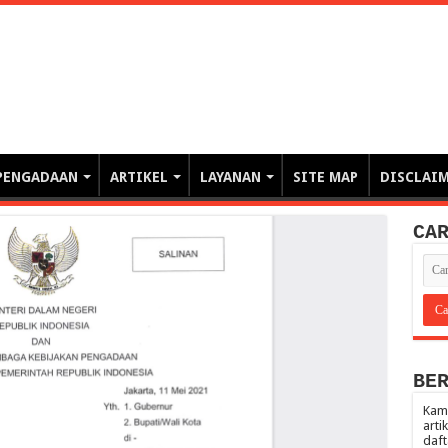
erintahan demi Memajukan Ba
gasi risiko PBJP) – blog pemerintahan, pengadaan barang/jasa pemerintah- – video – podcast
PENGADAAN
ARTIKEL
LAYANAN
SITE MAP
DISCLAI
CA
BE
Kami
arti
daft