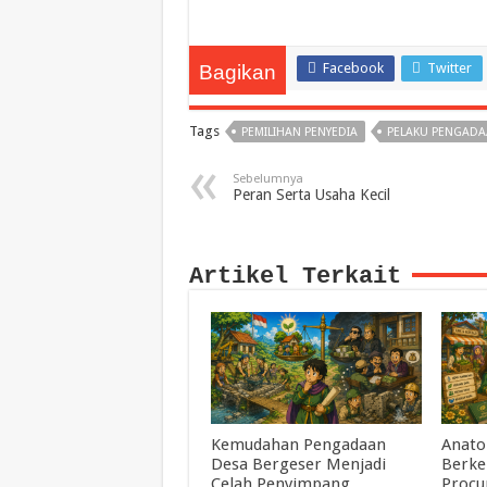
Facebook
Twitter
Bagikan
Tags
PEMILIHAN PENYEDIA
PELAKU PENGAD
Sebelumnya
Peran Serta Usaha Kecil
Artikel Terkait
Kemudahan Pengadaan
Anato
Desa Bergeser Menjadi
Berke
Celah Penyimpang
Procu