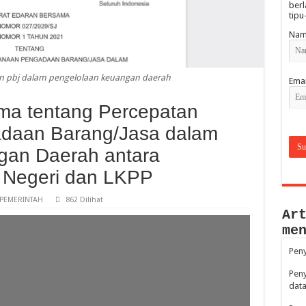
berl
tipu
Nam
n pbj dalam pengelolaan keuangan daerah
Emai
ma tentang Percepatan
daan Barang/Jasa dalam
gan Daerah antara
 Negeri dan LKPP
PEMERINTAH
862 Dilihat
Ar
me
Peny
Peny
data