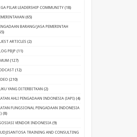
IGA PILAR LEADERSHIP COMMUNITY
(18)
EMERINTAHAN
(65)
ENGADAAN BARANG/JASA PEMERINTAH
65)
UEST ARTICLES
(2)
LOG PBJP
(11)
MUM
(127)
ODCAST
(12)
IDEO
(210)
UKU YANG DITERBITKAN
(2)
KATAN AHLI PENGADAAN INDONESIA (IAPI)
(4)
KATAN FUNGSIONAL PENGADAAN INDONESIA
I)
(8)
SOSIASI VENDOR INDONESIA
(9)
UDJISANTOSA TRAINING AND CONSULTING