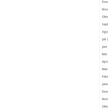
Des
Nov
Okt
Sep
Agu
Juli
Juni
Mei
Apri
Mar
Febr
Janu
Des
Nov
Okt