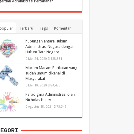
ertian Administrasi Pertanahan
populer
Terbaru
Tags
Komentar
hubungan antara Hukum
Administrasi Negara dengan
Hukum Tata Negara
Mei 24, 2020
138,531
Macam Macam Perikatan yang
sudah umum dikenal di
Masyarakat
Mei 10, 2020
84,483
Paradigma Administrasi oleh
Nicholas Henry
Agustus 18, 2021
75,349
TEGORI