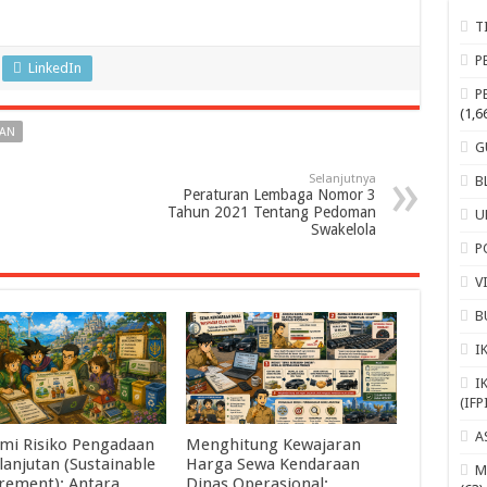
T
P
LinkedIn
P
(1,6
AAN
G
Selanjutnya
B
Peraturan Lembaga Nomor 3
Tahun 2021 Tentang Pedoman
U
Swakelola
P
V
B
I
I
(IFP
A
mi Risiko Pengadaan
Menghitung Kewajaran
lanjutan (Sustainable
Harga Sewa Kendaraan
M
rement): Antara
Dinas Operasional: