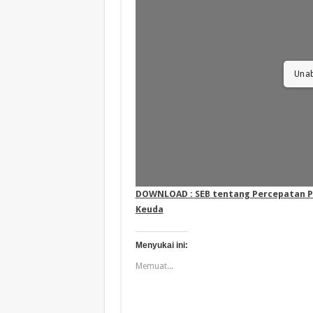
Unab
DOWNLOAD : SEB tentang Percepatan P
Keuda
Menyukai ini:
Memuat...