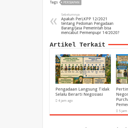
Tags
PERSIAPAN
Sebelumnya
Apakah PerLKPP 12/2021
tentang Pedoman Pengadaan
Barang/Jasa Pemerintah bisa
mencabut Permenpupr 14/2020?
Artikel Terkait
Pengadaan Langsung Tidak
Perti
Selalu Berarti Negosiasi
Negos
Purch
4 jam ago
Pemer
5 jam