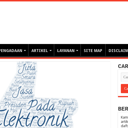
erintahan demi Memajukan Ba
gasi risiko PBJP) – blog pemerintahan, pengadaan barang/jasa pemerintah- – video – podcast
PENGADAAN
ARTIKEL
LAYANAN
SITE MAP
DISCLAI
CA
BE
Kami
arti
daft