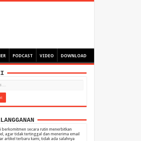
ngsa
 – catatan – senarai ringkas – tulisan singkat – pendapat
MER
PODCAST
VIDEO
DOWNLOAD
RI
RLANGGANAN
 berkomitmen secara rutin menerbitkan
kel, agar tidak tertinggal dan menerima email
ar artikel terbaru kami, tidak ada salahnya