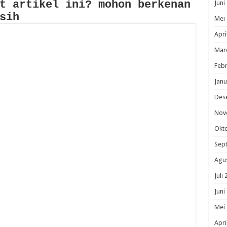
t artikel ini? mohon berkenan
Juni
sih
Mei
Apri
Mar
Febr
Janu
Des
Nov
Okt
Sep
Agu
Juli
Juni
Mei
Apri