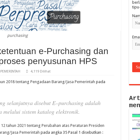
berl
tipu
Nam
purchasing
Emai
ketentuan e-Purchasing dan
proses penyusunan HPS
 PEMERINTAH
4,119 Dilihat
hun 2018 tentang Pengadaan Barang/Jasa Pemerintah
pada
Ar
ng selanjutnya disebut
E
–
purchasing
adalah
me
sa
mel
alui sist
em
katalog elektronik
.
12 tahun 2021 tentang Perubahan atas Peraturan Presiden
rang/Jasa Pemerintah
pada angka 35 Pasal 1 disebutkan :