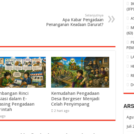
I
(IFP
Selanjutnya
A
Apa Kabar Pengadaan
Penanganan Keadaan Darurat?
M
(63)
P
PEM
L
H
R
D
mbangan Rinci
Kemudahan Pengadaan
iasi dalam E-
Desa Bergeser Menjadi
asing Pengadaan
Celah Penyimpang
AR
intah
2 hari ago
 ago
Agu
Juli