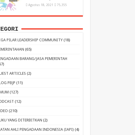
Agustus 18, 2021
75,355
TEGORI
IGA PILAR LEADERSHIP COMMUNITY
(18)
EMERINTAHAN
(65)
ENGADAAN BARANG/JASA PEMERINTAH
67)
UEST ARTICLES
(2)
LOG PBJP
(11)
MUM
(127)
ODCAST
(12)
IDEO
(210)
UKU YANG DITERBITKAN
(2)
KATAN AHLI PENGADAAN INDONESIA (IAPI)
(4)