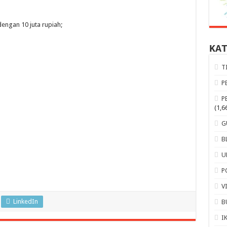
ngan 10 juta rupiah;
KA
T
P
P
(1,6
G
B
U
P
V
LinkedIn
B
I