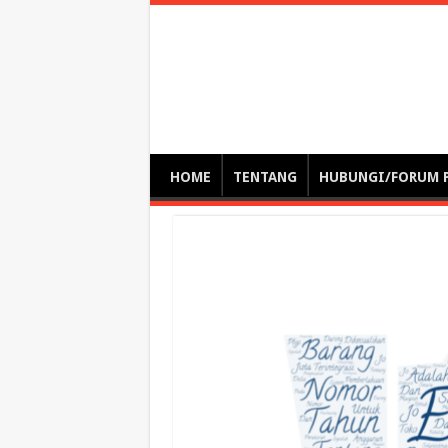
Optimalisasi Pem
by. Christian Gamas (Pemikir tata kelola, etika, dan miti
– serba serbi – suplementasi kuliah / tutorial / webinar
HOME
TENTANG
HUBUNGI/FORUM 