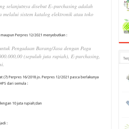
ng selanjutnya disebut E
–
purchasing adalah
sa me
l
alui
sistem katalog elektronik atau toko
18 maupun Perpres 12/2021 menyebutkan :
untuk Pengadaan Barang/Jasa dengan Pagu
0.000,00 (sepuluh juta rupiah), E-purchasing,
Ter
i.
 (7) Perpres 16/2018 jo. Perpres 12/2021 pasca berlakunya
PS dari semula :
engan 10 juta rupiah;dan
adi :