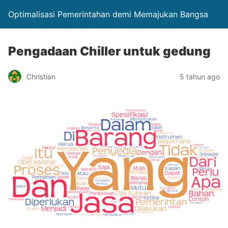
Optimalisasi Pemerintahan demi Memajukan Bangsa
Pengadaan Chiller untuk gedung
Christian
5 tahun ago