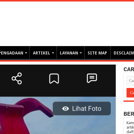
erintahan demi Memajukan Ba
gasi risiko PBJP) – blog pemerintahan, pengadaan barang/jasa pemerintah- – video – podcast
PENGADAAN
ARTIKEL
LAYANAN
SITE MAP
DISCLAI
CA
BE
Kami
arti
daft