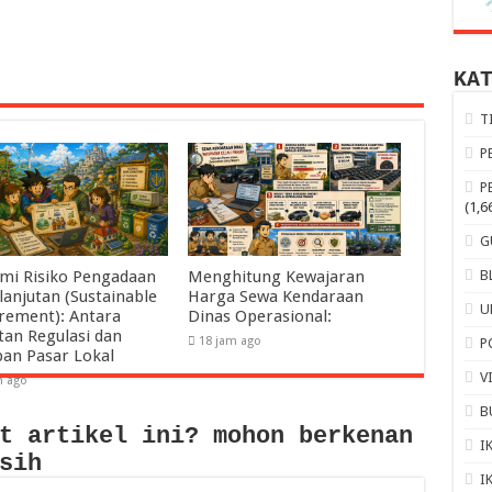
KA
T
P
P
(1,6
G
B
mi Risiko Pengadaan
Menghitung Kewajaran
lanjutan (Sustainable
Harga Sewa Kendaraan
U
rement): Antara
Dinas Operasional:
tan Regulasi dan
18 jam ago
P
pan Pasar Lokal
V
m ago
B
t artikel ini? mohon berkenan
I
sih
I