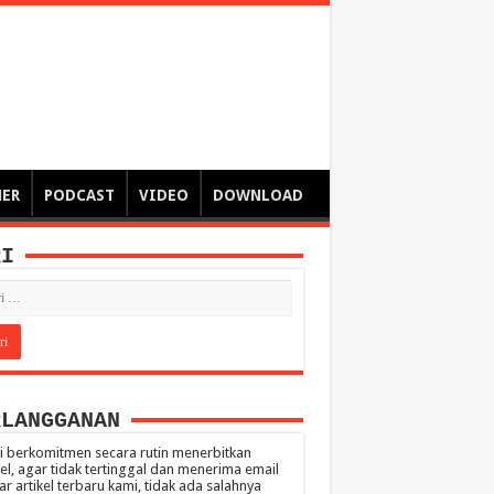
ngsa
 – catatan – senarai ringkas – tulisan singkat – pendapat
MER
PODCAST
VIDEO
DOWNLOAD
RI
RLANGGANAN
 berkomitmen secara rutin menerbitkan
kel, agar tidak tertinggal dan menerima email
ar artikel terbaru kami, tidak ada salahnya