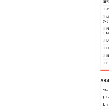
(IFP
A
M
(63)
P
PEM
L
H
R
D
AR
Agu
Juli
Juni