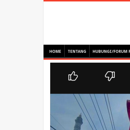
Optimalisasi Pem
by. Christian Gamas (Pemikir tata kelola, etika, dan miti
– serba serbi – suplementasi kuliah / tutorial / webinar
HOME
TENTANG
HUBUNGI/FORUM 