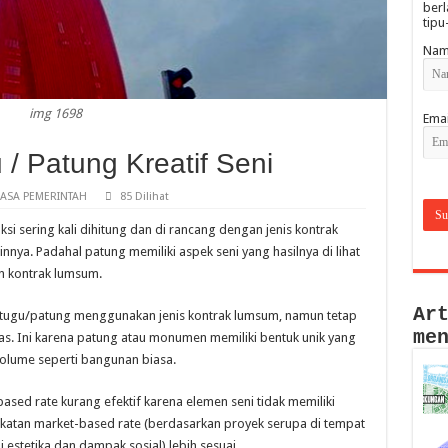
berl
tipu
Nam
img 1698
Emai
 Patung Kreatif Seni
ASA PEMERINTAH
85 Dilihat
 sering kali dihitung dan di rancang dengan jenis kontrak
innya. Padahal patung memiliki aspek seni yang hasilnya di lihat
n kontrak lumsum.
Ar
tugu/patung menggunakan jenis kontrak lumsum, namun tetap
me
elas. Ini karena patung atau monumen memiliki bentuk unik yang
volume seperti bangunan biasa.
sed rate kurang efektif karena elemen seni tidak memiliki
ekatan market-based rate (berdasarkan proyek serupa di tempat
i estetika dan dampak sosial) lebih sesuai.