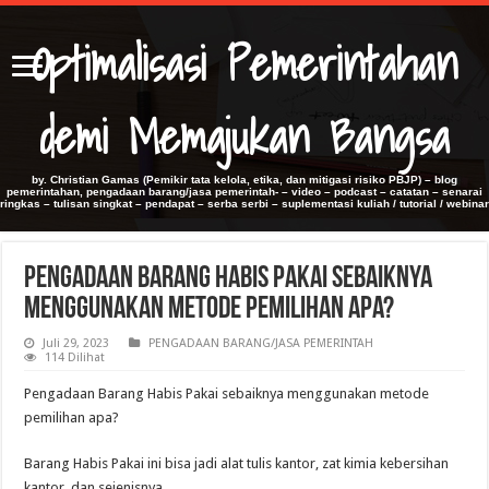
Optimalisasi Pemerintahan
demi Memajukan Bangsa
by. Christian Gamas (Pemikir tata kelola, etika, dan mitigasi risiko PBJP) – blog
pemerintahan, pengadaan barang/jasa pemerintah- – video – podcast – catatan – senarai
ringkas – tulisan singkat – pendapat – serba serbi – suplementasi kuliah / tutorial / webinar
Pengadaan Barang Habis Pakai sebaiknya
menggunakan metode pemilihan apa?
Juli 29, 2023
PENGADAAN BARANG/JASA PEMERINTAH
114 Dilihat
Pengadaan Barang Habis Pakai sebaiknya menggunakan metode
pemilihan apa?
Barang Habis Pakai ini bisa jadi alat tulis kantor, zat kimia kebersihan
kantor, dan sejenisnya.