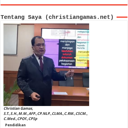
Tentang Saya (christiangamas.net)
Christian Gamas,
S.T.,S.H.,M.M.,AFP.,CP.NLP.,CLMA.,C.RM.,CSCM.,
C.Med.,CPOf.,CPSp
Pendidikan