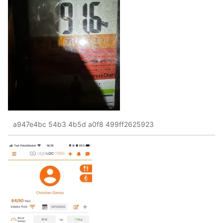
a947e4bc 54b3 4b5d a0f8 499ff2625923