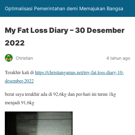
Optimalisasi Pemerintahan demi Memajukan Bangsa
My Fat Loss Diary – 30 Desember
2022
Christian
4 tahun ago
Terakhir kali di
https://christiangamas.net/my-fat-loss-diary-10-
desember-2022
berat saya terakhir ada di 92,6kg dan per-hari ini turun 1kg
menjadi 91,6kg