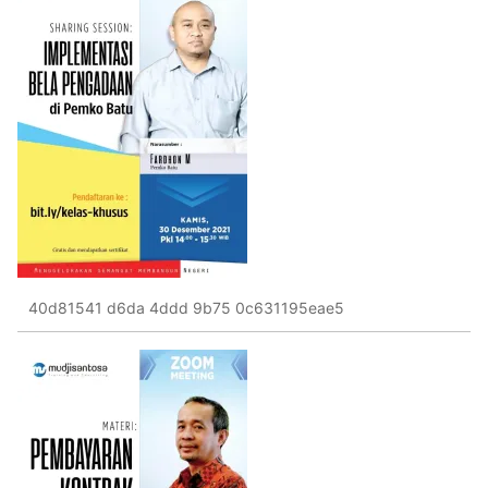
40d81541 d6da 4ddd 9b75 0c631195eae5