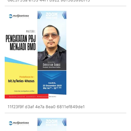
11f23f9f d3af 4e7a 8ea0 6811ef849de1