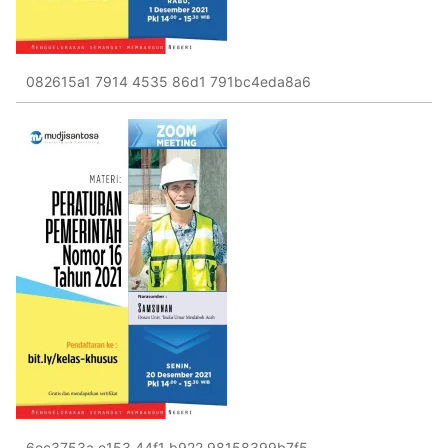
082615a1 7914 4535 86d1 791bc4eda8a6
6ec3753a e153 44f1 b922 98158399b7f5