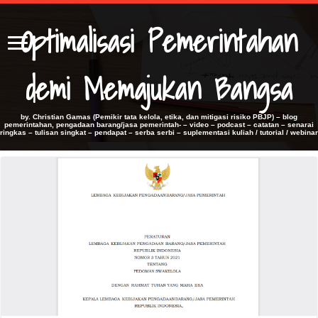
Optimalisasi Pemerintahan
demi Memajukan Bangsa
by. Christian Gamas (Pemikir tata kelola, etika, dan mitigasi risiko PBJP) – blog
pemerintahan, pengadaan barang/jasa pemerintah- – video – podcast – catatan – senarai
ringkas – tulisan singkat – pendapat – serba serbi – suplementasi kuliah / tutorial / webinar