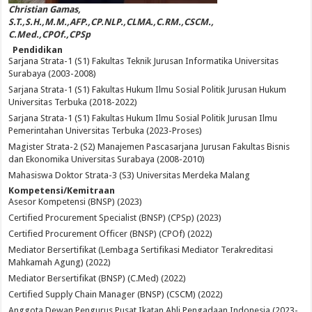
Christian Gamas,
S.T.,S.H.,M.M.,AFP.,CP.NLP.,CLMA.,C.RM.,CSCM.,
C.Med.,CPOf.,CPSp
Pendidikan
Sarjana Strata-1 (S1) Fakultas Teknik Jurusan Informatika Universitas
Surabaya (2003-2008)
Sarjana Strata-1 (S1) Fakultas Hukum Ilmu Sosial Politik Jurusan Hukum
Universitas Terbuka (2018-2022)
Sarjana Strata-1 (S1) Fakultas Hukum Ilmu Sosial Politik Jurusan Ilmu
Pemerintahan Universitas Terbuka (2023-Proses)
Magister Strata-2 (S2) Manajemen Pascasarjana Jurusan Fakultas Bisnis
dan Ekonomika Universitas Surabaya (2008-2010)
Mahasiswa Doktor Strata-3 (S3) Universitas Merdeka Malang
Kompetensi/Kemitraan
Asesor Kompetensi (BNSP) (2023)
Certified Procurement Specialist (BNSP) (CPSp) (2023)
Certified Procurement Officer (BNSP) (CPOf) (2022)
Mediator Bersertifikat (Lembaga Sertifikasi Mediator Terakreditasi
Mahkamah Agung) (2022)
Mediator Bersertifikat (BNSP) (C.Med) (2022)
Certified Supply Chain Manager (BNSP) (CSCM) (2022)
Anggota Dewan Pengurus Pusat Ikatan Ahli Pengadaan Indonesia (2023-