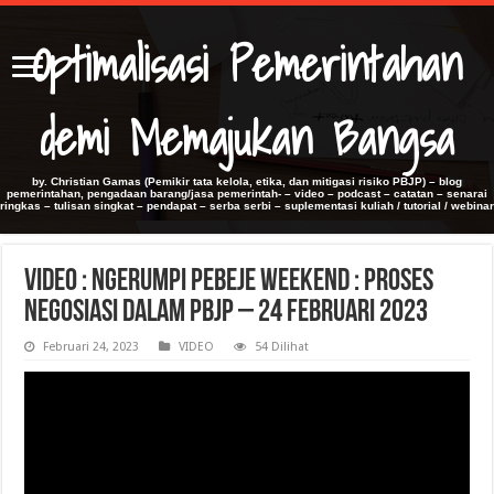
Optimalisasi Pemerintahan
demi Memajukan Bangsa
by. Christian Gamas (Pemikir tata kelola, etika, dan mitigasi risiko PBJP) – blog
pemerintahan, pengadaan barang/jasa pemerintah- – video – podcast – catatan – senarai
ringkas – tulisan singkat – pendapat – serba serbi – suplementasi kuliah / tutorial / webinar
Video : Ngerumpi PeBeJe Weekend : Proses
Negosiasi dalam PBJP – 24 Februari 2023
Februari 24, 2023
VIDEO
54 Dilihat