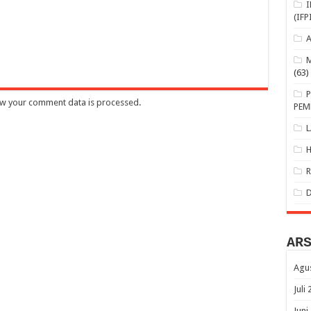
(IFP
(63)
w your comment data is processed
.
PEM
AR
Agu
Juli
Juni