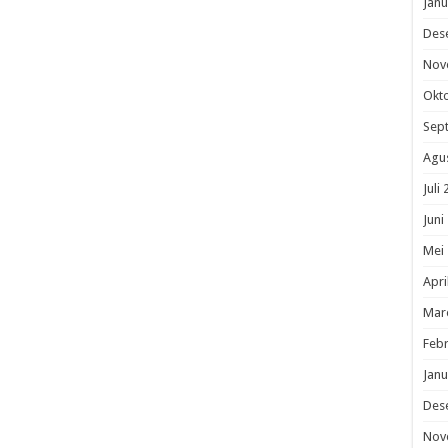
Janu
Des
Nov
Okt
Sep
Agu
Juli
Juni
Mei
Apri
Mar
Febr
Janu
Des
Nov