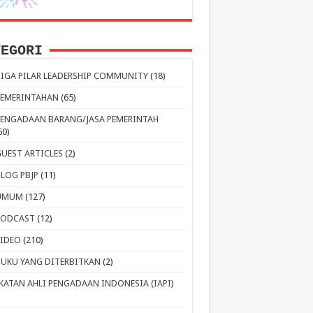
TEGORI
TIGA PILAR LEADERSHIP COMMUNITY
(18)
PEMERINTAHAN
(65)
PENGADAAN BARANG/JASA PEMERINTAH
60)
GUEST ARTICLES
(2)
BLOG PBJP
(11)
UMUM
(127)
PODCAST
(12)
VIDEO
(210)
BUKU YANG DITERBITKAN
(2)
IKATAN AHLI PENGADAAN INDONESIA (IAPI)