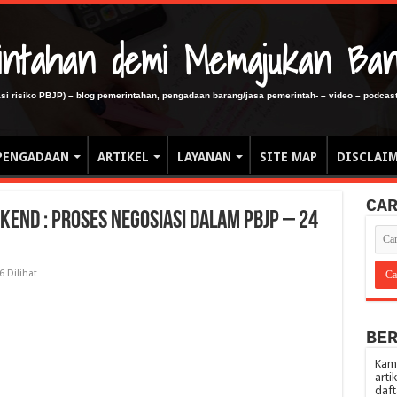
erintahan demi Memajukan Ba
gasi risiko PBJP) – blog pemerintahan, pengadaan barang/jasa pemerintah- – video – podcast
PENGADAAN
ARTIKEL
LAYANAN
SITE MAP
DISCLAI
CA
kend : Proses Negosiasi dalam PBJP – 24
6 Dilihat
BE
Kami
arti
daft