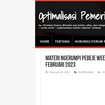
Optimalisasi Pem
by. Christian Gamas (Pemikir tata kelola, etika, dan miti
– serba serbi – suplementasi kuliah / tutorial / webinar
HOME
TENTANG
HUBUNGI/FORUM 
Materi Ngerumpi PeBeJe Wee
Februari 2023
Februari 24, 2023
DOWNLOAD
22