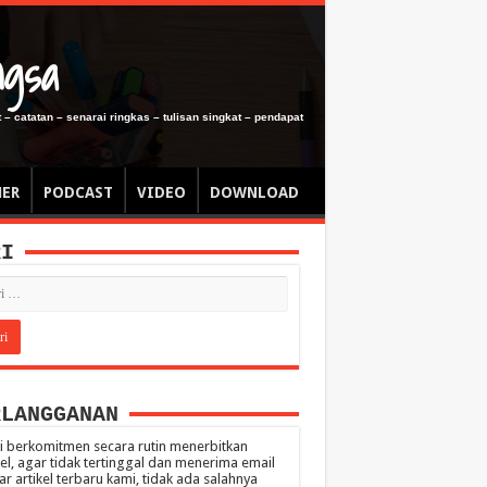
ngsa
 – catatan – senarai ringkas – tulisan singkat – pendapat
MER
PODCAST
VIDEO
DOWNLOAD
RI
RLANGGANAN
 berkomitmen secara rutin menerbitkan
kel, agar tidak tertinggal dan menerima email
ar artikel terbaru kami, tidak ada salahnya