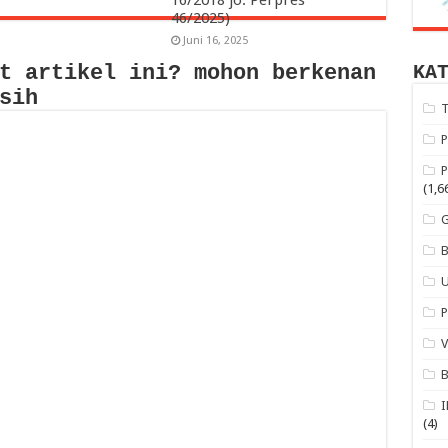
16/2018 jo. Perpres
46/2025)
Juni 16, 2025
t artikel ini? mohon berkenan
KA
sih
(1,6
(4)