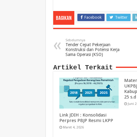
Facebook
Twitter
Bagikan
Sebelumnya
Tender Cepat Pekerjaan
Konstruksi dan Potensi Kerja
Sama Operasi (KSO)
Artikel Terkait
Mater
UKPBJ
Kabup
25 s.d
Juni 
Link JDIH : Konsolidasi
Perpres PBJP Resmi LKPP
Maret 4, 2026