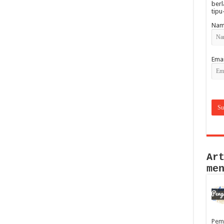
berl
tipu
Nam
Emai
Ar
me
Pem