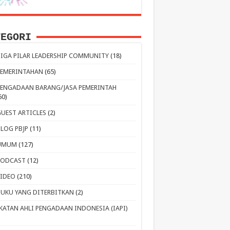
TEGORI
TIGA PILAR LEADERSHIP COMMUNITY
(18)
PEMERINTAHAN
(65)
PENGADAAN BARANG/JASA PEMERINTAH
60)
GUEST ARTICLES
(2)
BLOG PBJP
(11)
UMUM
(127)
PODCAST
(12)
VIDEO
(210)
BUKU YANG DITERBITKAN
(2)
IKATAN AHLI PENGADAAN INDONESIA (IAPI)