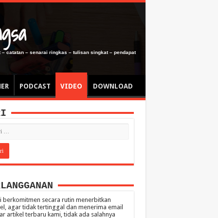
ngsa
 – catatan – senarai ringkas – tulisan singkat – pendapat
MER
PODCAST
VIDEO
DOWNLOAD
RI
RLANGGANAN
 berkomitmen secara rutin menerbitkan
kel, agar tidak tertinggal dan menerima email
ar artikel terbaru kami, tidak ada salahnya