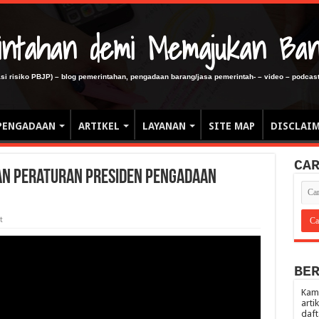
erintahan demi Memajukan Ba
gasi risiko PBJP) – blog pemerintahan, pengadaan barang/jasa pemerintah- – video – podcast
PENGADAAN
ARTIKEL
LAYANAN
SITE MAP
DISCLAI
CA
n Peraturan Presiden Pengadaan
t
BE
Kami
arti
daft