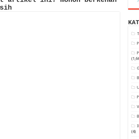
t artikel ini? mohon berkenan
sih
KA
(1,6
(4)