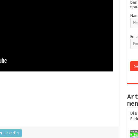
berl
tipu
Nam
Emai
Ar
me
​Di 
Perl
LinkedIn