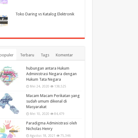
Toko Daring vs Katalog Elektronik
populer
Terbaru
Tags
Komentar
hubungan antara Hukum
Administrasi Negara dengan
Hukum Tata Negara
Mei 24, 2020
138,525
Macam Macam Perikatan yang
sudah umum dikenal di
Masyarakat
Mei 10, 2020
84,479
Paradigma Administrasi oleh
Nicholas Henry
Agustus 18, 2021
75,346