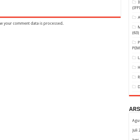
(IFP
w your comment data is processed
.
(63)
PEM
AR
Agu
Juli
Juni