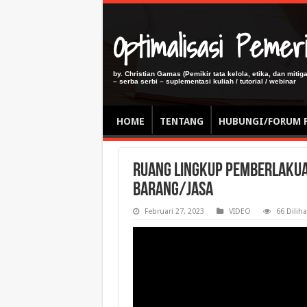
Optimalisasi Pem
by. Christian Gamas (Pemikir tata kelola, etika, dan miti
– serba serbi – suplementasi kuliah / tutorial / webinar
HOME
TENTANG
HUBUNGI/FORUM 
Ruang lingkup pemberlakua
Barang/Jasa
Februari 27, 2023
VIDEO
66 Diliha