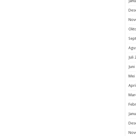
Janu
Des
Nov
Okt
Sep
Agu
Juli
Juni
Mei
Apri
Mar
Febr
Janu
Des
Nov