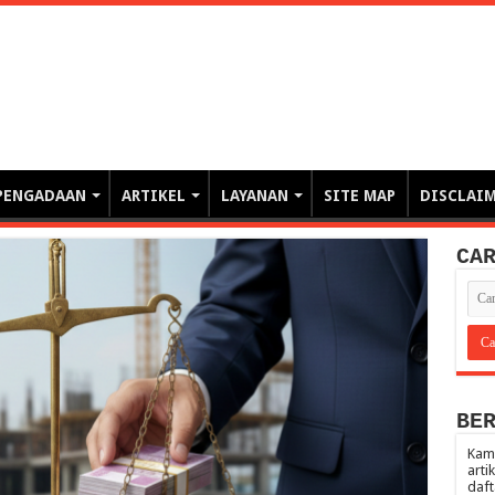
erintahan demi Memajukan Ba
gasi risiko PBJP) – blog pemerintahan, pengadaan barang/jasa pemerintah- – video – podcast
PENGADAAN
ARTIKEL
LAYANAN
SITE MAP
DISCLAI
CA
BE
Kami
arti
daft