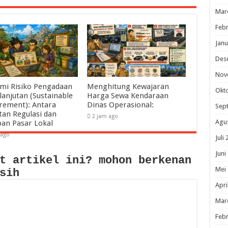
Mar
Febr
Janu
Des
Nov
mi Risiko Pengadaan
Menghitung Kewajaran
Okt
lanjutan (Sustainable
Harga Sewa Kendaraan
rement): Antara
Dinas Operasional:
Sep
tan Regulasi dan
2 jam ago
Agu
pan Pasar Lokal
 ago
Juli
Juni
t artikel ini? mohon berkenan
Mei
sih
Apri
Mar
Febr