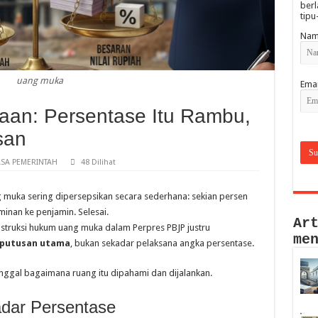
berl
tipu
Nam
uang muka
Emai
an: Persentase Itu Rambu,
san
SA PEMERINTAH
48 Dilihat
 muka sering dipersepsikan secara sederhana: sekian persen
minan ke penjamin. Selesai.
Ar
onstruksi hukum uang muka dalam Perpres PBJP justru
me
eputusan utama
, bukan sekadar pelaksana angka persentase.
nggal bagaimana ruang itu dipahami dan dijalankan.
dar Persentase