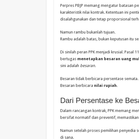
Perpres PBJP memang mengatur batasan per
karakteristik nilai kontrak. Ketentuan ini pen
disalahgunakan dan tetap proporsional terha
Namun rambu bukanlah tujuan.
Rambu adalah batas, bukan keputusan itu sen
Di sinilah peran PPK menjadi krusial. Pasal 
bertugas
menetapkan besaran uang muk
sini adalah
besaran
.
Besaran tidak berbicara persentase semata.
Besaran berbicara
nilai rupiah
.
Dari Persentase ke Besa
Dalam rancangan kontrak, PPK memang men
bersifat normatif dan preventif, memastika
Namun setelah proses pemilihan penyedia s
di sana.