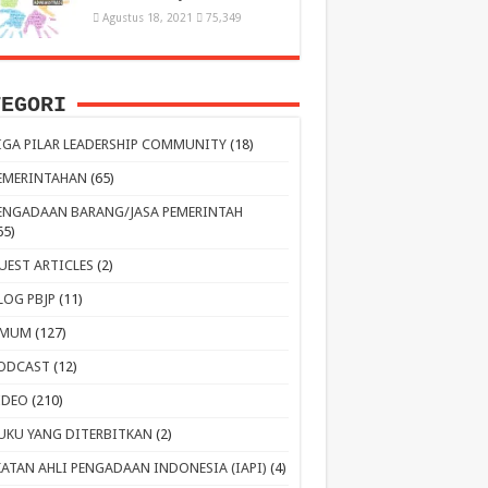
Agustus 18, 2021
75,349
TEGORI
IGA PILAR LEADERSHIP COMMUNITY
(18)
EMERINTAHAN
(65)
ENGADAAN BARANG/JASA PEMERINTAH
65)
UEST ARTICLES
(2)
LOG PBJP
(11)
MUM
(127)
ODCAST
(12)
IDEO
(210)
UKU YANG DITERBITKAN
(2)
KATAN AHLI PENGADAAN INDONESIA (IAPI)
(4)