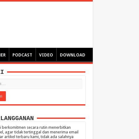
ngsa
 – catatan – senarai ringkas – tulisan singkat – pendapat
MER
PODCAST
VIDEO
DOWNLOAD
RI
RLANGGANAN
 berkomitmen secara rutin menerbitkan
kel, agar tidak tertinggal dan menerima email
ar artikel terbaru kami, tidak ada salahnya