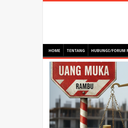
Optimalisasi Pem
by. Christian Gamas (Pemikir tata kelola, etika, dan miti
– serba serbi – suplementasi kuliah / tutorial / webinar
HOME
TENTANG
HUBUNGI/FORUM 