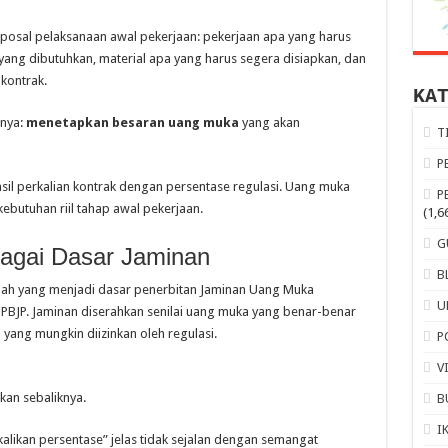
posal pelaksanaan awal pekerjaan: pekerjaan apa yang harus
yang dibutuhkan, material apa yang harus segera disiapkan, dan
 kontrak.
KA
tnya:
menetapkan besaran uang muka
yang akan
T
P
sil perkalian kontrak dengan persentase regulasi. Uang muka
P
ebutuhan riil tahap awal pekerjaan.
(1,6
G
agai Dasar Jaminan
B
ah yang menjadi dasar penerbitan Jaminan Uang Muka
U
PBJP. Jaminan diserahkan senilai uang muka yang benar-benar
yang mungkin diizinkan oleh regulasi.
P
V
kan sebaliknya.
B
I
alikan persentase” jelas tidak sejalan dengan semangat