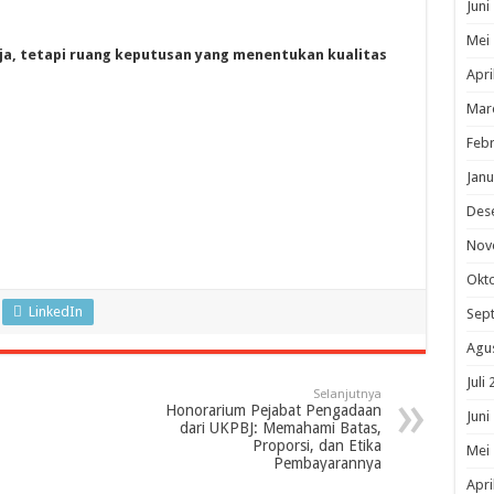
Juni
Mei
ja, tetapi ruang keputusan yang menentukan kualitas
Apri
Mar
Febr
Janu
Des
Nov
Okt
LinkedIn
Sep
Agu
Juli
Selanjutnya
Honorarium Pejabat Pengadaan
Juni
dari UKPBJ: Memahami Batas,
Proporsi, dan Etika
Mei
Pembayarannya
Apri