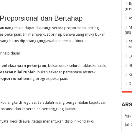
I
(IFP
Proporsional dan Bertahap
A
M
an uang muka dapat dikurangi secara proporsional seiring
(63)
es pekerjaan. Ini memperkuat prinsip bahwa uang muka bukan
yang harus dipertanggungjawabkan melalui kinerja.
P
PEM
rinsip dasar:
L
H
n pelaksanaan pekerjaan
, bukan untuk seluruh siklus kontrak.
esaran nilai rupiah
, bukan sekadar persentase abstrak.
R
proporsional
seiring progres pekerjaan.
D
uti angka di regulasi. Ia adalah ruang pengambilan keputusan
AR
bstansi, dan keberanian bertanggung jawab.
Agu
ata: kecil di awal, tetapi menentukan disiplin kontrak di
Juli