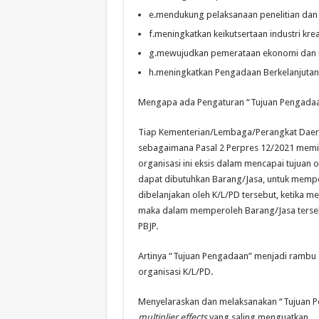
e.
mendukung pelaksanaan penelitian da
f.
meningkatkan keikutsertaan industri kreat
g.
mewujudkan pemerataan ekon
omi dan
h.
meningkatkan Pengadaan Berkelanjutan
Mengapa ada Pengaturan “Tujuan Pengada
Tiap Kementerian/Lembaga/Perangkat Daera
sebagaimana Pasal 2 Perpres 12/2021 memil
organisasi ini eksis dalam mencapai tujuan o
dapat dibutuhkan Barang/Jasa, untuk mempe
dibelanjakan oleh K/L/PD tersebut, ketika 
maka dalam memperoleh Barang/Jasa terseb
PBJP.
Artinya “Tujuan Pengadaan” menjadi rambu
organisasi K/L/PD.
Menyelaraskan dan melaksanakan “Tujuan P
multiplier effects
yang saling menguatkan.