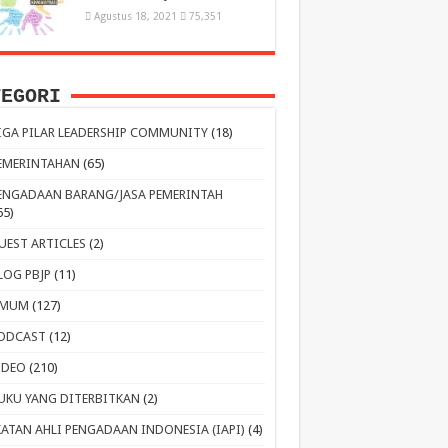
Agustus 18, 2021
75,351
TEGORI
IGA PILAR LEADERSHIP COMMUNITY
(18)
EMERINTAHAN
(65)
ENGADAAN BARANG/JASA PEMERINTAH
65)
UEST ARTICLES
(2)
LOG PBJP
(11)
MUM
(127)
ODCAST
(12)
IDEO
(210)
UKU YANG DITERBITKAN
(2)
KATAN AHLI PENGADAAN INDONESIA (IAPI)
(4)