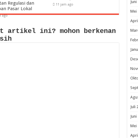
Juni
tan Regulasi dan
11 jam ago
pan Pasar Lokal
Mei
m ago
Apri
t artikel ini? mohon berkenan
Mar
sih
Febr
Janu
Des
Nov
Okt
Sep
Agu
Juli
Juni
Mei
Apri