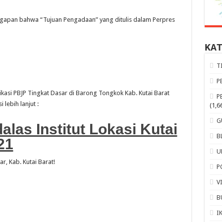
nggapan bahwa “Tujuan Pengadaan” yang ditulis dalam Perpres
KA
T
P
fikasi PBJP Tingkat Dasar di Barong Tongkok Kab. Kutai Barat
P
 lebih lanjut :
(1,6
G
las Institut Lokasi Kutai
B
21
U
, Kab. Kutai Barat!
P
V
B
I