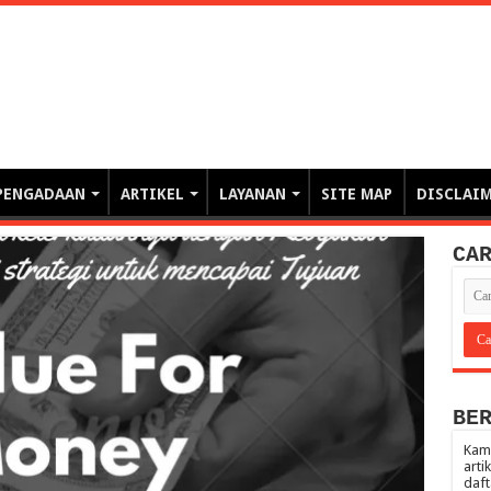
erintahan demi Memajukan Ba
gasi risiko PBJP) – blog pemerintahan, pengadaan barang/jasa pemerintah- – video – podcast
PENGADAAN
ARTIKEL
LAYANAN
SITE MAP
DISCLAI
CA
BE
Kami
arti
daft