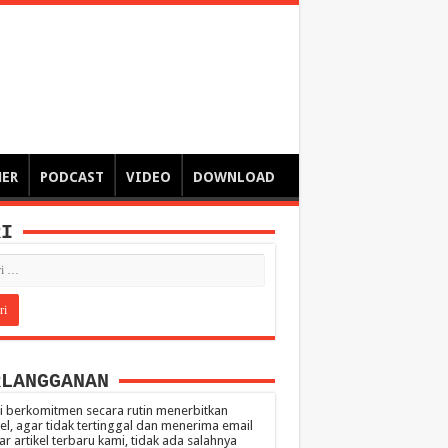
ngsa
 – catatan – senarai ringkas – tulisan singkat – pendapat
MER
PODCAST
VIDEO
DOWNLOAD
RI
RLANGGANAN
 berkomitmen secara rutin menerbitkan
kel, agar tidak tertinggal dan menerima email
ar artikel terbaru kami, tidak ada salahnya