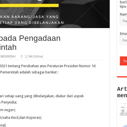
berl
tipu
Nam
Emai
 pada Pengadaan
intah
EMERINTAH
2,746 Dilihat
 2021 tentang Perubahan atas Peraturan Presiden Nomor 16
emerintah adalah sebagai berikut :
Ar
me
ari setiap uang
yang dibelanjakan, diukur dari aspek
n Penyedia;
m negeri;
 Usaha Kecil,dan
Koperasi;
nal;