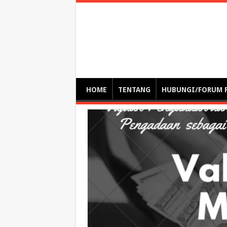
Optimalisasi Pem
by. Christian Gamas (Pemikir tata kelola, etika, dan miti
– serba serbi – suplementasi kuliah / tutorial / webinar
HOME
TENTANG
HUBUNGI/FORUM 