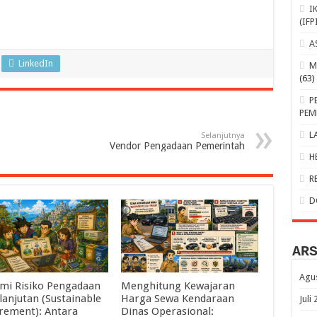
I
(IFP
A
LinkedIn
M
(63)
P
PEM
L
Selanjutnya
Vendor Pengadaan Pemerintah
H
R
D
AR
Agu
mi Risiko Pengadaan
Menghitung Kewajaran
lanjutan (Sustainable
Harga Sewa Kendaraan
Juli
rement): Antara
Dinas Operasional: