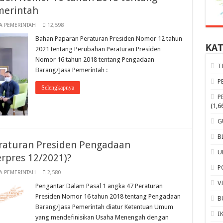
merintah
A PEMERINTAH
12,598
Bahan Paparan Peraturan Presiden Nomor 12 tahun
KA
2021 tentang Perubahan Peraturan Presiden
Nomor 16 tahun 2018 tentang Pengadaan
T
Barang/Jasa Pemerintah :
P
Selengkapnya
P
(1,6
G
B
aturan Presiden Pengadaan
U
rpres 12/2021)?
P
A PEMERINTAH
2,580
V
Pengantar Dalam Pasal 1 angka 47 Peraturan
Presiden Nomor 16 tahun 2018 tentang Pengadaan
B
Barang/Jasa Pemerintah diatur Ketentuan Umum
I
yang mendefinisikan Usaha Menengah dengan