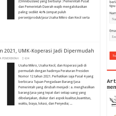
(Omnibuslaw) yang berbunyi : Pemerintah Pusat
berl
tipu
dan Pemerintah Daerah wajib mengalokasikan
paling sedikit 4o% (empat puluh
Nam
persen)produk/jasa Usaha Mikro dan Kecil serta
Emai
n 2021, UMK-Koperasi Jadi Dipermudah
A PEMERINTAH
634
Usaha Mikro, Usaha Kecil, dan Koperasi jadi di
permudah dengan hadirnya Peraturan Presiden
Nomor 12 tahun 2021. Perhatikan saja Pasal 4 yang
Ar
berbicara Tujuan Pengadaan Barang/Jasa
me
Pemerintah yang dirubah menjadi : a. menghasilkan
barang/jasa yang tepat dari setiap uang yang
dibelanjakan, diukur dari aspek kualitas,kuantitas,
waktu, biaya, lokasi, dan Penyedia; ...