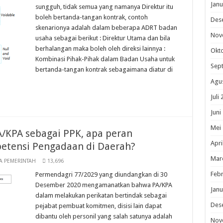
Janu
sungguh, tidak semua yang namanya Direktur itu
boleh bertanda-tangan kontrak, contoh
Des
skenarionya adalah dalam beberapa ADRT badan
Nov
usaha sebagai berikut : Direktur Utama dan bila
berhalangan maka boleh oleh direksi lainnya :
Okt
Kombinasi Pihak-Pihak dalam Badan Usaha untuk
Sep
bertanda-tangan kontrak sebagaimana diatur di
Agu
Juli
Juni
Mei
/KPA sebagai PPK, apa peran
Apri
petensi Pengadaan di Daerah?
Mar
A PEMERINTAH
13,696
Febr
Permendagri 77/2029 yang diundangkan di 30
Desember 2020 mengamanatkan bahwa PA/KPA
Janu
dalam melakukan perikatan bertindak sebagai
Des
pejabat pembuat komitmen, disisi lain dapat
dibantu oleh personil yang salah satunya adalah
Nov