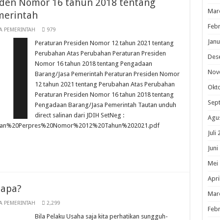
den Nomor 16 tahun 2018 tentang
Mar
merintah
Febr
A PEMERINTAH
979
Janu
Peraturan Presiden Nomor 12 tahun 2021 tentang
Perubahan Atas Perubahan Peraturan Presiden
Des
Nomor 16 tahun 2018 tentang Pengadaan
Nov
Barang/Jasa Pemerintah Peraturan Presiden Nomor
12 tahun 2021 tentang Perubahan Atas Perubahan
Okt
Peraturan Presiden Nomor 16 tahun 2018 tentang
Sep
Pengadaan Barang/Jasa Pemerintah Tautan unduh
direct salinan dari JDIH SetNeg :
Agu
/Salinan%20Perpres%20Nomor%2012%20Tahun%202021.pdf
Juli
Juni
Mei
Apri
iapa?
Mar
A PEMERINTAH
2,299
Febr
Bila Pelaku Usaha saja kita perhatikan sungguh-