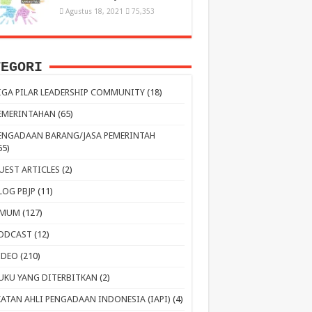
Agustus 18, 2021
75,353
TEGORI
IGA PILAR LEADERSHIP COMMUNITY
(18)
EMERINTAHAN
(65)
ENGADAAN BARANG/JASA PEMERINTAH
65)
UEST ARTICLES
(2)
LOG PBJP
(11)
MUM
(127)
ODCAST
(12)
IDEO
(210)
UKU YANG DITERBITKAN
(2)
KATAN AHLI PENGADAAN INDONESIA (IAPI)
(4)