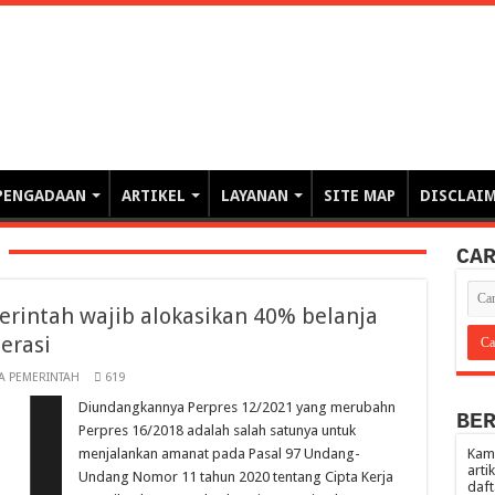
erintahan demi Memajukan Ba
gasi risiko PBJP) – blog pemerintahan, pengadaan barang/jasa pemerintah- – video – podcast
PENGADAAN
ARTIKEL
LAYANAN
SITE MAP
DISCLAI
CA
erintah wajib alokasikan 40% belanja
erasi
A PEMERINTAH
619
Diundangkannya Perpres 12/2021 yang merubahn
BE
Perpres 16/2018 adalah salah satunya untuk
menjalankan amanat pada Pasal 97 Undang-
Kami
arti
Undang Nomor 11 tahun 2020 tentang Cipta Kerja
daft