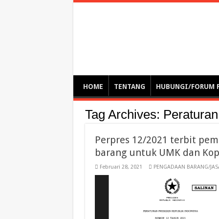
Optimalisasi Pem
by. Christian Gamas (Pemikir tata kelola, etika, dan miti
– serba serbi – suplementasi kuliah / tutorial / webinar
HOME
TENTANG
HUBUNGI/FORUM 
Tag Archives:
Peraturan
Perpres 12/2021 terbit pem
barang untuk UMK dan Kop
Februari 28, 2021
PENGADAAN BARANG/JAS