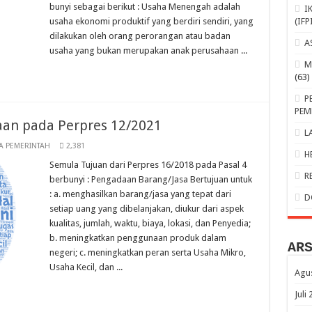
bunyi sebagai berikut : Usaha Menengah adalah
I
usaha ekonomi produktif yang berdiri sendiri, yang
(IFP
dilakukan oleh orang perorangan atau badan
A
usaha yang bukan merupakan anak perusahaan ...
M
(63)
P
PEM
an pada Perpres 12/2021
L
A PEMERINTAH
2,381
H
Semula Tujuan dari Perpres 16/2018 pada Pasal 4
R
berbunyi : Pengadaan Barang/Jasa Bertujuan untuk
: a. menghasilkan barang/jasa yang tepat dari
D
setiap uang yang dibelanjakan, diukur dari aspek
kualitas, jumlah, waktu, biaya, lokasi, dan Penyedia;
b. meningkatkan penggunaan produk dalam
AR
negeri; c. meningkatkan peran serta Usaha Mikro,
Usaha Kecil, dan ...
Agu
Juli