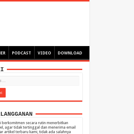
ngsa
 – catatan – senarai ringkas – tulisan singkat – pendapat
MER
PODCAST
VIDEO
DOWNLOAD
RI
RLANGGANAN
 berkomitmen secara rutin menerbitkan
kel, agar tidak tertinggal dan menerima email
ar artikel terbaru kami, tidak ada salahnya