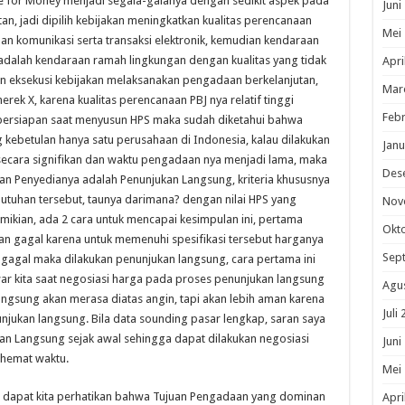
lue for Money menjadi segala-galanya dengan sedikit aspek pada
Juni
n, jadi dipilih kebijakan meningkatkan kualitas perencanaan
Mei
n komunikasi serta transaksi elektronik, kemudian kendaraan
dalah kendaraan ramah lingkungan dengan kualitas yang tidak
Apri
han eksekusi kebijakan melaksanakan pengadaan berkelanjutan,
Mar
ek X, karena kualitas perencanaan PBJ nya relatif tinggi
Febr
ap persiapan saat menyusun HPS maka sudah diketahui bahwa
 kebetulan hanya satu perusahaan di Indonesia, kalau dilakukan
Janu
secara signifikan dan waktu pengadaan nya menjadi lama, maka
Des
n Penyedianya adalah Penunjukan Langsung, kriteria khususnya
utuhan tersebut, taunya darimana? dengan nilai HPS yang
Nov
mikian, ada 2 cara untuk mencapai kesimpulan ini, pertama
Okt
an gagal karena untuk memenuhi spesifikasi tersebut harganya
Sep
 gagal maka dilakukan penunjukan langsung, cara pertama ini
ar kita saat negosiasi harga pada proses penunjukan langsung
Agu
angsung akan merasa diatas angin, tapi akan lebih aman karena
Juli
ukan langsung. Bila data sounding pasar lengkap, saran saya
an Langsung sejak awal sehingga dapat dilakukan negosiasi
Juni
h hemat waktu.
Mei
as dapat kita perhatikan bahwa Tujuan Pengadaan yang dominan
Apri