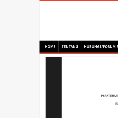
Optimalisasi Pem
by. Christian Gamas (Pemikir tata kelola, etika, dan miti
– serba serbi – suplementasi kuliah / tutorial / webinar
HOME
TENTANG
HUBUNGI/FORUM 