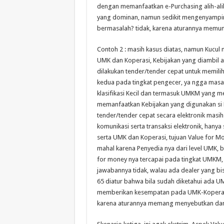
dengan memanfaatkan e-Purchasing alih-alih
yang dominan, namun sedikit mengenyampin
bermasalah? tidak, karena aturannya memun
Contoh 2 : masih kasus diatas, namun Kucul
UMK dan Koperasi, Kebijakan yang diambil
dilakukan tender/tender cepat untuk memilih
kedua pada tingkat pengecer, ya ngga mas
klasifikasi Kecil dan termasuk UMKM yang 
memanfaatkan Kebijakan yang digunakan 
tender/tender cepat secara elektronik mas
komunikasi serta transaksi elektronik, hany
serta UMK dan Koperasi, tujuan Value for Mon
mahal karena Penyedia nya dari level UMK, b
for money nya tercapai pada tingkat UMKM, 
jawabannya tidak, walau ada dealer yang bisa
65 diatur bahwa bila sudah diketahui ada
memberikan kesempatan pada UMK-Koperasi K
karena aturannya memang menyebutkan da