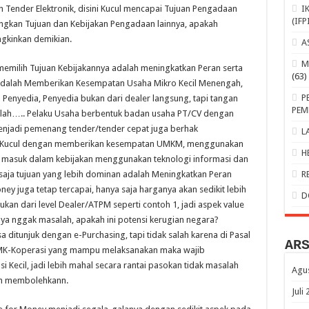
I
 Tender Elektronik, disini Kucul mencapai Tujuan Pengadaan
(IFP
gkan Tujuan dan Kebijakan Pengadaan lainnya, apakah
gkinkan demikian.
A
M
 memilih Tujuan Kebijakannya adalah meningkatkan Peran serta
(63)
 adalah Memberikan Kesempatan Usaha Mikro Kecil Menengah,
P
 Penyedia, Penyedia bukan dari dealer langsung, tapi tangan
PEM
alah….. Pelaku Usaha berbentuk badan usaha PT/CV dengan
menjadi pemenang tender/tender cepat juga berhak
L
si Kucul dengan memberikan kesempatan UMKM, menggunakan
H
ih masuk dalam kebijakan menggunakan teknologi informasi dan
R
a saja tujuan yang lebih dominan adalah Meningkatkan Peran
ey juga tetap tercapai, hanya saja harganya akan sedikit lebih
D
ukan dari level Dealer/ATPM seperti contoh 1, jadi aspek value
ya nggak masalah, apakah ini potensi kerugian negara?
 ditunjuk dengan e-Purchasing, tapi tidak salah karena di Pasal
AR
 UMK-Koperasi yang mampu melaksanakan maka wajib
ecil, jadi lebih mahal secara rantai pasokan tidak masalah
Agu
n membolehkann.
Juli