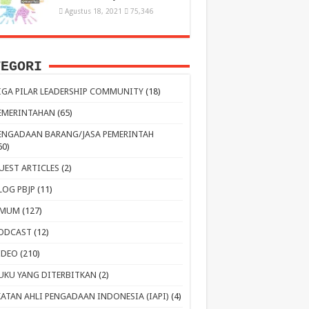
Agustus 18, 2021
75,346
TEGORI
IGA PILAR LEADERSHIP COMMUNITY
(18)
EMERINTAHAN
(65)
ENGADAAN BARANG/JASA PEMERINTAH
60)
UEST ARTICLES
(2)
LOG PBJP
(11)
MUM
(127)
ODCAST
(12)
IDEO
(210)
UKU YANG DITERBITKAN
(2)
KATAN AHLI PENGADAAN INDONESIA (IAPI)
(4)