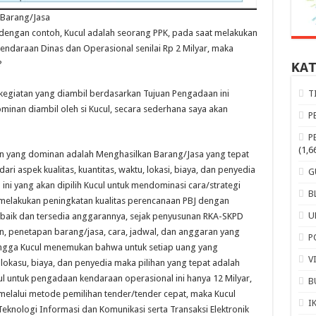
 Barang/Jasa
dengan contoh, Kucul adalah seorang PPK, pada saat melakukan
daraan Dinas dan Operasional senilai Rp 2 Milyar, maka
?
KA
T
kegiatan yang diambil berdasarkan Tujuan Pengadaan ini
inan diambil oleh si Kucul, secara sederhana saya akan
P
P
(1,6
aan yang dominan adalah Menghasilkan Barang/Jasa yang tepat
ari aspek kualitas, kuantitas, waktu, lokasi, biaya, dan penyedia
G
ini yang akan dipilih Kucul untuk mendominasi cara/strategi
B
melakukan peningkatan kualitas perencanaan PBJ dengan
U
baik dan tersedia anggarannya, sejak penyusunan RKA-SKPD
an, penetapan barang/jasa, cara, jadwal, dan anggaran yang
P
ngga Kucul menemukan bahwa untuk setiap uang yang
V
u, lokasu, biaya, dan penyedia maka pilihan yang tepat adalah
cul untuk pengadaan kendaraan operasional ini hanya 12 Milyar,
B
la melalui metode pemilihan tender/tender cepat, maka Kucul
I
nologi Informasi dan Komunikasi serta Transaksi Elektronik