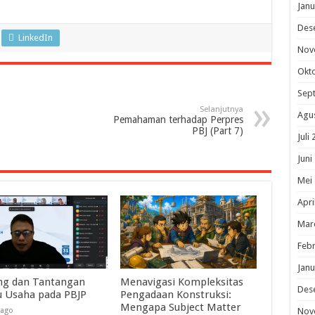
Janu
Des
LinkedIn
Nov
Okt
Sep
Selanjutnya
Agu
Pemahaman terhadap Perpres
PBJ (Part 7)
Juli
Juni
Mei
Apri
Mar
Febr
Janu
ng dan Tantangan
Menavigasi Kompleksitas
Des
u Usaha pada PBJP
Pengadaan Konstruksi:
Mengapa Subject Matter
 ago
Nov