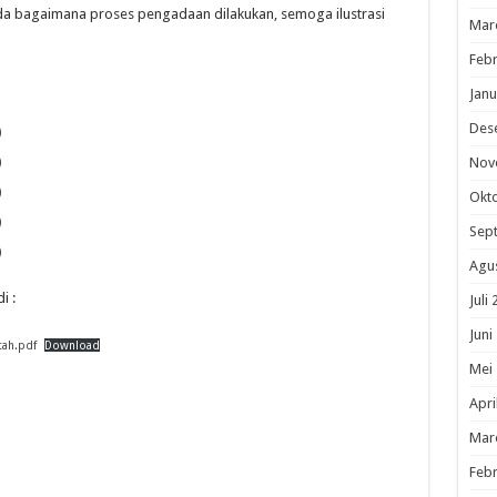
da bagaimana proses pengadaan dilakukan, semoga ilustrasi
Mar
Febr
Janu
Des
)
)
Nov
)
Okt
)
Sep
)
Agu
i :
Juli
Juni
tah.pdf
Download
Mei
Apri
Mar
Febr