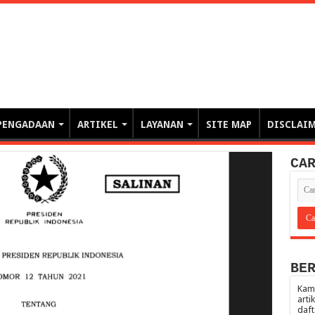
erintahan demi Memajukan Ba
gasi risiko PBJP) – blog pemerintahan, pengadaan barang/jasa pemerintah- – video – podcast
PENGADAAN
ARTIKEL
LAYANAN
SITE MAP
DISCLAI
CA
BE
Kami
arti
daft