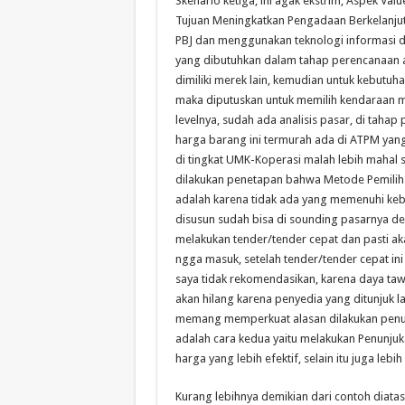
Skenario ketiga, ini agak ekstrim, Aspek Va
Tujuan Meningkatkan Pengadaan Berkelanjuta
PBJ dan menggunakan teknologi informasi da
yang dibutuhkan dalam tahap perencanaan a
dimiliki merek lain, kemudian untuk kebutu
maka diputuskan untuk memilih kendaraan mer
levelnya, sudah ada analisis pasar, di tah
harga barang ini termurah ada di ATPM yang
di tingkat UMK-Koperasi malah lebih mahal 
dilakukan penetapan bahwa Metode Pemiliha
adalah karena tidak ada yang memenuhi keb
disusun sudah bisa di sounding pasarnya de
melakukan tender/tender cepat dan pasti ak
ngga masuk, setelah tender/tender cepat ini
saya tidak rekomendasikan, karena daya taw
akan hilang karena penyedia yang ditunjuk l
memang memperkuat alasan dilakukan penunj
adalah cara kedua yaitu melakukan Penunjuk
harga yang lebih efektif, selain itu juga lebi
Kurang lebihnya demikian dari contoh diat