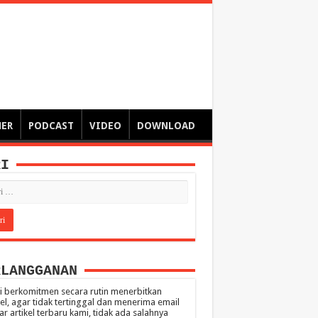
ngsa
 – catatan – senarai ringkas – tulisan singkat – pendapat
MER
PODCAST
VIDEO
DOWNLOAD
RI
RLANGGANAN
 berkomitmen secara rutin menerbitkan
kel, agar tidak tertinggal dan menerima email
ar artikel terbaru kami, tidak ada salahnya