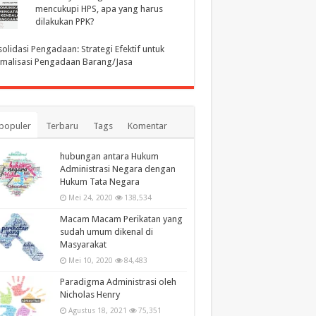
mencukupi HPS, apa yang harus
dilakukan PPK?
olidasi Pengadaan: Strategi Efektif untuk
malisasi Pengadaan Barang/Jasa
populer
Terbaru
Tags
Komentar
hubungan antara Hukum
Administrasi Negara dengan
Hukum Tata Negara
Mei 24, 2020
138,534
Macam Macam Perikatan yang
sudah umum dikenal di
Masyarakat
Mei 10, 2020
84,483
Paradigma Administrasi oleh
Nicholas Henry
Agustus 18, 2021
75,351