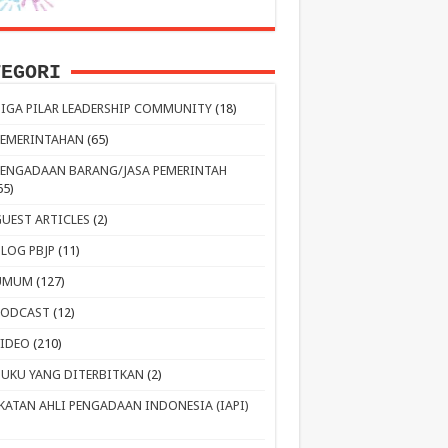
TEGORI
TIGA PILAR LEADERSHIP COMMUNITY
(18)
PEMERINTAHAN
(65)
PENGADAAN BARANG/JASA PEMERINTAH
65)
GUEST ARTICLES
(2)
BLOG PBJP
(11)
UMUM
(127)
PODCAST
(12)
VIDEO
(210)
BUKU YANG DITERBITKAN
(2)
IKATAN AHLI PENGADAAN INDONESIA (IAPI)