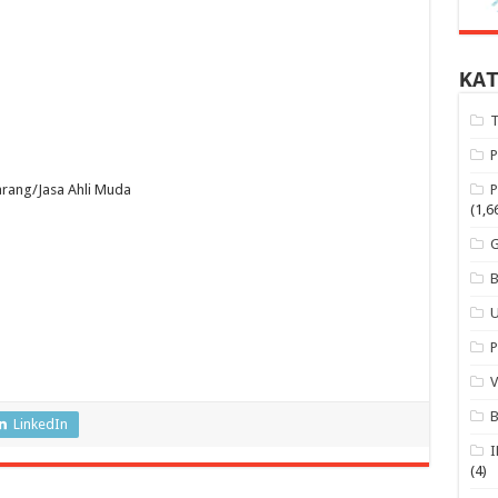
KA
rang/Jasa Ahli Muda
(1,6
LinkedIn
(4)