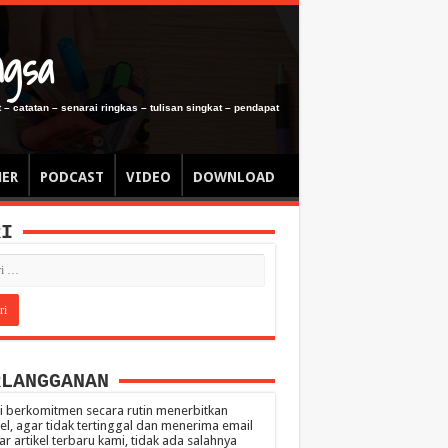
ngsa
 – catatan – senarai ringkas – tulisan singkat – pendapat
MER
PODCAST
VIDEO
DOWNLOAD
RI
RLANGGANAN
 berkomitmen secara rutin menerbitkan
kel, agar tidak tertinggal dan menerima email
ar artikel terbaru kami, tidak ada salahnya