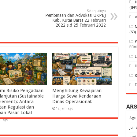
(IFP
Selanjutnya
Pembinaan dan Advokasi UKPBJ
Kab. Kutai Barat 22 Februari
2022 s.d 25 Februari 2022
(63)
PEM
mi Risiko Pengadaan
Menghitung Kewajaran
lanjutan (Sustainable
Harga Sewa Kendaraan
rement): Antara
Dinas Operasional:
AR
tan Regulasi dan
12 jam ago
pan Pasar Lokal
Agu
m ago
Juli
Juni