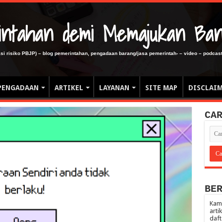
erintahan demi Memajukan Ba
gasi risiko PBJP) – blog pemerintahan, pengadaan barang/jasa pemerintah- – video – podcast
PENGADAAN
ARTIKEL
LAYANAN
SITE MAP
DISCLAI
CA
BE
Kami
arti
daft