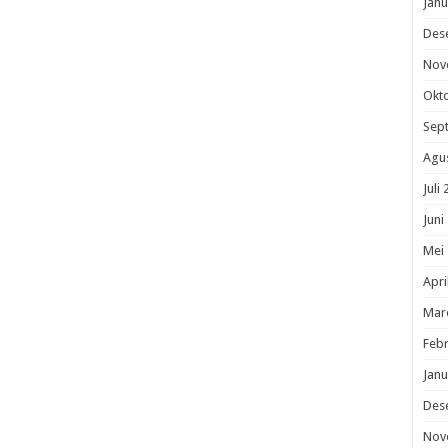
Janu
Des
Nov
Okt
Sep
Agu
Juli
Juni
Mei
Apri
Mar
Febr
Janu
Des
Nov