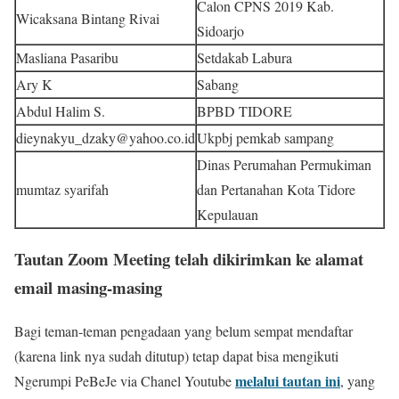
Calon CPNS 2019 Kab.
Wicaksana Bintang Rivai
Sidoarjo
Masliana Pasaribu
Setdakab Labura
Ary K
Sabang
Abdul Halim S.
BPBD TIDORE
dieynakyu_dzaky@yahoo.co.id
Ukpbj pemkab sampang
Dinas Perumahan Permukiman
mumtaz syarifah
dan Pertanahan Kota Tidore
Kepulauan
Tautan Zoom Meeting telah dikirimkan ke alamat
email masing-masing
Bagi teman-teman pengadaan yang belum sempat mendaftar
(karena link nya sudah ditutup) tetap dapat bisa mengikuti
melalui tautan ini
Ngerumpi PeBeJe via Chanel Youtube
, yang