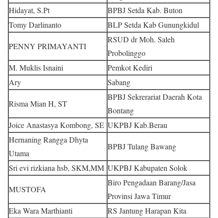
Hidayat, S.Pt
BPBJ Setda Kab. Buton
Tomy Darlinanto
BLP Setda Kab Gunungkidul
RSUD dr Moh. Saleh
PENNY PRIMAYANTI
Probolinggo
M. Muklis Isnaini
Pemkot Kediri
Ary
Sabang
BPBJ Sekrerariat Daerah Kota
Risma Mian H, ST
Bontang
Joice Anastasya Kombong, SE
UKPBJ Kab.Berau
Hernaning Rangga Dhyta
BPBJ Tulang Bawang
Utama
Sri evi rizkiana hsb, SKM,MM
UKPBJ Kabupaten Solok
Biro Pengadaan Barang/Jasa
MUSTOFA
Provinsi Jawa Timur
Eka Wara Marthianti
RS Jantung Harapan Kita