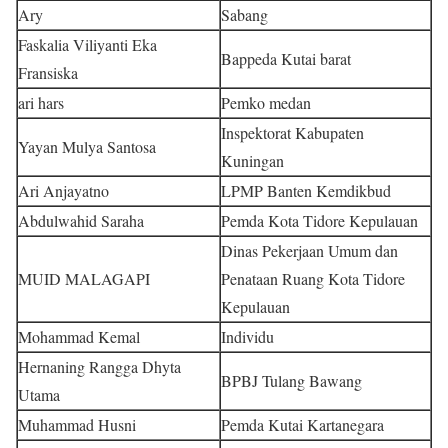
Ary
Sabang
Faskalia Viliyanti Eka
Bappeda Kutai barat
Fransiska
ari hars
Pemko medan
Inspektorat Kabupaten
Yayan Mulya Santosa
Kuningan
Ari Anjayatno
LPMP Banten Kemdikbud
Abdulwahid Saraha
Pemda Kota Tidore Kepulauan
Dinas Pekerjaan Umum dan
MUID MALAGAPI
Penataan Ruang Kota Tidore
Kepulauan
Mohammad Kemal
Individu
Hernaning Rangga Dhyta
BPBJ Tulang Bawang
Utama
Muhammad Husni
Pemda Kutai Kartanegara