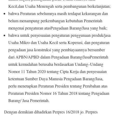
Kecil,
dan Usaha
Menengah
serta pembangunan
berkelanjutan;
bahwa Peraturan sebelumnya
masih terdapat
kekurangan dan
belum menampung perkembangan
kebutuhan Pemerintah
me
n
genai pe
n
gaturan atas
Pengadaan
Barang/Jasa yang baik
;
bahwa untuk penyesuaian
pengaturan penggunaan produk/jasa
Usaha Mikro dan Usaha Kecil serta
Koperasi, dan pengaturan
pengadaan
jasa konstruksi yang pembiayaannya bersumber
dari APBN/APBD dalam
Pengadaan
Barang/JasaPemerintah
untuk kemudahan berusaha berdasarkan Undang
–
Undang
Nomo
r 11 Tahun 2020 tentang Cipta Kerja dan
penyesuaian
ketentuan Sumber Daya Manusia
Pengadaan
Barang/Jasa,
perlu menetapkan Peraturan Presiden tentang Perubahan atas
Peraturan Presiden Nomor 16 Tahun 2018 tentang
Pengadaan
Barang/ Jasa Pemerintah.
Dengan demikian dihadirkan Perpres 16/2018 jo. Perpres