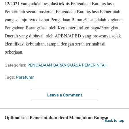
12/2021 yang adalah regulasi teknis Pengadaan Barang/Jasa
Pemerintah secara nasional,
Pengadaan
Barang/Jasa Pemerintah
yang selanjutnya disebut
Pengadaan
Barang/Jasa
adalah
kegiatan
Pe
n
gadaan
Barang/Jasa oleh Kementerian/Lembaga/Perangkat
Daerah
yang dibiayai, oleh APBN/APBD yang prosesnya
sejak
identifikasi
kebutuhan, sampai dengan serah terima
hasil
pekerjaan
.
Categories:
PENGADAAN BARANG/JASA PEMERINTAH
Tags:
Peraturan
Leave a Comment
Optimalisasi Pemerintahan demi Memajukan Bangsa
Back to top