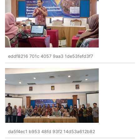
eddf8216 701c 4057 9aa3 1de53fefd3f7
da5f4ec1 b953 48fd 93f2 14d53a612b82