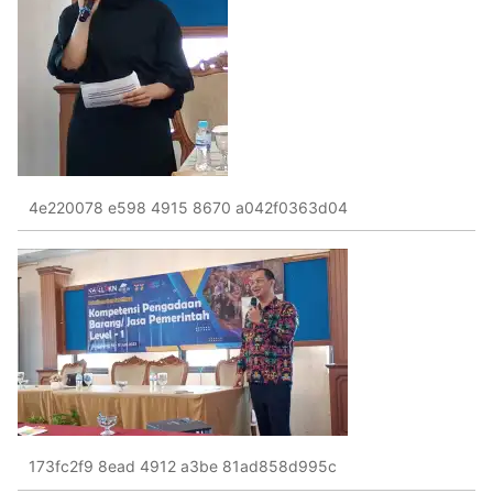
4e220078 e598 4915 8670 a042f0363d04
173fc2f9 8ead 4912 a3be 81ad858d995c