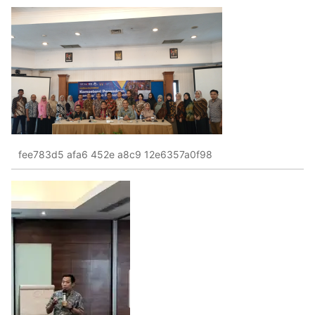
fee783d5 afa6 452e a8c9 12e6357a0f98