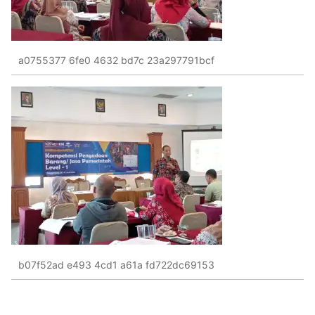
a0755377 6fe0 4632 bd7c 23a297791bcf
b07f52ad e493 4cd1 a61a fd722dc69153