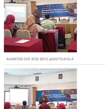
4449f708 0f2f 4f35 8912 ab95715410c4