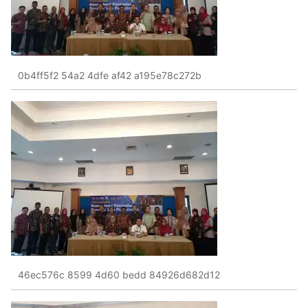
0b4ff5f2 54a2 4dfe af42 a195e78c272b
46ec576c 8599 4d60 bedd 84926d682d12