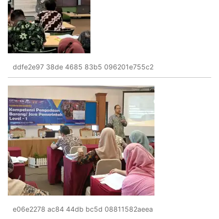
ddfe2e97 38de 4685 83b5 096201e755c2
e06e2278 ac84 44db bc5d 08811582aeea