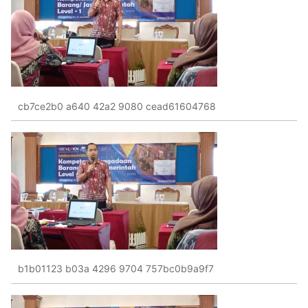
cb7ce2b0 a640 42a2 9080 cead61604768
b1b01123 b03a 4296 9704 757bc0b9a9f7