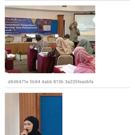
d646471e 5b94 4abb 813b 3a235feadbfa