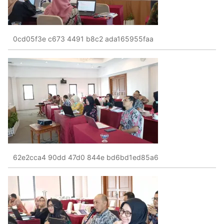
0cd05f3e c673 4491 b8c2 ada165955faa
62e2cca4 90dd 47d0 844e bd6bd1ed85a6