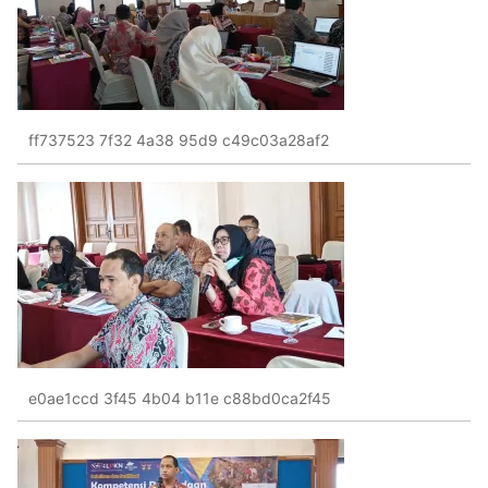
ff737523 7f32 4a38 95d9 c49c03a28af2
e0ae1ccd 3f45 4b04 b11e c88bd0ca2f45