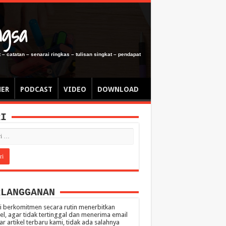
ngsa
 – catatan – senarai ringkas – tulisan singkat – pendapat
MER
PODCAST
VIDEO
DOWNLOAD
RI
RLANGGANAN
 berkomitmen secara rutin menerbitkan
kel, agar tidak tertinggal dan menerima email
ar artikel terbaru kami, tidak ada salahnya