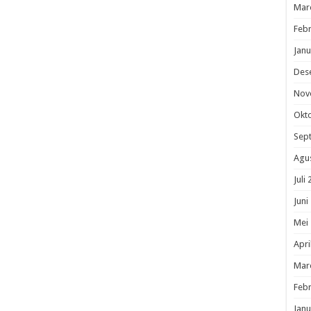
Mar
Febr
Janu
Des
Nov
Okt
Sep
Agu
Juli
Juni
Mei
Apri
Mar
Febr
Janu