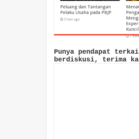
Peluang dan Tantangan
Menav
Pelaku Usaha pada PBJP
Penga
Menga
5 hari ago
Exper
Kunci
1 min
Punya pendapat terkai
berdiskusi, terima ka