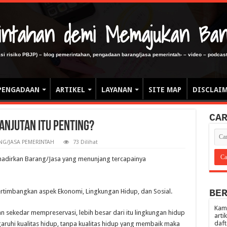
erintahan demi Memajukan Ba
gasi risiko PBJP) – blog pemerintahan, pengadaan barang/jasa pemerintah- – video – podcast
PENGADAAN
ARTIKEL
LAYANAN
SITE MAP
DISCLAI
CA
njutan itu penting?
G/JASA PEMERINTAH
73 Dilihat
adirkan Barang/Jasa yang menunjang tercapainya
ertimbangkan aspek Ekonomi, Lingkungan Hidup, dan Sosial.
BE
Kami
n sekedar mempreservasi, lebih besar dari itu lingkungan hidup
arti
daft
ruhi kualitas hidup, tanpa kualitas hidup yang membaik maka