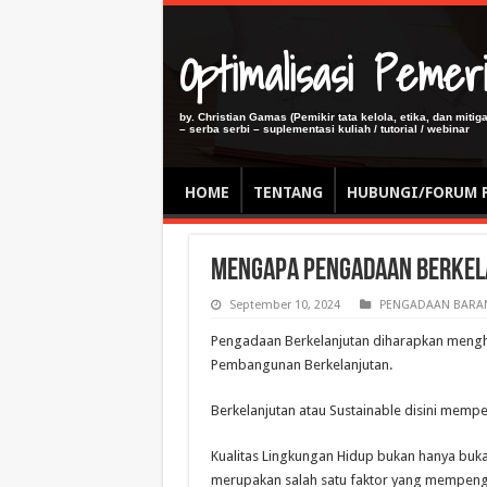
Optimalisasi Pem
by. Christian Gamas (Pemikir tata kelola, etika, dan miti
– serba serbi – suplementasi kuliah / tutorial / webinar
HOME
TENTANG
HUBUNGI/FORUM 
Mengapa Pengadaan Berkela
September 10, 2024
PENGADAAN BARAN
Pengadaan Berkelanjutan diharapkan mengh
Pembangunan Berkelanjutan.
Berkelanjutan atau Sustainable disini memp
Kualitas Lingkungan Hidup bukan hanya buka
merupakan salah satu faktor yang mempenga