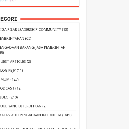
TEGORI
TIGA PILAR LEADERSHIP COMMUNITY
(18)
PEMERINTAHAN
(65)
PENGADAAN BARANG/JASA PEMERINTAH
59)
GUEST ARTICLES
(2)
BLOG PBJP
(11)
UMUM
(127)
PODCAST
(12)
VIDEO
(210)
BUKU YANG DITERBITKAN
(2)
IKATAN AHLI PENGADAAN INDONESIA (IAPI)