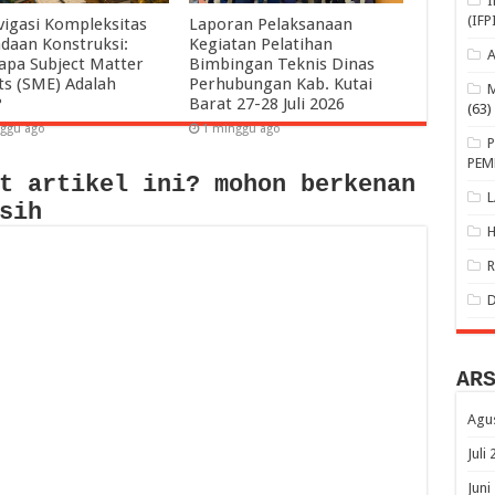
(IFP
igasi Kompleksitas
Laporan Pelaksanaan
daan Konstruksi:
Kegiatan Pelatihan
pa Subject Matter
Bimbingan Teknis Dinas
ts (SME) Adalah
Perhubungan Kab. Kutai
?
Barat 27-28 Juli 2026
(63)
ggu ago
1 minggu ago
PEM
t artikel ini? mohon berkenan
sih
AR
Agu
Juli
Juni