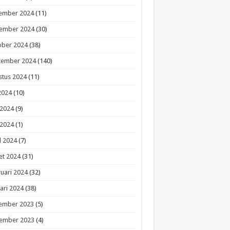
ember 2024
(11)
ember 2024
(30)
ober 2024
(38)
tember 2024
(140)
stus 2024
(11)
 2024
(10)
 2024
(9)
 2024
(1)
l 2024
(7)
et 2024
(31)
uari 2024
(32)
ari 2024
(38)
ember 2023
(5)
ember 2023
(4)