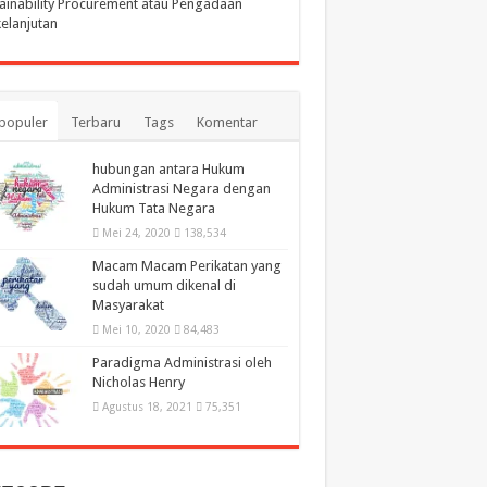
ainability Procurement atau Pengadaan
elanjutan
populer
Terbaru
Tags
Komentar
hubungan antara Hukum
Administrasi Negara dengan
Hukum Tata Negara
Mei 24, 2020
138,534
Macam Macam Perikatan yang
sudah umum dikenal di
Masyarakat
Mei 10, 2020
84,483
Paradigma Administrasi oleh
Nicholas Henry
Agustus 18, 2021
75,351