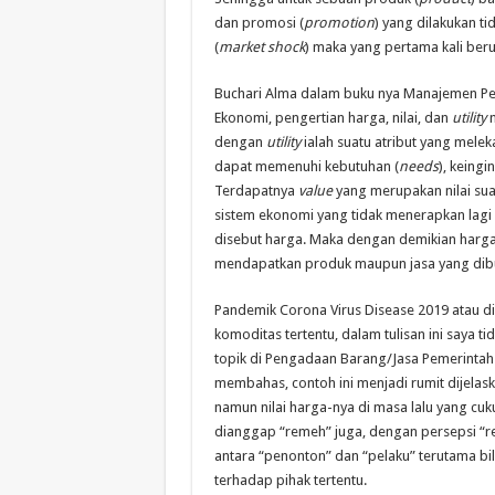
dan promosi (
promotion
) yang dilakukan t
(
market shock
) maka yang pertama kali ber
Buchari Alma dalam buku nya Manajemen P
Ekonomi, pengertian harga, nilai, dan
utility
dengan
utility
ialah suatu atribut yang mele
dapat memenuhi kebutuhan (
needs
), keingin
Terdapatnya
value
yang merupakan nilai sua
sistem ekonomi yang tidak menerapkan lagi
disebut harga. Maka dengan demikian harga
mendapatkan produk maupun jasa yang dib
Pandemik Corona Virus Disease 2019 atau 
komoditas tertentu, dalam tulisan ini say
topik di Pengadaan Barang/Jasa Pemerintah 
membahas, contoh ini menjadi rumit dijela
namun nilai harga-nya di masa lalu yang cu
dianggap “remeh” juga, dengan persepsi “r
antara “penonton” dan “pelaku” terutama bi
terhadap pihak tertentu.