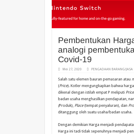
Pembentukan Harga
analogi pembentuk
Covid-19
Mei 27, 2020
PENGADAAN BARANG/JASA 
Salah satu elemen bauran pemasaran atau
m
(
Price
). Kotler mengungkapkan bahwa harg
dikenal dengan istilah empat P meliputi
Price
badan usaha menghasilkan pendapatan, nam
(
Produk),
Place
(tempat penyaluran), dan
Pr
ditanggung oleh suatu usaha/badan usaha.
Dengan demikian Harga menjadi pendapatan 
Harga ini tadi tidak sepenuhnya menjadi p