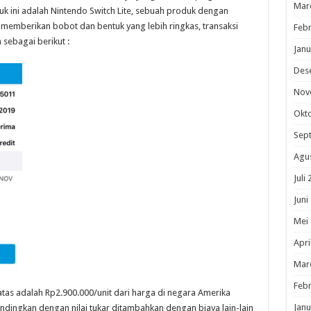
Mar
k ini adalah Nintendo Switch Lite, sebuah produk dengan
memberikan bobot dan bentuk yang lebih ringkas, transaksi
Febr
 sebagai berikut :
Janu
Des
Nov
Okt
Sep
Agu
Juli
Juni
Mei
Apri
Mar
Febr
atas adalah Rp2.900.000/unit dari harga di negara Amerika
Janu
ndingkan dengan nilai tukar ditambahkan dengan biaya lain-lain