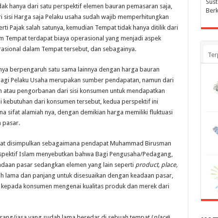
Sust
 tidak hanya dari satu perspektif elemen bauran pemasaran saja,
Berk
i sisi Harga saja Pelaku usaha sudah wajib memperhitungkan
ti Pajak salah satunya, kemudian Tempat tidak hanya ditilik dari
am Tempat terdapat biaya operasional yang menjadi aspek
asional dalam Tempat tersebut, dan sebagainya.
Ter
nya berpengaruh satu sama lainnya dengan harga bauran
 bagi Pelaku Usaha merupakan sumber pendapatan, namun dari
n atau pengorbanan dari sisi konsumen untuk mendapatkan
kebutuhan dari konsumen tersebut, kedua perspektif ini
 sifat alamiah nya, dengan demikian harga memiliki fluktuasi
 pasar.
apat disimpulkan sebagaimana pendapat Muhammad Birusman
rspektif Islam menyebutkan bahwa Bagi Pengusaha/Pedagang,
daan pasar sedangkan elemen yang lain seperti
product, place,
h lama dan panjang untuk disesuaikan dengan keadaan pasar,
 kepada konsumen mengenai kualitas produk dan merek dari
arang/jasa yang sudah lama beredar di sebuah tempat (
place
)