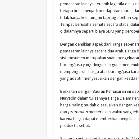
pemasaran lainnya, terlebih lagi bila ditilik
betapa tidak menjadi pendapatan murni, dar
tidak hanya keuntungan tapi juga beban seper
Tempat berusaha semata secara statis, dal
didalamnya seperti biaya SDM yang beroper
Dengan demikian aspek dari Harga sebenar
pemasaran lainnya secara dua arah. Harga
sisi konsumen merupakan suatu pengeluara
barang/jasa yang diinginkan guna memenuhi 
mempengaruhi harga atas barang/jasa karena
yang adaptif menyesuaikan dengan keadaan
Berkaitan dengan Bauran Pemasaran ini d
Nuryadin dalam tulisannya Harga Dalam Pe
harga paling mudah disesuaikan dengan kea
dan
promotion
memerlukan waktu yang lebi
karena harga dapat memberikan penjelasan
produk tersebut.
Sehingga untuk sebuah produk (
product
) b