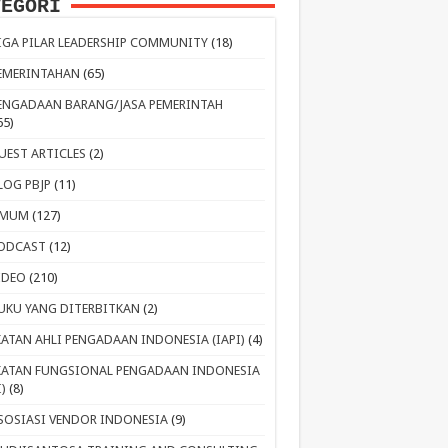
TEGORI
IGA PILAR LEADERSHIP COMMUNITY
(18)
EMERINTAHAN
(65)
ENGADAAN BARANG/JASA PEMERINTAH
65)
UEST ARTICLES
(2)
LOG PBJP
(11)
MUM
(127)
ODCAST
(12)
IDEO
(210)
UKU YANG DITERBITKAN
(2)
KATAN AHLI PENGADAAN INDONESIA (IAPI)
(4)
KATAN FUNGSIONAL PENGADAAN INDONESIA
I)
(8)
SOSIASI VENDOR INDONESIA
(9)