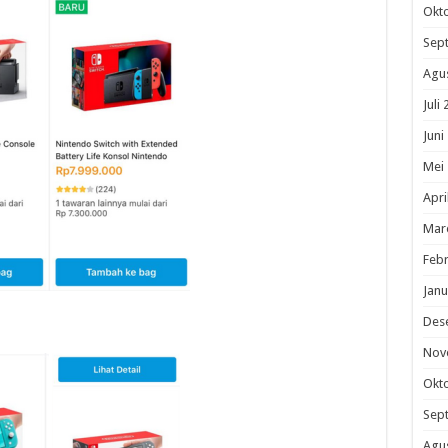
Okt
Sep
Agu
Juli
Juni
Mei
Apri
Mar
Febr
Janu
Des
Nov
Okt
Sep
Agu