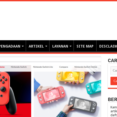
erintahan demi Memajukan Ba
gasi risiko PBJP) – blog pemerintahan, pengadaan barang/jasa pemerintah- – video – podcast
PENGADAAN
ARTIKEL
LAYANAN
SITE MAP
DISCLAI
CA
BE
Kami
arti
daft