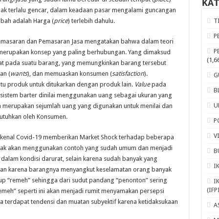
KA
idak terlalu gencar, dalam keadaan pasar mengalami guncangan
ubah adalah Harga (
price
) terlebih dahulu.
T
P
emasaran dan Pemasaran Jasa mengatakan bahwa dalam teori
P
merupakan konsep yang paling berhubungan. Yang dimaksud
(1,6
kat pada suatu barang, yang memungkinkan barang tersebut
an (
wants
), dan memuaskan konsumen (
satisfaction
).
G
tu produk untuk ditukarkan dengan produk lain.
Value
pada
B
 sistem barter dinilai menggunakan uang sebagai ukuran yang
U
 merupakan sejumlah uang yang digunakan untuk menilai dan
utuhkan oleh Konsumen.
P
V
dikenal Covid-19 memberikan Market Shock terhadap beberapa
a tidak akan menggunakan contoh yang sudah umum dan menjadi
B
dalam kondisi darurat, selain karena sudah banyak yang
I
skan karena barangnya menyangkut keselamatan orang banyak
kup “remeh” sehingga dari sudut pandang “penonton” sering
I
(IFP
emeh” seperti ini akan menjadi rumit menyamakan persepsi
la terdapat tendensi dan muatan subyektif karena ketidaksukaan
A