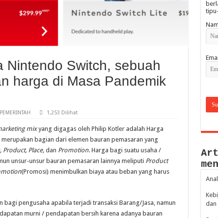
berl
tipu
Nam
Emai
 Nintendo Switch, sebuah
an harga di Masa Pandemik
PEMERINTAH
1,253 Dilihat
arketing mix
yang digagas oleh Philip Kotler adalah Harga
a merupakan bagian dari elemen bauran pemasaran yang
, Product, Place,
dan
Promotion
. Harga bagi suatu usaha /
Ar
un unsur-unsur bauran pemasaran lainnya meliputi
Product
me
omotion
(Promosi) menimbulkan biaya atau beban yang harus
Anal
Kebi
bagi pengusaha apabila terjadi transaksi Barang/Jasa, namun
dan 
endapatan murni / pendapatan bersih karena adanya bauran