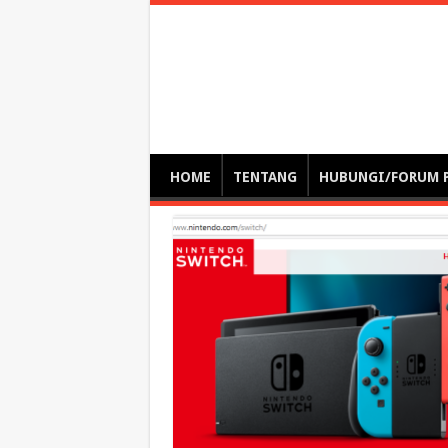
Optimalisasi Pem
by. Christian Gamas (Pemikir tata kelola, etika, dan miti
– serba serbi – suplementasi kuliah / tutorial / webinar
HOME
TENTANG
HUBUNGI/FORUM 