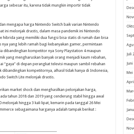
arga sebesar itu, karena tidak mungkin importir tidak
Des
Nov
dan mengapa harga Nintendo Switch baik varian Nintendo
Okt
at ini melonjak drastis, dalam masa pandemik ini Nintendo
Sep
hibrida yang memiliki dua fungsi bisa statis di rumah dan bisa
e nya yang lebih ramah bagi kebanyakan gamer, permintaan
Agu
nia dibandingkan kompetitor nya Sony Playstation 4 maupun
Juli
mik yang mengharuskan banyak orang menjadi kaum rebahan,
Juni
 “gaya” di depan perangkat televisi maupun sambil rebahan
dibandingkan kompetitornya, alhasil tidak hanya di Indonesia,
Mei
o Switch Lite melonjak drastis.
Apri
erikan market shock dan menghasilkan pelonjakan harga,
Mar
pada tahun 2018 dan 2019 yang cenderung stabil hingga awal
Febr
melonjak hingga 3 kali lipat, kemarin pada tanggal 26 Mei
ommerce sebagaimana harganya adalah tampak berikut :
Janu
Des
Nov