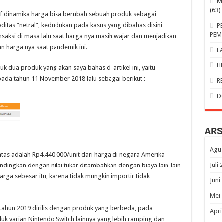
M
(63)
f dinamika harga bisa berubah sebuah produk sebagai
itas “netral”, kedudukan pada kasus yang dibahas disini
P
PEM
nsaksi di masa lalu saat harga nya masih wajar dan menjadikan
 harga nya saat pandemik ini.
L
H
k dua produk yang akan saya bahas di artikel ini, yaitu
pada tahun 11 November 2018 lalu sebagai berikut :
R
D
AR
Agu
atas adalah Rp4.440.000/unit dari harga di negara Amerika
Juli
ndingkan dengan nilai tukar ditambahkan dengan biaya lain-lain
arga sebesar itu, karena tidak mungkin importir tidak
Juni
Mei
tahun 2019 dirilis dengan produk yang berbeda, pada
Apri
 varian Nintendo Switch lainnya yang lebih ramping dan