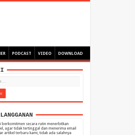
ngsa
 – catatan – senarai ringkas – tulisan singkat – pendapat
MER
PODCAST
VIDEO
DOWNLOAD
RI
RLANGGANAN
 berkomitmen secara rutin menerbitkan
kel, agar tidak tertinggal dan menerima email
ar artikel terbaru kami, tidak ada salahnya