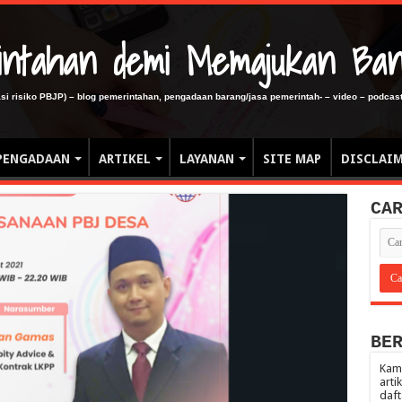
erintahan demi Memajukan Ba
gasi risiko PBJP) – blog pemerintahan, pengadaan barang/jasa pemerintah- – video – podcast
PENGADAAN
ARTIKEL
LAYANAN
SITE MAP
DISCLAI
CA
BE
Kami
arti
daft