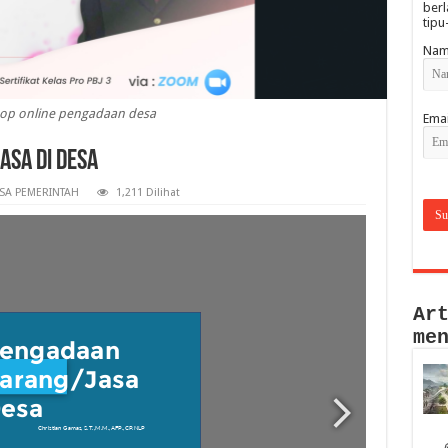
berl
tipu
Nam
op online pengadaan desa
Emai
sa di Desa
SA PEMERINTAH
1,211 Dilihat
Ar
me