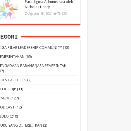
Paradigma Administrasi oleh
Nicholas Henry
Agustus 18, 2021
75,355
TEGORI
TIGA PILAR LEADERSHIP COMMUNITY
(18)
PEMERINTAHAN
(65)
PENGADAAN BARANG/JASA PEMERINTAH
67)
GUEST ARTICLES
(2)
BLOG PBJP
(11)
UMUM
(127)
PODCAST
(12)
VIDEO
(210)
BUKU YANG DITERBITKAN
(2)