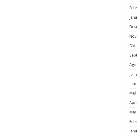
Febr
Janu
Des
Nov
Okt
Sep
Agu
Juli
Juni
Mei
Apri
Mar
Febr
Janu