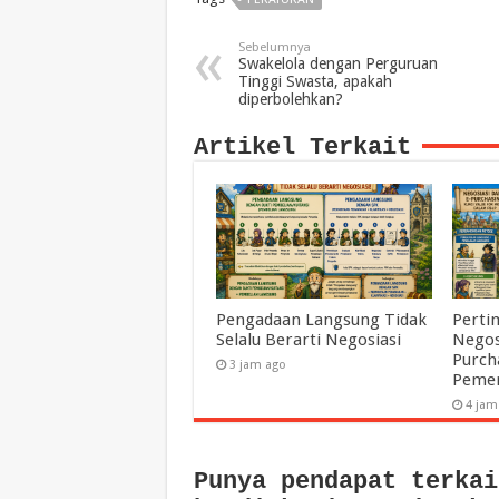
Sebelumnya
Swakelola dengan Perguruan
Tinggi Swasta, apakah
diperbolehkan?
Artikel Terkait
Pengadaan Langsung Tidak
Perti
Selalu Berarti Negosiasi
Negos
Purch
3 jam ago
Pemer
4 jam
Punya pendapat terkai