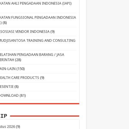
IKATAN AHLI PENGADAAN INDONESIA (IAPI)
IKATAN FUNGSIONAL PENGADAAN INDONESIA
I)
(8)
ASOSIASI VENDOR INDONESIA
(9)
MUDJISANTOSA TRAINING AND CONSULTING
PELATIHAN PENGADAAN BARANG / JASA
ERINTAH
(28)
LAIN-LAIN
(150)
HEALTH CARE PRODUCTS
(9)
RESENTIE
(8)
DOWNLOAD
(81)
SIP
stus 2026
(9)