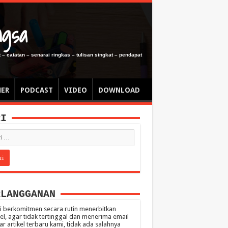
ngsa
 – catatan – senarai ringkas – tulisan singkat – pendapat
MER
PODCAST
VIDEO
DOWNLOAD
RI
RLANGGANAN
 berkomitmen secara rutin menerbitkan
kel, agar tidak tertinggal dan menerima email
ar artikel terbaru kami, tidak ada salahnya