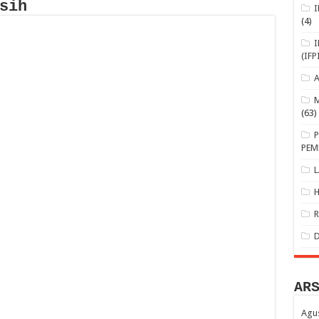
sih
(4)
(IFP
(63)
PEM
AR
Agu