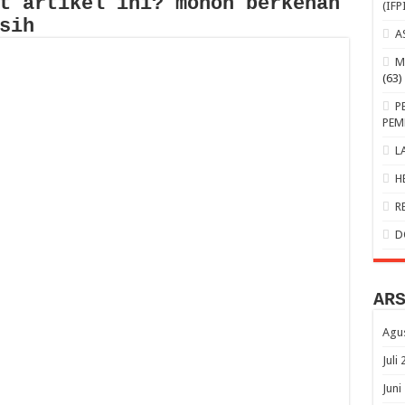
t artikel ini? mohon berkenan
(IFP
sih
A
M
(63)
P
PEM
L
H
R
D
AR
Agu
Juli
Juni