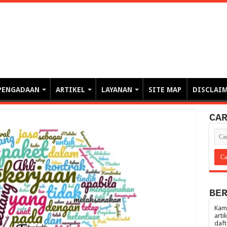
erintahan demi Memajukan Ba
gasi risiko PBJP) – blog pemerintahan, pengadaan barang/jasa pemerintah- – video – podcast
PENGADAAN
ARTIKEL
LAYANAN
SITE MAP
DISCLAI
CA
BE
Kami
arti
daft