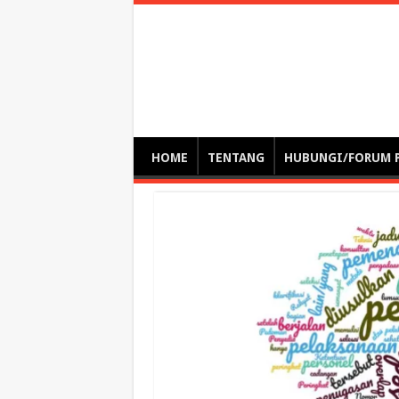
Optimalisasi Pem
by. Christian Gamas (Pemikir tata kelola, etika, dan miti
– serba serbi – suplementasi kuliah / tutorial / webinar
HOME
TENTANG
HUBUNGI/FORUM 