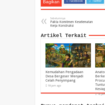
Facebook
Twitter
Bagikan
Sebelumnya
Pakta Komitmen Keselematan
Kerja Konstruksi
Artikel Terkait
Kemudahan Pengadaan
Anato
Desa Bergeser Menjadi
Berke
Celah Penyimpang
Procu
Tuntu
18 jam ago
Kesia
18 ja