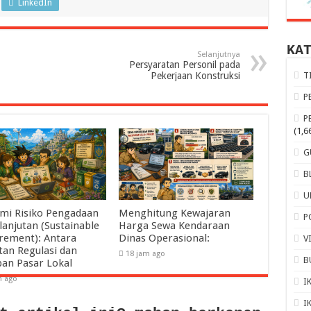
LinkedIn
KA
Selanjutnya
Persyaratan Personil pada
Pekerjaan Konstruksi
T
P
P
(1,6
G
B
U
mi Risiko Pengadaan
Menghitung Kewajaran
P
lanjutan (Sustainable
Harga Sewa Kendaraan
rement): Antara
Dinas Operasional:
V
tan Regulasi dan
18 jam ago
B
pan Pasar Lokal
m ago
I
I