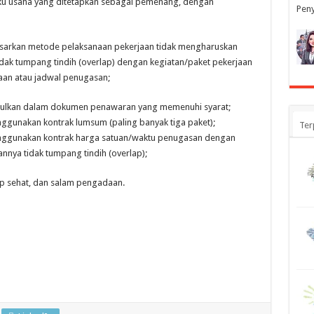
aku usaha yang ditetapkan sebagai pemenang, dengan
Peny
dasarkan metode pelaksanaan pekerjaan tidak mengharuskan
 tidak tumpang tindih (overlap) dengan kegiatan/paket pekerjaan
aan atau jadwal penugasan;
usulkan dalam dokumen penawaran yang memenuhi syarat;
nggunakan kontrak lumsum (paling banyak tiga paket);
Ter
menggunakan kontrak harga satuan/waktu penugasan dengan
nnya tidak tumpang tindih (overlap);
ap sehat, dan salam pengadaan.