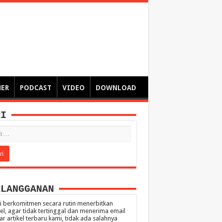
ngsa
 – catatan – senarai ringkas – tulisan singkat – pendapat
MER
PODCAST
VIDEO
DOWNLOAD
RI
RLANGGANAN
 berkomitmen secara rutin menerbitkan
kel, agar tidak tertinggal dan menerima email
ar artikel terbaru kami, tidak ada salahnya