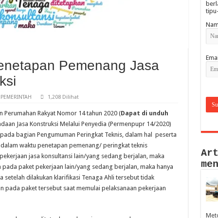
berl
tipu
Nam
Emai
enetapan Pemenang Jasa
ksi
 PEMERINTAH
1,208 Dilihat
n Perumahan Rakyat Nomor 14 tahun 2020 (
Dapat di unduh
daan Jasa Konstruksi Melalui Penyedia (Permenpupr 14/2020)
m,pada bagian Pengumuman Peringkat Teknis, dalam hal peserta
n dalam waktu penetapan pemenang/ peringkat teknis
Ar
kerjaan jasa konsultansi lain/yang sedang berjalan, maka
me
pada paket pekerjaan lain/yang sedang berjalan, maka hanya
etelah dilakukan klarifikasi Tenaga Ahli tersebut tidak
an pada paket tersebut saat memulai pelaksanaan pekerjaan
Met