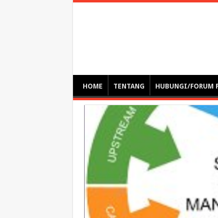
Optimalisasi Pem
by. Christian Gamas (Pemikir tata kelola, etika, dan miti
– serba serbi – suplementasi kuliah / tutorial / webinar
HOME
TENTANG
HUBUNGI/FORUM 