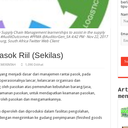
berl
tipu
Nam
 Supply Chain Management learnerships to assist in the supply
Emai
tor. #AuditOutcomes #PFMA @AuditorGen_SA 4:42 PM · Nov 22, 2017
rg, South Africa·Twitter Web Client
sok Riil (Sekilas)
EMERINTAH
1,090 Dilihat
 yang menjadi dasar dari manajemen rantai pasok, pada
operasionalnya lancar, kelancaran organisasi dan
ng oleh pasokan atas pemenuhan kebutuhan barang/jasa,
Ar
eamanan pasokan, untuk mendapatkan keamanan pasokan,
me
roleh pasokan dan mengamankannya.
u diperoleh dan diproduksi dalam fasilitas pengolahan,
an dengan mengirimkan ke gudang penyimpanan (finished goods