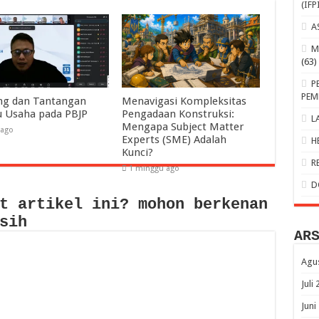
(IFP
A
M
(63)
P
PEM
ng dan Tantangan
Menavigasi Kompleksitas
u Usaha pada PBJP
Pengadaan Konstruksi:
L
Mengapa Subject Matter
 ago
Experts (SME) Adalah
H
Kunci?
R
1 minggu ago
D
t artikel ini? mohon berkenan
sih
AR
Agu
Juli
Juni