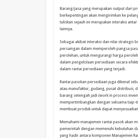
Barang/jasa yang merupakan output dari pr
berkepentingan akan mengirimkan ke pelangga
tuliskan sejauh ini merupakan interaksi an
lainnya.
Sebagai akibat interaksi dan nilai strategis
persaingan dalam memperoleh pangsa pasar
perolehan, untuk mengurangi harga peroleha
dalam pengelolaan persediaan secara efekti
dalam rantai persediaan yang terjadi.
Rantai pasokan persediaan juga dikenal sebaga
atau manufaktur, gudang, pusat distribusi, 
barang setengah jadi (work in process inven
mempertimbangkan dengan seksama tiap-tia
membuat produk untuk dapat menyesuaikan
Memahami manajemen rantai pasok akan me
pemerintah dengan memenuhi kebutuhan dan 
yang hadir antara komponen Manajemen Ran