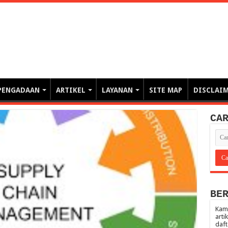
erintahan demi Memajukan Ba
gasi risiko PBJP) – blog pemerintahan, pengadaan barang/jasa pemerintah- – video – podcast
PENGADAAN
ARTIKEL
LAYANAN
SITE MAP
DISCLAI
CA
BE
Kami
arti
daft