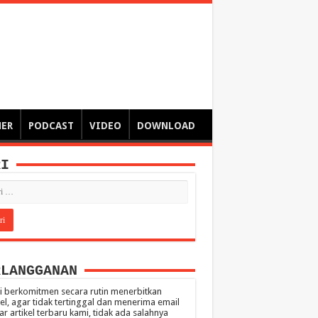
ngsa
 – catatan – senarai ringkas – tulisan singkat – pendapat
MER
PODCAST
VIDEO
DOWNLOAD
RI
RLANGGANAN
 berkomitmen secara rutin menerbitkan
kel, agar tidak tertinggal dan menerima email
ar artikel terbaru kami, tidak ada salahnya