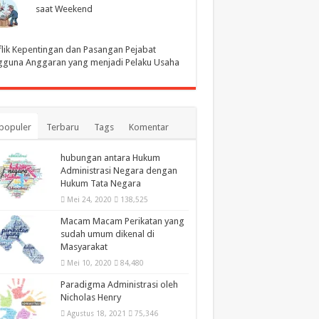
saat Weekend
lik Kepentingan dan Pasangan Pejabat
gguna Anggaran yang menjadi Pelaku Usaha
populer
Terbaru
Tags
Komentar
hubungan antara Hukum
Administrasi Negara dengan
Hukum Tata Negara
Mei 24, 2020
138,525
Macam Macam Perikatan yang
sudah umum dikenal di
Masyarakat
Mei 10, 2020
84,480
Paradigma Administrasi oleh
Nicholas Henry
Agustus 18, 2021
75,346