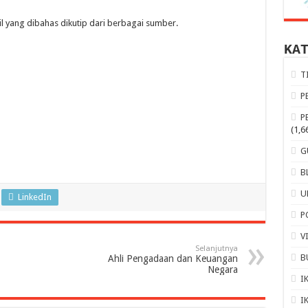
iil yang dibahas dikutip dari berbagai sumber.
KA
T
P
P
(1,6
G
B
U
LinkedIn
P
V
Selanjutnya
B
Ahli Pengadaan dan Keuangan
Negara
I
I