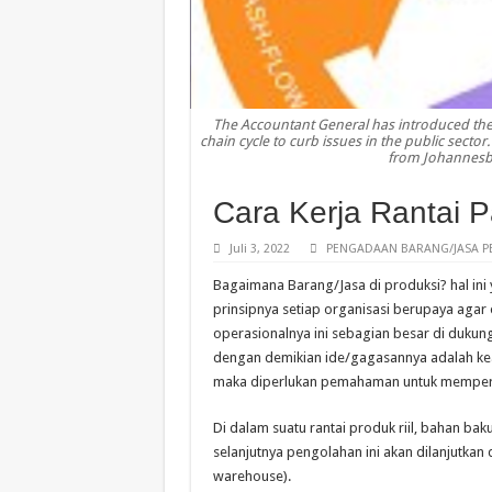
The Accountant General has introduced the
chain cycle to curb issues in the public sec
from Johannesbu
Cara Kerja Rantai Pa
Juli 3, 2022
PENGADAAN BARANG/JASA P
Bagaimana Barang/Jasa di produksi? hal ini
prinsipnya setiap organisasi berupaya agar 
operasionalnya ini sebagian besar di duku
dengan demikian ide/gagasannya adalah k
maka diperlukan pemahaman untuk mempe
Di dalam suatu rantai produk riil, bahan bak
selanjutnya pengolahan ini akan dilanjutk
warehouse).