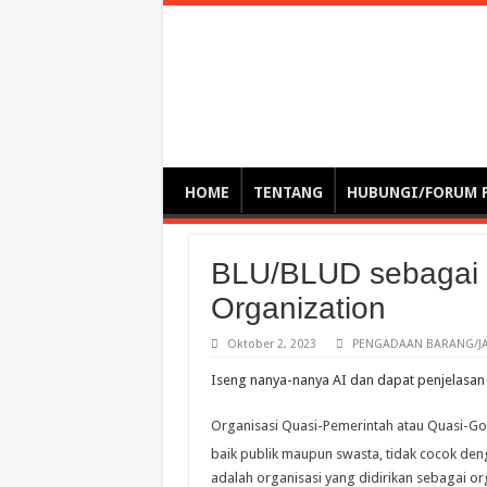
Optimalisasi Pem
by. Christian Gamas (Pemikir tata kelola, etika, dan miti
– serba serbi – suplementasi kuliah / tutorial / webinar
HOME
TENTANG
HUBUNGI/FORUM 
BLU/BLUD sebagai 
Organization
Oktober 2, 2023
PENGADAAN BARANG/JA
Iseng nanya-nanya AI dan dapat penjelasan 
Organisasi Quasi-Pemerintah atau Quasi-Gov
baik publik maupun swasta, tidak cocok deng
adalah organisasi yang didirikan sebagai org