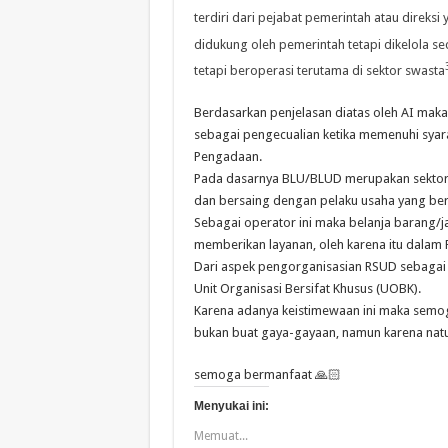
terdiri dari pejabat pemerintah atau direksi 
didukung oleh pemerintah tetapi dikelola se
tetapi beroperasi terutama di sektor swasta
Berdasarkan penjelasan diatas oleh AI ma
sebagai pengecualian ketika memenuhi syara
Pengadaan.
Pada dasarnya BLU/BLUD merupakan sektor 
dan bersaing dengan pelaku usaha yang ber
Sebagai operator ini maka belanja barang/jas
memberikan layanan, oleh karena itu dalam 
Dari aspek pengorganisasian RSUD sebagai
Unit Organisasi Bersifat Khusus (UOBK).
Karena adanya keistimewaan ini maka semo
bukan buat gaya-gayaan, namun karena natu
semoga bermanfaat 🙏🏻
Menyukai ini:
Memuat...