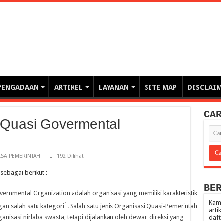
erintahan demi Memajukan Ba
gasi risiko PBJP) – blog pemerintahan, pengadaan barang/jasa pemerintah- – video – podcast
PENGADAAN
ARTIKEL
LAYANAN
SITE MAP
DISCLAI
CA
Quasi Govermental
SA PEMERINTAH
192 Dilihat
sebagai berikut :
BE
ernmental Organization adalah organisasi yang memiliki karakteristik
Kami
1
an salah satu kategori
.
Salah satu jenis Organisasi Quasi-Pemerintah
arti
anisasi nirlaba swasta, tetapi dijalankan oleh dewan direksi yang
daft