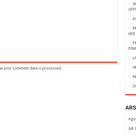
I
(IFP
A
M
(63)
P
PEM
L
H
w your comment data is processed
.
R
D
AR
Agu
Juli