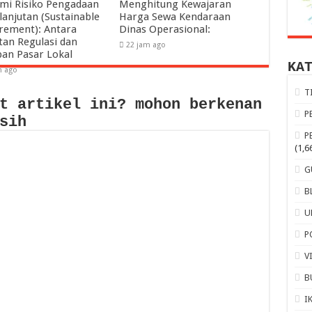
mi Risiko Pengadaan
Menghitung Kewajaran
lanjutan (Sustainable
Harga Sewa Kendaraan
rement): Antara
Dinas Operasional:
tan Regulasi dan
22 jam ago
pan Pasar Lokal
KA
m ago
T
t artikel ini? mohon berkenan
P
sih
P
(1,6
G
B
U
P
V
B
I