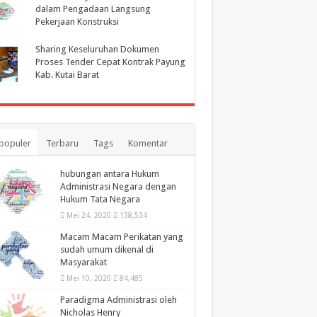
dalam Pengadaan Langsung
Pekerjaan Konstruksi
Sharing Keseluruhan Dokumen
Proses Tender Cepat Kontrak Payung
Kab. Kutai Barat
populer
Terbaru
Tags
Komentar
hubungan antara Hukum
Administrasi Negara dengan
Hukum Tata Negara
Mei 24, 2020
138,534
Macam Macam Perikatan yang
sudah umum dikenal di
Masyarakat
Mei 10, 2020
84,485
Paradigma Administrasi oleh
Nicholas Henry