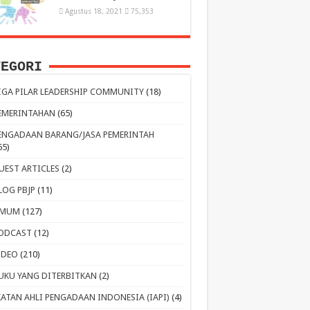
Agustus 18, 2021
75,353
TEGORI
IGA PILAR LEADERSHIP COMMUNITY
(18)
EMERINTAHAN
(65)
ENGADAAN BARANG/JASA PEMERINTAH
65)
UEST ARTICLES
(2)
LOG PBJP
(11)
MUM
(127)
ODCAST
(12)
IDEO
(210)
UKU YANG DITERBITKAN
(2)
KATAN AHLI PENGADAAN INDONESIA (IAPI)
(4)