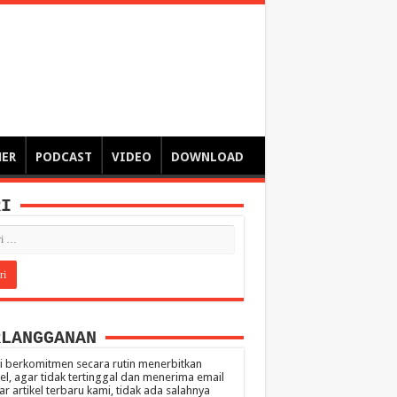
ngsa
 – catatan – senarai ringkas – tulisan singkat – pendapat
MER
PODCAST
VIDEO
DOWNLOAD
RI
RLANGGANAN
 berkomitmen secara rutin menerbitkan
kel, agar tidak tertinggal dan menerima email
ar artikel terbaru kami, tidak ada salahnya