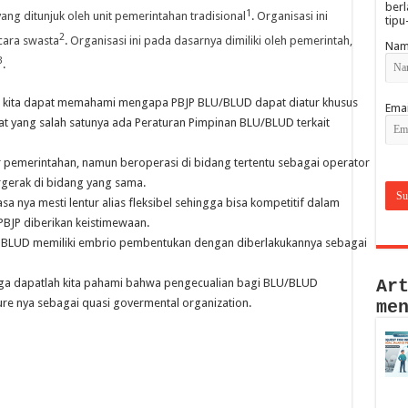
berl
1
yang ditunjuk oleh unit pemerintahan tradisional
.
Organisasi ini
tipu
2
cara swasta
.
Organisasi ini pada dasarnya dimiliki oleh pemerintah,
Nam
3
.
ka kita dapat memahami mengapa PBJP BLU/BLUD dapat diatur khusus
Emai
t yang salah satunya ada Peraturan Pimpinan BLU/BLUD terkait
pemerintahan, namun beroperasi di bidang tertentu sebagai operator
gerak di bidang yang sama.
a nya mesti lentur alias fleksibel sehingga bisa kompetitif dalam
PBJP diberikan keistimewaan.
 BLUD memiliki embrio pembentukan dengan diberlakukannya sebagai
Ar
ga dapatlah kita pahami bahwa pengecualian bagi BLU/BLUD
re nya sebagai quasi govermental organization.
me